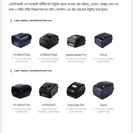
এইচপিআরটি বেশ কয়েকটি সার্টিফিকেট প্রিন্টার প্রদান করেছে যারা বাড়িঘর, রেকেল, স্বাস্থ্য সেবা এবং
খাদ্য ও পানীয় পানীয় বিষয়গুলোরপণ্য লাইন ডেস্কটপ এবং শিল্প বারকোড প্রিন্টার অন্তর্ভুক্ত.