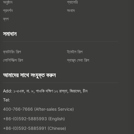
অনুষ্ঠান
গ্যালেরি
প্রদর্শন
সংবাদ
ব্লগ
সমাধান
ক্যাটারিং শিল্প
ইমেইল শিল্প
লোগিস্টিক্স শিল্প
স্বাস্থ্য সেবা শিল্প
আমাদের সাথে সংযুক্ত করুন
Add: ১-৫এফ, না. ৮, গাওকি দক্ষিণ ১২ রাস্তা, জিয়ামেন, চীন
Tel:
400-766-7666 (After-sales Service)
+86-(0)592-5885993 (English)
+86-(0)592-5885991 (Chinese)