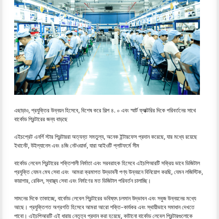
এছাড়াও, প্রযুক্তির উন্নয়ন হিসেবে, বিশেষ করে শিল্প ৪. ০ এবং স্মার্ট ফ্যাক্টরির দিকে পরিবর্তনের সাথে
বার্কোড প্রিন্টারের জন্য বাড়ছে
এইচপ্রেট এনর্গি স্টার প্রিন্টাররা অত্যন্ত সমতুল্য, অনেক ইন্টারফেস প্রদান করেছে, যার মধ্যে রয়েছে
ইথার্নেট, উইল্যানেস এবং ৪জি নেটওয়ার্ক, যারা আইওটি প্লাটফর্মে সীম
বার্কোড লেবেল প্রিন্টারের শক্তিশালী নির্মাতা এবং সরবরাহক হিসেবে এইচপিআরটি সক্রিয় ভাবে ডিজিটাল
প্রযুক্তি যেমন মেঘ সেবা এবং আমরা ক্রমাগত উদ্ভাবনী পণ্য উন্নয়নে বিনিয়োগ করছি, যেমন লজিস্টিক,
কারাগার, রেকিল, স্বাস্থ্য সেবা এবং নির্মাণের মত ডিজিটাল পরিবর্তন চালাচ্ছি।
সামনের দিকে তাকাচ্ছে, বার্কোড লেবেল প্রিন্টারের ভবিষ্যৎ চলমান উদ্ভাবন এবং সবুজ উন্নয়নের মধ্যে
আছে। প্রযুক্তিগত অগ্রগতি হিসেবে আমরা আরো শক্তি-কার্যকর এবং স্থায়ীভাবে সমাধান দেখতে
পাবো। এইচপিআরটি এই ধারায় নেতৃত্ব প্রদান করা হয়েছে, কাটানো বার্কোড লেবেল প্রিন্টারগুলোকে