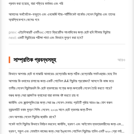
প্রদান করা হয়েছে, যারা শক্তির কার্যকর এবং পরি
আমাদের অর্থনৈতিক-বন্ধুত্ব এবং এনজের্জি স্টার-সার্টিফিকেট বার্কোড লেবেল প্রিন্টার এবং তাদের
অ্যাপ্লিকেশনে কেসের গবে
prev:
এইচপিআরটি এমটি৩৩: গোতে ক্রিয়েটিভ সাংবাদিকের জন্য ছোট ছবি স্টিকার প্রিন্টার
next:
একটি প্রিন্টারের পরীক্ষা পাতা এবং কিভাবে মুদ্রণ করা হবে?
সাম্প্রতিক প্রবন্ধসমূহ
আরও
কিভাবে আপনার ছোট বা মাঝারি আকারের রেস্তোরাঁর জন্য সঠিক রেস্তোরাঁর সফটওয়্যার বেছে নিন
আপনার কি গুদামের চালানের জন্য একটি পোর্টেবল A4 প্রিন্টার প্রয়োজন? আসলে কি কাজ করে
তাপীয় লেবেল প্রিন্টারগুলি কি ছোট ব্যবসায়ের পণ্যের জন্য জলরোধী লেবেল তৈরি করতে পারে?
শুরুর জন্য সেরা তাত্ক্ষণিক ক্যামেরা যারা কাগজ নষ্ট করতে চায় না
জার্নালিং এবং স্ক্র্যাপবুকিংয়ের জন্য সেরা রঙ লেবেল মেকার: প্রতিটি পৃষ্ঠায় আরও রঙ যোগ করুন
হ্যান্ডলাইট বনাম মুদ্রণ শিপিং লেবেল: ২০২৬ সালে ছোট ব্যবসার জন্য টিপস
কেন আপনার লেবেল প্রিন্টার জ্যামিং রাখে?
পকেট ফটো প্রিন্টার কিভাবে নির্বাচন করবেন: জার্নালিং, ভ্রমণ এবং আইফোন ব্যবহারকারীদের জন্য একটি সম্পূর্ণ গাই
ভ্রমণ, স্কুল এবং মোবাইল কাজের জন্য সেরা ইঙ্কলেস পোর্টেবল প্রিন্টারঃ হানিন এমটি ৬২০ প্রো পর্যালোচনা