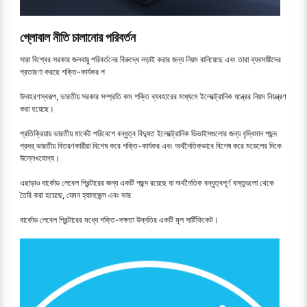
গ্লোবাল নীতি চালানোর পরিবর্তন
সারা বিশ্বের সরকার জলবায়ু পরিবর্তনের বিরুদ্ধে লড়াই করার জন্য নিয়ম বানিয়েছে এবং তারা ব্যবসায়ীদের
প্রতারণা করছে শক্তি-কার্যকর প
উদাহরণস্বরূপ, ভারতীয় সরকার সম্প্রতি কম শক্তি ব্যবহারের মাধ্যমে ইলেক্ট্রোনিক যন্ত্রের নিয়ম নিয়ন্ত্রণ
করা হয়েছে।
প্রতিক্রিয়ায় ভারতীয় মার্কেট পরিবেশে বন্ধুত্ব বিদ্যুত ইলেক্ট্রোনিক ডিভাইসগুলোর জন্য বৃদ্ধিমান পছন্দ
প্রদর্ ভারতীয় বিতরণকারীরা বিশেষ করে শক্তি-কার্যকর এবং অর্থনৈতিকভাবে বিশেষ করে মডেলের দিকে
উল্লেখযোগ্য।
এছাড়াও বার্কোড লেবেল প্রিন্টারের জন্য একটি পছন্দ রয়েছে যা অর্থনৈতিক বন্ধুত্বপূর্ণ বস্তুগুলো থেকে
তৈরি করা হয়েছে, যেমন হ্যালজেন্স এবং ভার
বার্কোড লেবেল প্রিন্টারের মধ্যে শক্তি-দক্ষতা উন্নতির একটি মূল সার্টিফিকেট।