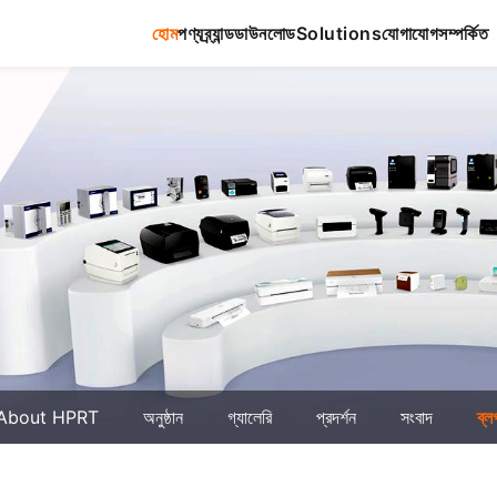
হোম
পণ্য
ব্র্যান্ড
ডাউনলোড
Solutions
যোগাযোগ
সম্পর্কিত
About HPRT
অনুষ্ঠান
গ্যালেরি
প্রদর্শন
সংবাদ
ব্ল