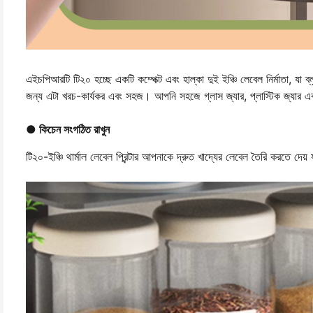
এইচপিআরটি টি২০ হচ্ছে একটি কম্পেক্ট এবং হাল্কা দুই ইঞ্চি লেবেল নির্মাতা, যা
জন্য এটা খরচ-কার্যকর এবং সহজ। আপনি সহজে গ্লাস জ্যার, প্লাস্টিক জ্যার এবং অ
● কিচেন সংগঠিত রাখুন
টি২০-ইঞ্চি থার্মাল লেবেল প্রিন্টার আপনাকে দ্রুত খাদ্যের লেবেল তৈরি করতে দ