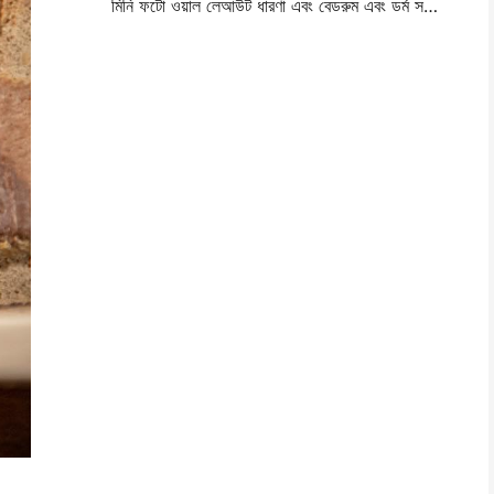
মিনি ফটো ওয়াল লেআউট ধারণা এবং বেডরুম এবং ডর্ম সজ্জা জন্য টিপস