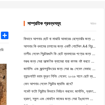
সাম্প্রতিক প্রবন্ধসমূহ
আরও
k
edIn
Twitter
Share
কিভাবে আপনার ছোট বা মাঝারি আকারের রেস্তোরাঁর জন্য সঠিক রেস্তোরাঁর সফটওয়্যার বেছে নিন
আপনার কি গুদামের চালানের জন্য একটি পোর্টেবল A4 প্রিন্টার প্রয়োজন? আসলে কি কাজ করে
ৈরি
তাপীয় লেবেল প্রিন্টারগুলি কি ছোট ব্যবসায়ের পণ্যের জন্য জলরোধী লেবেল তৈরি করতে পারে?
শুরুর জন্য সেরা তাত্ক্ষণিক ক্যামেরা যারা কাগজ নষ্ট করতে চায় না
জার্নালিং এবং স্ক্র্যাপবুকিংয়ের জন্য সেরা রঙ লেবেল মেকার: প্রতিটি পৃষ্ঠায় আরও রঙ যোগ করুন
হ্যান্ডলাইট বনাম মুদ্রণ শিপিং লেবেল: ২০২৬ সালে ছোট ব্যবসার জন্য টিপস
কেন আপনার লেবেল প্রিন্টার জ্যামিং রাখে?
পকেট ফটো প্রিন্টার কিভাবে নির্বাচন করবেন: জার্নালিং, ভ্রমণ এবং আইফোন ব্যবহারকারীদের জন্য একটি সম্পূর্ণ গাই
ভ্রমণ, স্কুল এবং মোবাইল কাজের জন্য সেরা ইঙ্কলেস পোর্টেবল প্রিন্টারঃ হানিন এমটি ৬২০ প্রো পর্যালোচনা