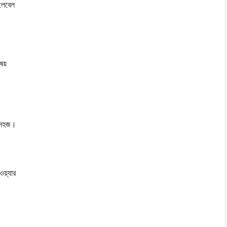
 লেবেল
িষয়
তে সহজ।
ওয়্যার