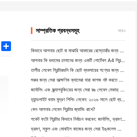
সাম্প্রতিক প্রবন্ধসমূহ
আরও
k
edIn
Twitter
Share
কিভাবে আপনার ছোট বা মাঝারি আকারের রেস্তোরাঁর জন্য সঠিক রেস্তোরাঁর সফটওয়্যার বেছে নিন
আপনার কি গুদামের চালানের জন্য একটি পোর্টেবল A4 প্রিন্টার প্রয়োজন? আসলে কি কাজ করে
তাপীয় লেবেল প্রিন্টারগুলি কি ছোট ব্যবসায়ের পণ্যের জন্য জলরোধী লেবেল তৈরি করতে পারে?
শুরুর জন্য সেরা তাত্ক্ষণিক ক্যামেরা যারা কাগজ নষ্ট করতে চায় না
জার্নালিং এবং স্ক্র্যাপবুকিংয়ের জন্য সেরা রঙ লেবেল মেকার: প্রতিটি পৃষ্ঠায় আরও রঙ যোগ করুন
হ্যান্ডলাইট বনাম মুদ্রণ শিপিং লেবেল: ২০২৬ সালে ছোট ব্যবসার জন্য টিপস
কেন আপনার লেবেল প্রিন্টার জ্যামিং রাখে?
পকেট ফটো প্রিন্টার কিভাবে নির্বাচন করবেন: জার্নালিং, ভ্রমণ এবং আইফোন ব্যবহারকারীদের জন্য একটি সম্পূর্ণ গাই
ভ্রমণ, স্কুল এবং মোবাইল কাজের জন্য সেরা ইঙ্কলেস পোর্টেবল প্রিন্টারঃ হানিন এমটি ৬২০ প্রো পর্যালোচনা