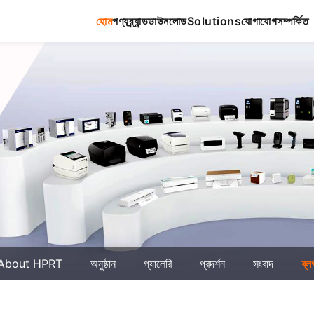
হোম
পণ্য
ব্র্যান্ড
ডাউনলোড
Solutions
যোগাযোগ
সম্পর্কিত
About HPRT
অনুষ্ঠান
গ্যালেরি
প্রদর্শন
সংবাদ
ব্ল