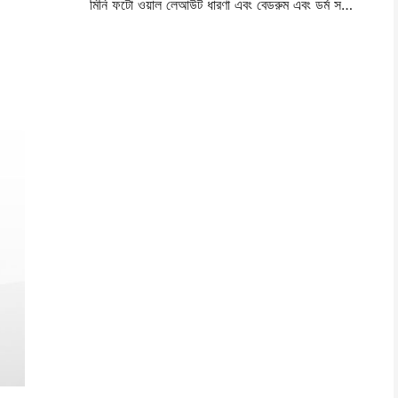
মিনি ফটো ওয়াল লেআউট ধারণা এবং বেডরুম এবং ডর্ম সজ্জা জন্য টিপস