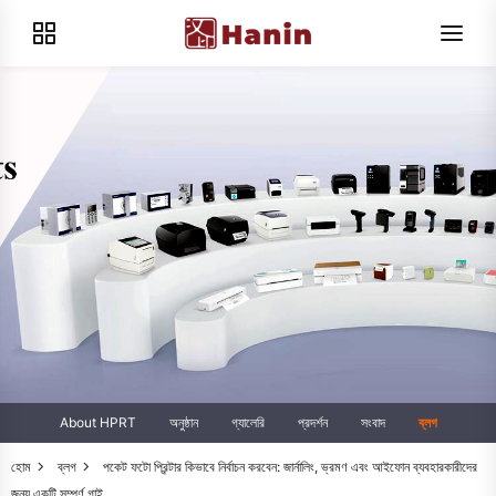
About HPRT
অনুষ্ঠান
গ্যালেরি
প্রদর্শন
সংবাদ
ব্লগ
হোম
ব্লগ
পকেট ফটো প্রিন্টার কিভাবে নির্বাচন করবেন: জার্নালিং, ভ্রমণ এবং আইফোন ব্যবহারকারীদের
জন্য একটি সম্পূর্ণ গাই