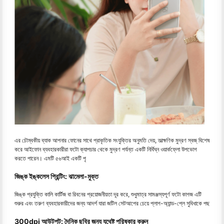
এর চৌম্বকীয় ব্যাক আপনার ফোনের সাথে প্রাকৃতিক সংযুক্তির অনুমতি দেয়, তাত্ক্ষণিক মুদ্রণ স্বজ্ বিশেষ
করে আইফোন ব্যবহারকারীরা ফটো ক্যাপচার থেকে মুদ্রণ পর্যন্ত একটি নির্বিঘ্ন ওয়ার্কফ্লো উপভোগ
করতে পারেন। এমটি ৫৬আই একটি পৃ
জিঙ্ক ইঙ্কলেস প্রিন্টিং: ঝামেলা-মুক্ত
জিঙ্ক প্রযুক্তি কালি কার্টিজ বা রিবনের প্রয়োজনীয়তা দূর করে, শুধুমাত্র সামঞ্জস্যপূর্ণ ফটো কাগজ এটি
শুরুর এবং তরুণ ব্যবহারকারীদের জন্য আদর্শ যারা জটিল সেটআপের চেয়ে প্লাগ-অ্যান্ড-প্লে সুবিধাকে পছ
300dpi আউটপুট: দৈনিক ছবির জন্য যথেষ্ট পরিষ্কার করুন