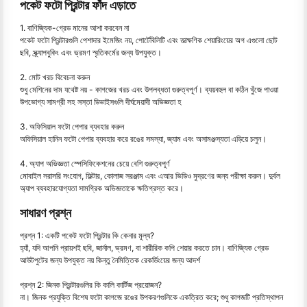
পকেট ফটো প্রিন্টার ফাঁদ এড়াতে
1. বাণিজ্যিক-গ্রেড মানের আশা করবেন না
পকেট ফটো প্রিন্টারগুলি পেশাদার ইমেজিং নয়, পোর্টেবিলিটি এবং তাত্ক্ষণিক শেয়ারিংয়ের অগ এগুলো ছোট
ছবি, স্ক্র্যাপবুকিং এবং ভ্রমণ স্মৃতিকর্মের জন্য উপযুক্ত।
2. মোট খরচ বিবেচনা করুন
শুধু মেশিনের দাম যথেষ্ট নয় - কাগজের খরচ এবং উপলব্ধতা গুরুত্বপূর্ণ। ব্যয়বহুল বা কঠিন খুঁজে পাওয়া
উপভোগ্য সামগ্রী সহ সস্তা ডিভাইসগুলি দীর্ঘমেয়াদী অভিজ্ঞতা হ
3. অফিসিয়াল ফটো পেপার ব্যবহার করুন
অফিসিয়াল হানিন ফটো পেপার ব্যবহার করে রঙের সমস্যা, জ্যাম এবং অসামঞ্জস্যতা এড়িয়ে চলুন।
4. অ্যাপ অভিজ্ঞতা স্পেসিফিকেশনের চেয়ে বেশি গুরুত্বপূর্ণ
মোবাইল সরাসরি সংযোগ, ফিল্টার, কোলাজ সরঞ্জাম এবং এআর ভিডিও মুদ্রণের জন্য পরীক্ষা করুন। দুর্বল
অ্যাপ ব্যবহারযোগ্যতা সামগ্রিক অভিজ্ঞতাকে ক্ষতিগ্রস্ত করে।
সাধারণ প্রশ্ন
প্রশ্ন 1: একটি পকেট ফটো প্রিন্টার কি কেনার মূল্য?
হ্যাঁ, যদি আপনি প্রায়শই ছবি, জার্নাল, ভ্রমণ, বা শারীরিক কপি শেয়ার করতে চান। বাণিজ্যিক গ্রেড
আউটপুটের জন্য উপযুক্ত নয় কিন্তু নৈমিত্তিক রেকর্ডিংয়ের জন্য আদর্শ
প্রশ্ন 2: জিনক প্রিন্টারগুলির কি কালি কার্টিজ প্রয়োজন?
না। জিনক প্রযুক্তি বিশেষ ফটো কাগজে রঙের উপকরণগুলিকে একত্রিত করে; শুধু কাগজটি প্রতিস্থাপন