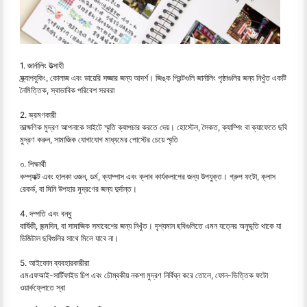
1. জার্নালিং উত্সাহী
স্ক্র্যাপবুকিং, কোলাজ এবং ডায়েরি সজ্জার জন্য আদর্শ। জিঙ্ক প্রিন্টগুলি জার্নালিং পৃষ্ঠাগুলির জন্য নিখুঁত একটি
নৈমিত্তিক, স্বাভাবিক পরিবেশ সরবরা
2. ভ্রমণকারী
তাত্ক্ষণিক মুদ্রণ আপনাকে সাইটে স্মৃতি ক্যাপচার করতে দেয়। হোস্টেল, সৈকত, ক্যাম্পিং বা ক্যাফেতে ছবি
মুদ্রণ করুন, সামাজিক যোগাযোগ মাধ্যমের পোস্টের চেয়ে স্মৃতি
৩. শিক্ষার্থী
কম্প্যাক্ট এবং হালকা ওজন, ডর্ম, ক্যাম্পাস এবং ক্লাব কার্যকলাপের জন্য উপযুক্ত। গ্রুপ ফটো, ক্লাস
রেকর্ড, বা মিনি উপহার মুদ্রণের জন্য দুর্দান্ত।
4. দম্পতি এবং বন্ধু
বার্ষিকী, জন্মদিন, বা সামাজিক সমাবেশের জন্য নিখুঁত। দৃশ্যমান ছবিগুলিতে এমন যত্নের অনুভূতি থাকে যা
ডিজিটাল ছবিগুলির সাথে মিলে যাবে না।
5. আইফোন ব্যবহারকারীরা
এমএফআই-সার্টিফাইড চিপ এবং চৌম্বকীয় নকশা মুদ্রণ নির্বিঘ্ন করে তোলে, ফোন-ভিত্তিক ফটো
ওয়ার্কফ্লোতে স্বা