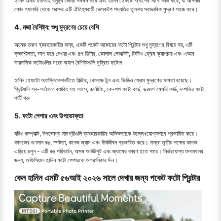
হানিন এমটি ৫৬আই ব্লুটুথ জোড়া সমর্থন করে এবং হানিন হেফটো অ্যাপের সাথে কাজ করে, যা আপনার
ফোন গ্যালারি থেকে সরাসর এটি ঐতিহ্যবাহী ডেস্কটপ পদ্ধতির তুলনায় স্বাভাবিক মুদ্রণ সহজ করে।
4. মজা বৈশিষ্ট্য: শুধু মুদ্রণের চেয়ে বেশি
অনেক তরুণ ব্যবহারকারীর জন্য, একটি পকেট আকারের ফটো প্রিন্টার শুধু মুদ্রণের বিষয়ে নয়, এটি
সৃজনশীলতা, ভাগ করে নেওয়া এবং গল্প ফিল্টার, কোলাজ লেআউট, ভিডিও ফ্রেম ক্যাপচার এবং এআর
ডায়নামিক ফটোগুলির মতো অ্যাপ বৈশিষ্ট্যগুলি মুদ্রিত ফটোগ
হানিন হেফটো অ্যাপ্লিকেশনটিতে ফিল্টার, কোলাজ টুল এবং ভিডিও ফ্রেম মুদ্রণের ক্ষমতা রয়েছে।
প্রিন্টগুলি স্ব-আঠালো ব্যাকিং সহ আসে, জার্নালিং, কে-পপ ফটো কার্ড, ভ্রমণ মেমরি কার্ড, দম্পতির ফটো,
পার্টি গ্রু
5. ফটো পেপার এবং উপভোক্তা
যদিও কম্প্যাক্ট, উপভোগ্য সামগ্রীগুলি ব্যবহারকারীর অভিজ্ঞতাকে উল্লেখযোগ্যভাবে প্রভাবিত করে।
কাগজের গুণমান রঙ, স্পষ্টতা, কাগজ জ্যাম এবং দীর্ঘজীবন প্রভাবিত করে। সস্তা তৃতীয় পক্ষের কাগজ
এড়িয়ে চলুন - এটি রঙ পরিবর্তন, অসম আউটপুট এবং জ্যামের কারণ হতে পারে। নির্ভরযোগ্য ফলাফলের
জন্য, অফিসিয়াল হানিন ফটো পেপারকে অগ্রাধিকার দিন।
কেন হানিন এমটি ৫৬আই ২০২৬ সালে দেখার জন্য পকেট ফটো প্রিন্টার