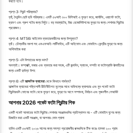
করতে হবে।
প্রশ্ন 3: প্রিন্ট পরিষ্কার?
হ্যাঁ, দৈনন্দিন ছোট ছবি পরিষ্কার। এমটি ৫৬আই ৩০০ ডিপিআই এ মুদ্রণ করে, জার্নালিং, ওয়ালেট ফটো,
ভ্রমণ এবং গ্রুপ শটের জন্য নিখুঁত। বড় ফরম্যাটের, উচ্চ রেজোলিউশনের মুদ্রণের জন্য পেশাদার প্রিন্টার
প্রয়োজন।
প্রশ্ন 4: MT56i আইফোন ব্যবহারকারীদের জন্য উপযুক্ত?
হ্যাঁ। চৌম্বকীয় নকশা সহ এমএফআই-সার্টিফাইড, এটি আইফোন এবং মোবাইল-কেন্দ্রীয় মুদ্রণের জন্য
অপ্টিমাইজ করা
প্রশ্ন 5: এটা উপহারের জন্য ভাল?
অবশ্যই। কম্প্যাক্ট, মজার এবং ব্যবহার করা সহজ, এটি জন্মদিন, স্নাতক, দম্পতি বা ফটোগ্রাফি উত্সাহীদের
জন্য একটি দুর্দান্ত উপহ
প্রশ্ন 6: এটি
তাত্ক্ষণিক ক্যামেরা
থেকে কিভাবে পার্থক্য?
তাত্ক্ষণিক ক্যামেরা শক্তিশালী রীতিনীতিগত মূল্যের সাথে অবিলম্বে ক্যাপচার এবং মুদ পকেট ফটো
প্রিন্টারগুলি ফোনের ফটো থেকে মুদ্রণ করে, মুদ্রণের আগে সম্পাদনা, নির্বাচন এবং সৃজনশীল লেআউট
আপনার 2026 পকেট ফটো প্রিন্টার পিক
একটি পকেট আকারের ফটো প্রিন্টার পেশাদার সরঞ্জামগুলির প্রতিস্থাপন নয় - এটি মোবাইল যুগের জন্য
ডিজাইন করা একটি সরঞ্জাম, যা আপনার ফোন গ্যালা
হানিন এমটি ৫৬আই ২০২৬ সালের জন্য সমস্ত প্রয়োজনীয় বক্সগুলিকে টিক করেঃ হালকা ২০০ গ্রাম