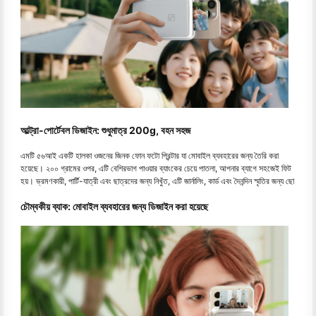
আল্ট্রা-পোর্টেবল ডিজাইন: শুধুমাত্র 200g, বহন সহজ
এমটি ৫৬আই একটি হালকা ওজনের জিনক ফোন ফটো প্রিন্টার যা মোবাইল ব্যবহারের জন্য তৈরি করা
হয়েছে। ২০০ গ্রামের ওপর, এটি বেশিরভাগ পাওয়ার ব্যাংকের চেয়ে পাতলা, আপনার ব্যাগে সহজেই ফিট
হয়। ভ্রমণকারী, পার্টি-যাত্রী এবং ছাত্রদের জন্য নিখুঁত, এটি জার্নালিং, কার্ড এবং দৈনন্দিন স্মৃতির জন্য ছো
চৌম্বকীয় ব্যাক: মোবাইল ব্যবহারের জন্য ডিজাইন করা হয়েছে