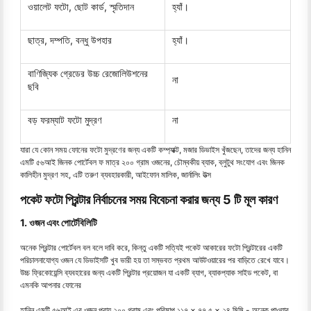
ওয়ালেট ফটো, ছোট কার্ড, স্মৃতিদান
হ্যাঁ।
ছাত্র, দম্পতি, বন্ধু উপহার
হ্যাঁ।
বাণিজ্যিক গ্রেডের উচ্চ রেজোলিউশনের
না
ছবি
বড় ফরম্যাট ফটো মুদ্রণ
না
যারা যে কোন সময় ফোনের ফটো মুদ্রণের জন্য একটি কম্প্যাক্ট, মজার ডিভাইস খুঁজছেন, তাদের জন্য হানিন
এমটি ৫৬আই জিনক পোর্টেবল ফ মাত্র ২০০ গ্রাম ওজনের, চৌম্বকীয় ব্যাক, ব্লুটুথ সংযোগ এবং জিনক
কালিহীন মুদ্রণ সহ, এটি তরুণ ব্যবহারকারী, আইফোন মালিক, জার্নালিং উত্স
পকেট ফটো প্রিন্টার নির্বাচনের সময় বিবেচনা করার জন্য 5 টি মূল কারণ
1. ওজন এবং পোর্টেবিলিটি
অনেক প্রিন্টার পোর্টেবল বল বলে দাবি করে, কিন্তু একটি সত্যিই পকেট আকারের ফটো প্রিন্টারের একটি
পরিচালনাযোগ্য ওজন যে ডিভাইসটি খুব ভারী হয় তা সম্ভবত প্রথম আউটওয়ারের পর বাড়িতে রেখে যাবে।
উচ্চ ফ্রিকোয়েন্সি ব্যবহারের জন্য একটি প্রিন্টার প্রয়োজন যা একটি ব্যাগ, ব্যাকপ্যাক সাইড পকেট, বা
এমনকি আপনার ফোনের
হানিন এমটি ৫৬আই এর ওজন প্রায় ২০০ গ্রাম এবং পরিমাপ ১১৭ × ৭৭.৫ × ২৪ মিমি - অনেক পাওয়ার