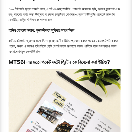
৩০০ ডিপিআই মুদ্রণ সমর্থন করে, এমটি ৫৬আই জার্নালিং, ওয়ালেট আকারের ছবি, ভ্রমণ স্ন্যাপশট এবং
বন্ধু গ্রুপের ছবির জন্য উপযুক্ত ত জিনক প্রিন্টিংয়ে পেশাদার-গ্রেড আউটপুটের পরিবর্তে তাত্ক্ষণিক
রেকর্ডিং, রেট্রো স্টাইল এবং হালকা ভাগ
হানিন হেফটো অ্যাপ: সৃজনশীলতা সুবিধার সাথে মিলে
হানিন হেইফটো অ্যাপের সাথে মিলে ব্যবহারকারীরা ফিল্টার প্রয়োগ করতে পারেন, কোলাজ তৈরি করতে
পারেন, অথবা এ ভ্রমণ ছবিগুলিকে ছোট মেমরি কার্ডে রূপান্তর করুন, পার্টিতে গ্রুপ শট মুদ্রণ করুন,
অথবা স্ক্র্যাপবুক লেআউট ডিজ
MT56i এর মতো পকেট ফটো প্রিন্টার কে বিবেচনা করা উচিত?