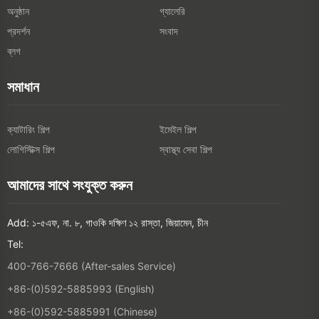
অনুষ্ঠান
গ্যালেরি
প্রদর্শন
সংবাদ
ব্লগ
সমাধান
ক্যাটারিং শিল্প
ইমেইল শিল্প
লোগিস্টিক্স শিল্প
স্বাস্থ্য সেবা শিল্প
আমাদের সাথে সংযুক্ত করুন
Add: ১-৫এফ, না. ৮, গাওকি দক্ষিণ ১২ রাস্তা, জিয়ামেন, চীন
Tel:
400-766-7666 (After-sales Service)
+86-(0)592-5885993 (English)
+86-(0)592-5885991 (Chinese)