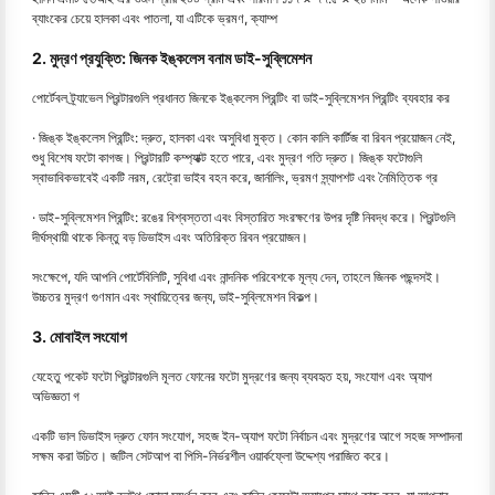
ব্যাংকের চেয়ে হালকা এবং পাতলা, যা এটিকে ভ্রমণ, ক্যাম্প
2. মুদ্রণ প্রযুক্তি: জিনক ইঙ্কলেস বনাম ডাই-সুব্লিমেশন
পোর্টেবল ট্র্যাভেল প্রিন্টারগুলি প্রধানত জিনকে ইঙ্কলেস প্রিন্টিং বা ডাই-সুব্লিমেশন প্রিন্টিং ব্যবহার কর
· জিঙ্ক ইঙ্কলেস প্রিন্টিং: দ্রুত, হালকা এবং অসুবিধা মুক্ত। কোন কালি কার্টিজ বা রিবন প্রয়োজন নেই,
শুধু বিশেষ ফটো কাগজ। প্রিন্টারটি কম্প্যাক্ট হতে পারে, এবং মুদ্রণ গতি দ্রুত। জিঙ্ক ফটোগুলি
স্বাভাবিকভাবেই একটি নরম, রেট্রো ভাইব বহন করে, জার্নালিং, ভ্রমণ স্ন্যাপশট এবং নৈমিত্তিক গ্র
· ডাই-সুব্লিমেশন প্রিন্টিং: রঙের বিশ্বস্ততা এবং বিস্তারিত সংরক্ষণের উপর দৃষ্টি নিবদ্ধ করে। প্রিন্টগুলি
দীর্ঘস্থায়ী থাকে কিন্তু বড় ডিভাইস এবং অতিরিক্ত রিবন প্রয়োজন।
সংক্ষেপে, যদি আপনি পোর্টেবিলিটি, সুবিধা এবং নান্দনিক পরিবেশকে মূল্য দেন, তাহলে জিনক পছন্দসই।
উচ্চতর মুদ্রণ গুণমান এবং স্থায়িত্বের জন্য, ডাই-সুব্লিমেশন বিকল্প।
3. মোবাইল সংযোগ
যেহেতু পকেট ফটো প্রিন্টারগুলি মূলত ফোনের ফটো মুদ্রণের জন্য ব্যবহৃত হয়, সংযোগ এবং অ্যাপ
অভিজ্ঞতা গ
একটি ভাল ডিভাইস দ্রুত ফোন সংযোগ, সহজ ইন-অ্যাপ ফটো নির্বাচন এবং মুদ্রণের আগে সহজ সম্পাদনা
সক্ষম করা উচিত। জটিল সেটআপ বা পিসি-নির্ভরশীল ওয়ার্কফ্লো উদ্দেশ্য পরাজিত করে।