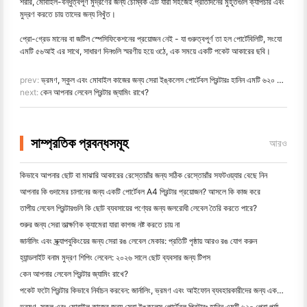
শরীর, মোবাইল-বন্ধুত্বপূর্ণ মুদ্রণের জন্য চৌম্বক এটি যারা সহজেই প্রতিদিনের মুহূর্তগুলি ক্যাপচার এবং
মুদ্রণ করতে চায় তাদের জন্য নিখুঁত।
প্রো-গ্রেড মানের বা জটিল স্পেসিফিকেশনের প্রয়োজন নেই - যা গুরুত্বপূর্ণ তা হল পোর্টেবিলিটি, সংযো
এমটি ৫৬আই এর সাথে, সাধারণ দিনগুলি স্মরণীয় হয়ে ওঠে, এক সময়ে একটি পকেট আকারের ছবি।
prev:
ভ্রমণ, স্কুল এবং মোবাইল কাজের জন্য সেরা ইঙ্কলেস পোর্টেবল প্রিন্টারঃ হানিন এমটি ৬২০ প্রো পর্যালোচনা
next:
কেন আপনার লেবেল প্রিন্টার জ্যামিং রাখে?
সাম্প্রতিক প্রবন্ধসমূহ
আরও
কিভাবে আপনার ছোট বা মাঝারি আকারের রেস্তোরাঁর জন্য সঠিক রেস্তোরাঁর সফটওয়্যার বেছে নিন
আপনার কি গুদামের চালানের জন্য একটি পোর্টেবল A4 প্রিন্টার প্রয়োজন? আসলে কি কাজ করে
তাপীয় লেবেল প্রিন্টারগুলি কি ছোট ব্যবসায়ের পণ্যের জন্য জলরোধী লেবেল তৈরি করতে পারে?
শুরুর জন্য সেরা তাত্ক্ষণিক ক্যামেরা যারা কাগজ নষ্ট করতে চায় না
জার্নালিং এবং স্ক্র্যাপবুকিংয়ের জন্য সেরা রঙ লেবেল মেকার: প্রতিটি পৃষ্ঠায় আরও রঙ যোগ করুন
হ্যান্ডলাইট বনাম মুদ্রণ শিপিং লেবেল: ২০২৬ সালে ছোট ব্যবসার জন্য টিপস
কেন আপনার লেবেল প্রিন্টার জ্যামিং রাখে?
পকেট ফটো প্রিন্টার কিভাবে নির্বাচন করবেন: জার্নালিং, ভ্রমণ এবং আইফোন ব্যবহারকারীদের জন্য একটি সম্পূর্ণ গাই
ভ্রমণ, স্কুল এবং মোবাইল কাজের জন্য সেরা ইঙ্কলেস পোর্টেবল প্রিন্টারঃ হানিন এমটি ৬২০ প্রো পর্যালোচনা