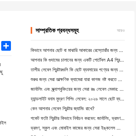
সাম্প্রতিক প্রবন্ধসমূহ
আরও
k
edIn
Twitter
Share
কিভাবে আপনার ছোট বা মাঝারি আকারের রেস্তোরাঁর জন্য সঠিক রেস্তোরাঁর সফটওয়্যার বেছে নিন
আপনার কি গুদামের চালানের জন্য একটি পোর্টেবল A4 প্রিন্টার প্রয়োজন? আসলে কি কাজ করে
র
তাপীয় লেবেল প্রিন্টারগুলি কি ছোট ব্যবসায়ের পণ্যের জন্য জলরোধী লেবেল তৈরি করতে পারে?
ছু
শুরুর জন্য সেরা তাত্ক্ষণিক ক্যামেরা যারা কাগজ নষ্ট করতে চায় না
জার্নালিং এবং স্ক্র্যাপবুকিংয়ের জন্য সেরা রঙ লেবেল মেকার: প্রতিটি পৃষ্ঠায় আরও রঙ যোগ করুন
হ্যান্ডলাইট বনাম মুদ্রণ শিপিং লেবেল: ২০২৬ সালে ছোট ব্যবসার জন্য টিপস
কেন আপনার লেবেল প্রিন্টার জ্যামিং রাখে?
পকেট ফটো প্রিন্টার কিভাবে নির্বাচন করবেন: জার্নালিং, ভ্রমণ এবং আইফোন ব্যবহারকারীদের জন্য একটি সম্পূর্ণ গাই
বাইল
ভ্রমণ, স্কুল এবং মোবাইল কাজের জন্য সেরা ইঙ্কলেস পোর্টেবল প্রিন্টারঃ হানিন এমটি ৬২০ প্রো পর্যালোচনা