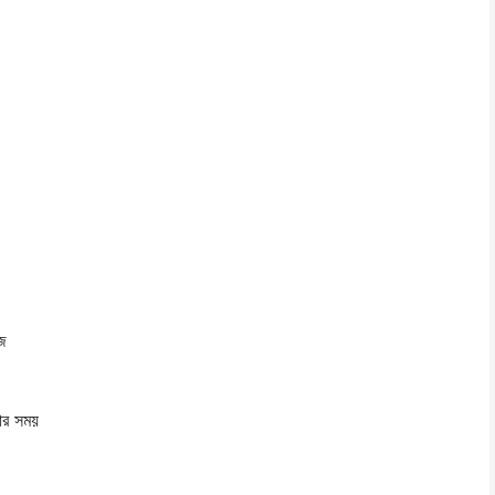
াজ
য়ার সময়