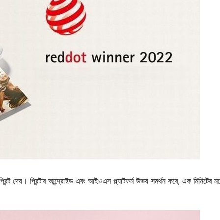
িন্ট দেয়। প্রিন্টার আন্দ্রোইড এবং আইওএস প্ল্যাটফর্ম উভয় সমর্থন করে, এক মিনিটের মধ