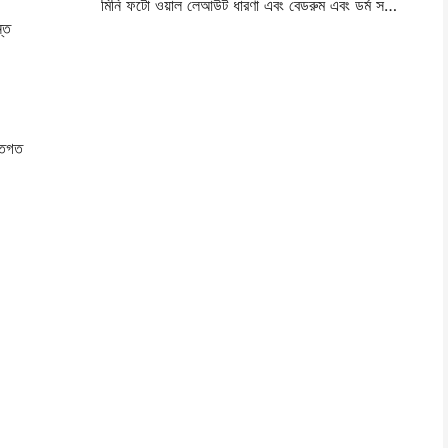
মিনি ফটো ওয়াল লেআউট ধারণা এবং বেডরুম এবং ডর্ম সজ্জা জন্য টিপস
্ত
্তিগত