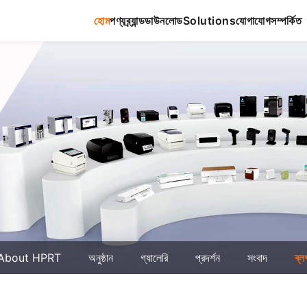
হোম
পণ্য
ব্র্যান্ড
ডাউনলোড
Solutions
যোগাযোগ
সম্পর্কিত
About HPRT
অনুষ্ঠান
গ্যালেরি
প্রদর্শন
সংবাদ
ব্ল