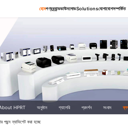
হোম
পণ্য
ব্র্যান্ড
ডাউনলোড
Solutions
যোগাযোগ
সম্পর্কিত
About HPRT
অনুষ্ঠান
গ্যালেরি
প্রদর্শন
সংবাদ
ব্ল
র পছন্দ ন্যাভিগেট করা হচ্ছে