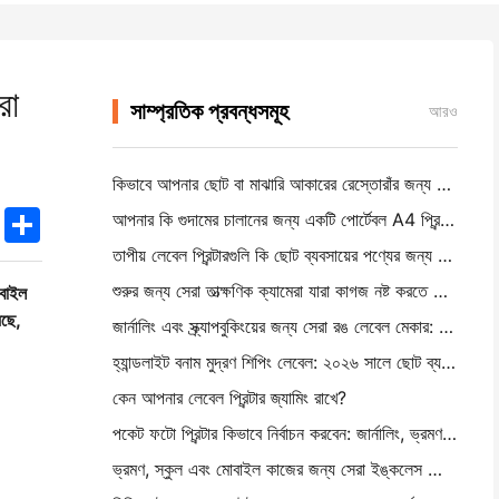
রা
সাম্প্রতিক প্রবন্ধসমূহ
আরও
কিভাবে আপনার ছোট বা মাঝারি আকারের রেস্তোরাঁর জন্য সঠিক রেস্তোরাঁর সফটওয়্যার বেছে নিন
k
edIn
Twitter
Share
আপনার কি গুদামের চালানের জন্য একটি পোর্টেবল A4 প্রিন্টার প্রয়োজন? আসলে কি কাজ করে
তাপীয় লেবেল প্রিন্টারগুলি কি ছোট ব্যবসায়ের পণ্যের জন্য জলরোধী লেবেল তৈরি করতে পারে?
শুরুর জন্য সেরা তাত্ক্ষণিক ক্যামেরা যারা কাগজ নষ্ট করতে চায় না
োবাইল
েছে,
জার্নালিং এবং স্ক্র্যাপবুকিংয়ের জন্য সেরা রঙ লেবেল মেকার: প্রতিটি পৃষ্ঠায় আরও রঙ যোগ করুন
হ্যান্ডলাইট বনাম মুদ্রণ শিপিং লেবেল: ২০২৬ সালে ছোট ব্যবসার জন্য টিপস
কেন আপনার লেবেল প্রিন্টার জ্যামিং রাখে?
পকেট ফটো প্রিন্টার কিভাবে নির্বাচন করবেন: জার্নালিং, ভ্রমণ এবং আইফোন ব্যবহারকারীদের জন্য একটি সম্পূর্ণ গাই
ভ্রমণ, স্কুল এবং মোবাইল কাজের জন্য সেরা ইঙ্কলেস পোর্টেবল প্রিন্টারঃ হানিন এমটি ৬২০ প্রো পর্যালোচনা