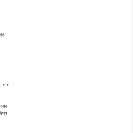
গতি
, তারা
যবহার
ভিন্ন