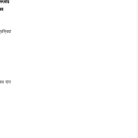
চমৎকার
ের
রক্রিয়া
য়ের হাত