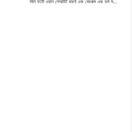
মিনি ফটো ওয়াল লেআউট ধারণা এবং বেডরুম এবং ডর্ম সজ্জা জন্য টিপস