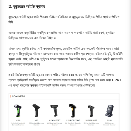
2. হ্যান্ডহেল্ড আইডি স্ক্যানার
হ্যান্ডহেল্ড আইডি স্ক্যানারগুলি পিওএস-স্টাইলের টার্মিনাল বা অ্যান্ড্রয়েড-ভিত্তিক পিডিএ প্ল্যাটফর্মগুলিতে
নির্মি
অনেক মডেল অন্তর্নির্মিত অ্যাপ্লিকেশনগুলির সাথে আসে যা অফলাইন আইডি যাচাইকরণ, ক্লাউড-
ভিত্তিক ডাটাবেস চেক এবং রিয়েল-টাইম ড
হালকা এবং ব্যাটারি চালিত, এই স্ক্যানারগুলি দ্রুত, মোবাইল আইডি চেক সহজেই পরিচালনা করে। তারা
ব্যস্ত বা বিকেন্দ্রীকৃত পরিবেশে ভালভাবে কাজ করে যেমন একাধিক প্রবেশদ্বার, বহিরঙ্গন ইভেন্ট, ভিআইপি
অ্যাক্স ওয়াই-ফাই, ৪জি এবং ব্লুটুথের মতো ওয়্যারলেস বিকল্পগুলির সাথে, এই পোর্টেবল আইডি স্ক্যানারগুলি
দুর্বল সংকেত কভারেজ বা ছড়
একটি নির্ভরযোগ্য আইডি স্ক্যানার বয়স বা পরিচয় পরীক্ষা করার চেয়েও বেশি কিছু করে- এটি আপনার
প্রবেশ প্রক্রিয়াটি সরলীকৃত করতে, অপ আপনার স্থানের জন্য সঠিক ফিট খুঁজে বের করার জন্য HPRT
এর সম্পূর্ণ বারকোড স্ক্যানার লাইনআপটি ব্রাউজ করুন, অথবা আপনার সেটআপের