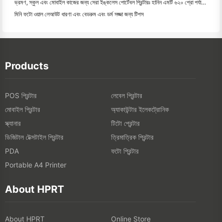
ভ্রমণ, স্কুল এবং মোবাইল কাজের জন্য সেরা ইঙ্কলেস পোর্টেবল প্রিন্টারঃ হানিন এমটি ৬২০ প্রো পর্যালোচনা
মিনি ফটো ওয়াল লেআউট ধারণা এবং বেডরুম এবং ডর্ম সজ্জা জন্য টিপস
Products
POS প্রিন্টার
লেবেল প্রিন্টার
মোবাইল প্রিন্টার
অ্যাকাউন্টার ইলেকট্রোনিক
স্ক্যানার
টিটো প্রেন্টার
ডিজিটাল টেক্সটাইল প্রিন্টার
ত্রিমাত্রিক প্রিন্টার
ফটো প্রিন্টার
PDA
Portable A4 Printer
About HPRT
About HPRT
Online Store