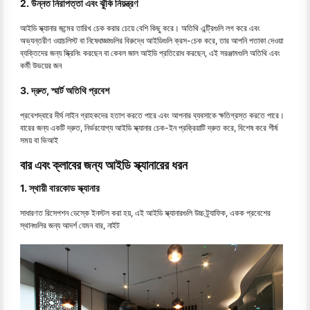
2. উন্নত নিরাপত্তা এবং ঝুঁকি নিয়ন্ত্রণ
আইডি স্ক্যানার জন্মের তারিখ চেক করার চেয়ে বেশি কিছু করে। অতিথি এন্ট্রিগুলি লগ করে এবং
অভ্যন্তরীণ ওয়াচলিস্ট বা নিষেধাজ্ঞাগুলির বিরুদ্ধে আইডিগুলি ক্রস-চেক করে, তার আপনি পতাকা দেওয়া
ব্যক্তিদের জন্য স্ক্রিনিং করছেন বা কেবল জাল আইডি প্রতিরোধ করছেন, এই সরঞ্জামগুলি অতিথি এবং
কর্মী উভয়ের জন
3. দ্রুত, স্মার্ট অতিথি প্রবেশ
প্রবেশদ্বারে দীর্ঘ লাইন গ্রাহকদের হতাশ করতে পারে এবং আপনার ব্যবসাকে ক্ষতিগ্রস্ত করতে পারে।
বারের জন্য একটি দ্রুত, নির্ভরযোগ্য আইডি স্ক্যানার চেক-ইন প্রক্রিয়াটি দ্রুত করে, বিশেষ করে শীর্ষ
সময় বা ভিআই
বার এবং ক্লাবের জন্য আইডি স্ক্যানারের ধরন
1. স্থায়ী বারকোড স্ক্যানার
সাধারণত রিসেপশন ডেস্কে ইনস্টল করা হয়, এই আইডি স্ক্যানারগুলি উচ্চ ট্র্যাফিক, একক প্রবেশের
স্থানগুলির জন্য আদর্শ যেমন বার, নাইট