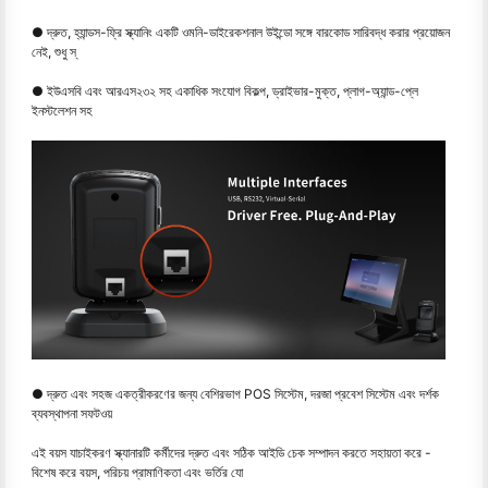
● দ্রুত, হ্যান্ডস-ফ্রি স্ক্যানিং একটি ওমনি-ডাইরেকশনাল উইন্ডো সঙ্গে বারকোড সারিবদ্ধ করার প্রয়োজন
নেই, শুধু স্
● ইউএসবি এবং আরএস২৩২ সহ একাধিক সংযোগ বিকল্প, ড্রাইভার-মুক্ত, প্লাগ-অ্যান্ড-প্লে
ইনস্টলেশন সহ
● দ্রুত এবং সহজ একত্রীকরণের জন্য বেশিরভাগ POS সিস্টেম, দরজা প্রবেশ সিস্টেম এবং দর্শক
ব্যবস্থাপনা সফটওয়
এই বয়স যাচাইকরণ স্ক্যানারটি কর্মীদের দ্রুত এবং সঠিক আইডি চেক সম্পাদন করতে সহায়তা করে -
বিশেষ করে বয়স, পরিচয় প্রামাণিকতা এবং ভর্তির যো