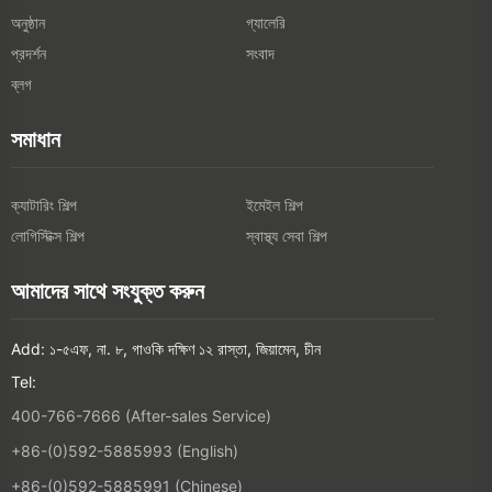
অনুষ্ঠান
গ্যালেরি
প্রদর্শন
সংবাদ
ব্লগ
সমাধান
ক্যাটারিং শিল্প
ইমেইল শিল্প
লোগিস্টিক্স শিল্প
স্বাস্থ্য সেবা শিল্প
আমাদের সাথে সংযুক্ত করুন
Add: ১-৫এফ, না. ৮, গাওকি দক্ষিণ ১২ রাস্তা, জিয়ামেন, চীন
Tel:
400-766-7666 (After-sales Service)
+86-(0)592-5885993 (English)
+86-(0)592-5885991 (Chinese)