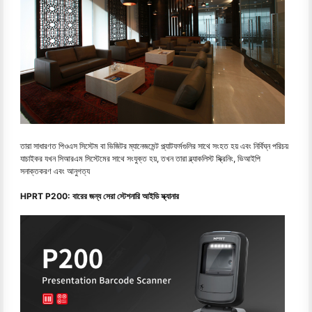
তারা সাধারণত পিওএস সিস্টেম বা ভিজিটর ম্যানেজমেন্ট প্ল্যাটফর্মগুলির সাথে সংহত হয় এবং নির্বিঘ্ন পরিচয়
যাচাইকর যখন সিআরএম সিস্টেমের সাথে সংযুক্ত হয়, তখন তারা ব্ল্যাকলিস্ট স্ক্রিনিং, ভিআইপি
সনাক্তকরণ এবং আনুগত্য
HPRT P200: বারের জন্য সেরা স্টেশনারি আইডি স্ক্যানার