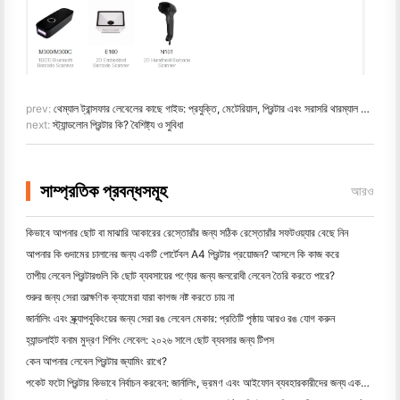
prev:
থেম্যাল ট্রান্সফার লেবেলের কাছে গাইড: প্রযুক্তি, মেটেরিয়াল, প্রিন্টার এবং সরাসরি থারম্যাল তুলনা
next:
স্ট্যান্ডলোন প্রিন্টার কি? বৈশিষ্ট্য ও সুবিধা
সাম্প্রতিক প্রবন্ধসমূহ
আরও
কিভাবে আপনার ছোট বা মাঝারি আকারের রেস্তোরাঁর জন্য সঠিক রেস্তোরাঁর সফটওয়্যার বেছে নিন
আপনার কি গুদামের চালানের জন্য একটি পোর্টেবল A4 প্রিন্টার প্রয়োজন? আসলে কি কাজ করে
তাপীয় লেবেল প্রিন্টারগুলি কি ছোট ব্যবসায়ের পণ্যের জন্য জলরোধী লেবেল তৈরি করতে পারে?
শুরুর জন্য সেরা তাত্ক্ষণিক ক্যামেরা যারা কাগজ নষ্ট করতে চায় না
জার্নালিং এবং স্ক্র্যাপবুকিংয়ের জন্য সেরা রঙ লেবেল মেকার: প্রতিটি পৃষ্ঠায় আরও রঙ যোগ করুন
হ্যান্ডলাইট বনাম মুদ্রণ শিপিং লেবেল: ২০২৬ সালে ছোট ব্যবসার জন্য টিপস
কেন আপনার লেবেল প্রিন্টার জ্যামিং রাখে?
পকেট ফটো প্রিন্টার কিভাবে নির্বাচন করবেন: জার্নালিং, ভ্রমণ এবং আইফোন ব্যবহারকারীদের জন্য একটি সম্পূর্ণ গাই