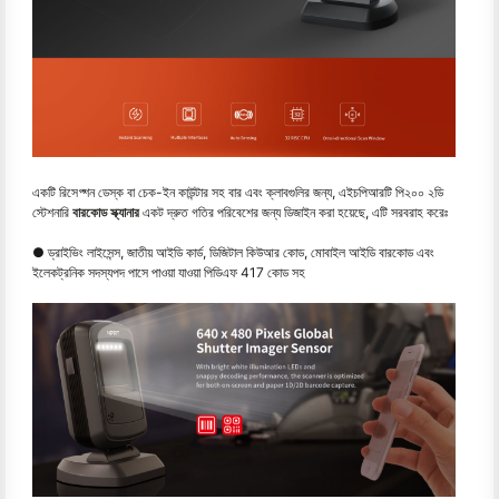
একটি রিসেপ্শন ডেস্ক বা চেক-ইন কাউন্টার সহ বার এবং ক্লাবগুলির জন্য, এইচপিআরটি পি২০০ ২ডি
স্টেশনারি
বারকোড স্ক্যানার
একট দ্রুত গতির পরিবেশের জন্য ডিজাইন করা হয়েছে, এটি সরবরাহ করেঃ
● ড্রাইভিং লাইসেন্স, জাতীয় আইডি কার্ড, ডিজিটাল কিউআর কোড, মোবাইল আইডি বারকোড এবং
ইলেকট্রনিক সদস্যপদ পাসে পাওয়া যাওয়া পিডিএফ 417 কোড সহ