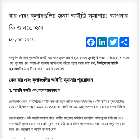
বার এবং ক্লাবগুলির জন্য আইডি স্ক্যানার: আপনার
কি জানতে হবে
Facebook
LinkedIn
Twitter
Shar
May 30, 2025
আধুনিক বিনোদন স্থানগুলি একটি সমালোচনামূলক ভারসাম্যের কাজের মুখোমুখি হচ্ছে - নিয়ন্ত্রক মেনে চলা
এবং পৃষ্ বার এবং ক্লাবগুলি দরজায় অতিথিদের পরিচয় যাচাই করার জন্য দক্ষ,
নির্ভরযোগ্য আইডি
স্ক্যানার
গুলির উপর নির্ভর করে - আইনি বয়স নিশ্
কেন বার এবং ক্লাবগুলির আইডি স্ক্যানার প্রয়োজন
1. আইনি সম্মতি এবং বয়স যাচাইকরণ
বেশিরভাগ দেশে, অতিথিদের আইনি মদ্যপান বয়স পরীক্ষা করা ঐচ্ছিক নয় - এটি আইন। যুক্তরাষ্ট্রের
উদাহরণ হিসেবে গ্রহণ করুন: ২১ বছরের কম বয়সী যে কেউ আইনগতভাবে মদ কেনা বা খাওয়া নিষিদ্ধ
প্রবেশদ্বারে একটি আইডি স্ক্যানার দিয়ে, কর্মীরা সহজেই অতিথির ড্রাইভিং লাইসেন্সের পিডিএফ ৪১৭
বারকোডটি স্ক্যান করতে পারে এই দ্রুত চেক দুর্ঘটনায় নাবালিক গ্রাহকদের সেবা দেওয়ার সম্ভাবনা হ্রাস
করে এবং জরিমানা বা আইনি সমস্যা থেক