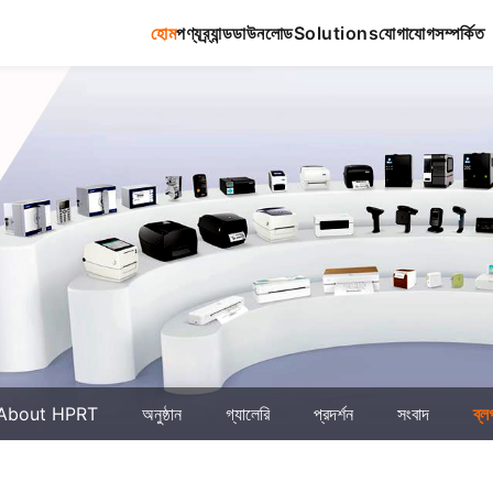
হোম
পণ্য
ব্র্যান্ড
ডাউনলোড
Solutions
যোগাযোগ
সম্পর্কিত
About HPRT
অনুষ্ঠান
গ্যালেরি
প্রদর্শন
সংবাদ
ব্ল