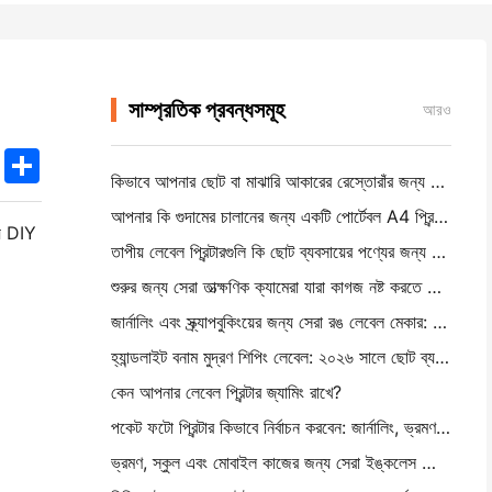
সাম্প্রতিক প্রবন্ধসমূহ
আরও
k
edIn
Twitter
Share
কিভাবে আপনার ছোট বা মাঝারি আকারের রেস্তোরাঁর জন্য সঠিক রেস্তোরাঁর সফটওয়্যার বেছে নিন
আপনার কি গুদামের চালানের জন্য একটি পোর্টেবল A4 প্রিন্টার প্রয়োজন? আসলে কি কাজ করে
যে DIY
তাপীয় লেবেল প্রিন্টারগুলি কি ছোট ব্যবসায়ের পণ্যের জন্য জলরোধী লেবেল তৈরি করতে পারে?
শুরুর জন্য সেরা তাত্ক্ষণিক ক্যামেরা যারা কাগজ নষ্ট করতে চায় না
জার্নালিং এবং স্ক্র্যাপবুকিংয়ের জন্য সেরা রঙ লেবেল মেকার: প্রতিটি পৃষ্ঠায় আরও রঙ যোগ করুন
হ্যান্ডলাইট বনাম মুদ্রণ শিপিং লেবেল: ২০২৬ সালে ছোট ব্যবসার জন্য টিপস
কেন আপনার লেবেল প্রিন্টার জ্যামিং রাখে?
পকেট ফটো প্রিন্টার কিভাবে নির্বাচন করবেন: জার্নালিং, ভ্রমণ এবং আইফোন ব্যবহারকারীদের জন্য একটি সম্পূর্ণ গাই
ভ্রমণ, স্কুল এবং মোবাইল কাজের জন্য সেরা ইঙ্কলেস পোর্টেবল প্রিন্টারঃ হানিন এমটি ৬২০ প্রো পর্যালোচনা