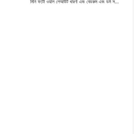
মিনি ফটো ওয়াল লেআউট ধারণা এবং বেডরুম এবং ডর্ম সজ্জা জন্য টিপস