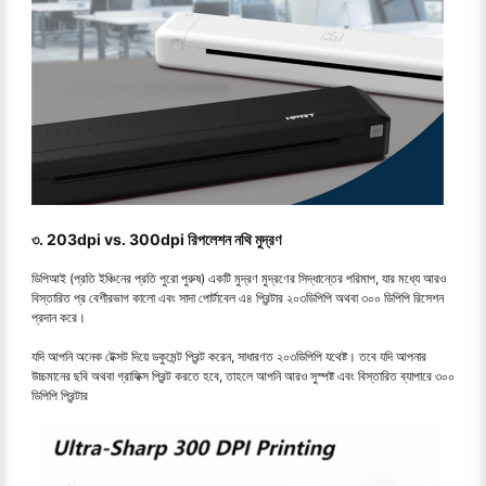
৩. 203dpi vs. 300dpi রিপলেশন নথি মুদ্রণ
ডিপিআই (প্রতি ইঞ্চিনের প্রতি পুরো পুরুষ) একটি মুদ্রণ মুদ্রণের সিদ্ধান্তের পরিমাপ, যার মধ্যে আরও
বিস্তারিত প্র বেশীরভাগ কালো এবং সাদা পোর্টাবেল এ৪ প্রিন্টার ২০৩ডিপিপি অথবা ৩০০ ডিপিপি রিসেশন
প্রদান করে।
যদি আপনি অনেক টেক্সট দিয়ে ডকুমেন্ট প্রিন্ট করেন, সাধারণত ২০৩ডিপিপি যথেষ্ট। তবে যদি আপনার
উচ্চমানের ছবি অথবা গ্রাফিক্স প্রিন্ট করতে হবে, তাহলে আপনি আরও সুস্পষ্ট এবং বিস্তারিত ব্যাপারে ৩০০
ডিপিপি প্রিন্টার