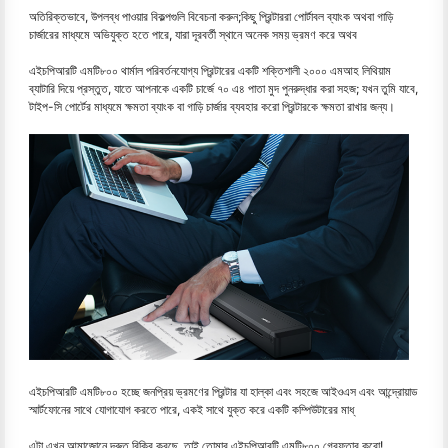
অতিরিক্তভাবে, উপলব্ধ পাওয়ার বিকল্পগুলি বিবেচনা করুন;কিছু প্রিন্টাররা পোর্টাবল ব্যাংক অথবা গাড়ি
চার্জারের মাধ্যমে অভিযুক্ত হতে পারে, যারা দূরবর্তী স্থানে অনেক সময় ভ্রমণ করে অথব
এইচপিআরটি এমটি৮০০ থার্মাল পরিবর্তনযোগ্য প্রিন্টারের একটি শক্তিশালী ২০০০ এমআহ লিথিয়াম
ব্যাটারি দিয়ে প্রস্তুত, যাতে আপনাকে একটি চার্জে ৭০ এ৪ পাতা মুদ পুনরুদ্ধার করা সহজ; যখন তুমি যাবে,
টাইপ-সি পোর্টের মাধ্যমে ক্ষমতা ব্যাংক বা গাড়ি চার্জার ব্যবহার করো প্রিন্টারকে ক্ষমতা রাখার জন্য।
এইচপিআরটি এমটি৮০০ হচ্ছে জনপ্রিয় ভ্রমণের প্রিন্টার যা হাল্কা এবং সহজে আইওএস এবং আন্দ্রোয়াড
স্মার্টফোনের সাথে যোগাযোগ করতে পারে, একই সাথে যুক্ত করে একটি কম্পিউটারের মাধ্
এটা এখন আমাজোনে দ্রুত বিক্রি করছে, তাই তোমার এইচপিআরটি এমটি৮০০ গ্রেফতার করো!