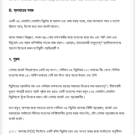
6. ব্যবহারের সহজ
একটি এ৪ মোবাইল মোবাইল প্রিন্টার যা স্থাপন এবং কাজ করার সহজ, তারা আপনাকে সময় ও হতাশা
বাঁচাতে পারে, বিশেষ করে যখন আপনি যাবেন।
যাদের সাধারণ নিয়ন্ত্রণ, সহজ-to-লোড ভক্ষণকারীর জন্য মডেলের জন্য যাও এবং স্মার্ট ফোন এবং
উইন্ডোস এবং ম্যাক কম্পিউটার সহজে কাজ করুন। এছাড়াও, ব্যবহারকারী বন্ধুত্বপূর্ণ অ্যাপ্লিকেশনের
প্রবেশ বিবেচনা করুন যা প্রিন্টিং প্রক্রিয়াটি স
৭. পুরুষ
তোমার বাজেট সিদ্ধান্তের একটা বড় অংশ। পোর্টাবল এ৪ প্রিন্টাররা ১০০ ডলারের নীচ থেকে মৌলিক
মডেলের জন্য ১৫০ মার্কিন ডলারের বেশী দাম দিতে পারে আরো উন্নত এবং বৈশি
প্রিন্টারের প্রাথমিক দাম এবং ভবিষ্যৎ ভক্ষকদের ব্যয়ের সম্ভাব্য বিবেচনা করা গুরুত্বপূর্ণ। দীর্ঘমেয়াদী
মুদ্রণ সাশ্রয়ী রাখতে প্রতি পৃষ্ঠায় কম খরচে একটি মডেলের লক্ষ্য রাখুন।এ৪ মোবাইল মোবাইল
প্রিন্টারকে খুঁজে বিবেচনা করুন যেটা তোমার বাজেট এবং প্রয়োজনীয়।
মনে রাখুন, আপনার জন্য সবচেয়ে ভালো পোর্টাবল এ৪ প্রিন্টার আপনার নির্দিষ্ট প্রয়োজন, বাজেট এবং
ব্যবহারের প্যাটারেন বিভিন্ন মডেলের বৈশিষ্ট্যাবলীর তুলনা করার সময় নিন, যেটা তোমার প্রয়োজনের জন্য
যথেষ্ট যথেষ্ট।
prev:
আপনার POS সিস্টেমে একটি রসিদ প্রিন্টার চয়ন এবং সংহত করার জন্য সর্বোত্তম অনুশীলন