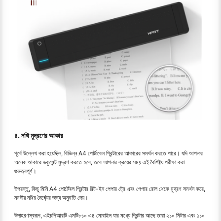
৪. নথি মুদ্রণের আকার
পূর্বে উল্লেখ করা হয়েছিল, বিভিন্ন A4 পোর্টাবেল প্রিন্টারের আকারের সমর্থন করতে পারে। যদি আপনার
অনেক আকারে ডকুমেন্ট মুদ্রণ করতে হবে, তবে আপনার ক্রয়ের সময় এই বৈশিষ্ট্য পরীক্ষা করা
গুরুত্বপূর্ণ।
উপরন্তু, কিছু মিনি A4 পোর্টেবল প্রিন্টার বিল্ট-ইন পেপার ট্রে এবং পেপার রোল থেকে মুদ্রণ সমর্থন করে,
নমনীয় নথির দৈর্ঘ্যের জন্য অনুমতি দেয়।
উদাহরণস্বরূপ, এইচপিআরটি এমটি৮১০ এ৪ মোবাইল যার মধ্যে প্রিন্টার আছে তারা ২১০ মিটার এবং ১১০