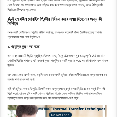
এ৪ প্রিন্টাররা সুপার প্রতিষ্ঠান এবং হাল্কা ওজন, সহজে একটি ব্যাকপ্যাক, হ্যান্ডব্যাগ অথবা স্যুটকেসে
যোগ দিয়েছে, যার ফলে তাদের তারা বাড়িতে কাজ করে তাদের জন্য ভালো লাগছে, যাদের ঐতিহ্যবাহী
প্রিন্টারের বিকল্পের প্রয়োজন।
A4 মোবাইল মোবাইল প্রিন্টার নির্বাচন করার সময় বিবেচনার জন্য কী
বৈশিষ্ট্য
যখন একটি পোর্টাবল এ৪ প্রিন্টার নির্বাচন করা হয়, তখন বেশ কয়েকটি চাবিক বৈশিষ্ট্য রয়েছে আপনার
প্রয়োজনের জন্য সেরা প্রিন্টার পে
১. প্রযুক্তি মুদ্রণ করা হচ্ছে
অনেক ব্যবহারকারী প্রিন্টিং প্রযুক্তির উপেক্ষা করে, কিন্তু এটা আসলে খুব গুরুত্বপূর্ণ। A4 মোবাইল
মোবাইল প্রিন্টার সাধারণত দুই সাধারণ মুদ্রণ প্রযুক্তির একটি ব্যবহার করে: সরাসরি থারমাল এবং থামাল
ট্রান্সফ
ডান বেছে নেওয়া একটি সহজ, শুধু বিবেচনা করুন আপনি মুদ্রিত নথিগুলো দীর্ঘ মেয়াদের জন্য সংরক্ষণ করা
দরকার কিনা বা এমনকি স্থায়
তুমি যদি চুক্তি, অক্ষর, উদ্ধৃতি, রিপোর্ট অথবা অন্যান্য গুরুত্বপূর্ণ কাগজ প্রিন্টারের মত আনুষ্ঠানিক নথি
প্রিন্ট করো, তাহলে তুমি একটি পো এ৪ প্রিন্টাররা রিবোন থেকে কালিকে নিয়মিত কপি কাগজের দিকে
স্থানান্তর করার জন্য গরম ব্যবহার করে, যার ফলে স্থায়ীভাবে বেশী মানুষ