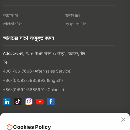
ক্যাটারিং শিল্প
ইমেইল শিল্প
লোগিস্টিক্স শিল্প
স্বাস্থ্য সেবা শিল্প
আমাদের সাথে সংযুক্ত করুন
Add: ১-৫এফ, না. ৮, গাওকি দক্ষিণ ১২ রাস্তা, জিয়ামেন, চীন
Tel:
400-766-7666 (After-sales Service)
+86-(0)592-5885993 (English)
+86-(0)592-5885991 (Chinese)
আমাদের ই-মেইল তালিকায় যোগ দিন
Cookies Policy
যোগাযোগ