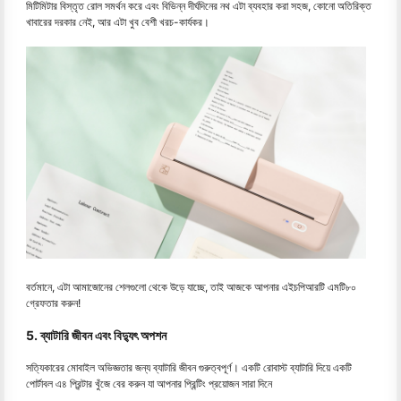
মিটিমিটার বিস্তৃত রোল সমর্থন করে এবং বিভিন্ন দীর্ঘদিনের নথ এটা ব্যবহার করা সহজ, কোনো অতিরিক্ত
খাবারের দরকার নেই, আর এটা খুব বেশী খরচ-কার্যকর।
বর্তমানে, এটা আমাজোনের শেলগুলো থেকে উড়ে যাচ্ছে, তাই আজকে আপনার এইচপিআরটি এমটি৮০
গ্রেফতার করুন!
5. ব্যাটারি জীবন এবং বিদ্যুৎ অপশন
সত্যিকারের মোবাইল অভিজ্ঞতার জন্য ব্যাটারি জীবন গুরুত্বপূর্ণ। একটি রোবাস্ট ব্যাটারি দিয়ে একটি
পোর্টাবল এ৪ প্রিন্টার খুঁজে বের করুন যা আপনার প্রিন্টিং প্রয়োজন সারা দিনে