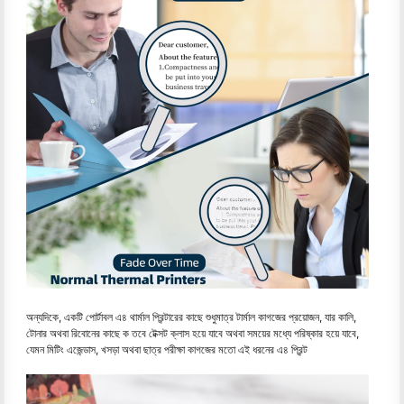
অন্যদিকে, একটি পোর্টাবল এ৪ থার্মাল প্রিন্টারের কাছে শুধুমাত্র টার্মাল কাগজের প্রয়োজন, যার কালি,
টোনার অথবা রিবোনের কাছে ক তবে টেক্সট ক্লাস হয়ে যাবে অথবা সময়ের মধ্যে পরিষ্কার হয়ে যাবে,
যেমন মিটিং এজেন্ডাস, খসড়া অথবা ছাত্র পরীক্ষা কাগজের মতো এই ধরনের এ৪ প্রিন্ট