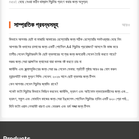
next:
বেছে নেওয়া কঠিন থাম্রাল প্রিন্টার গ্রহণ করার জন্য অনুগ্রহ
সাম্প্রতিক প্রবন্ধসমূহ
আরও
কিভাবে আপনার ছোট বা মাঝারি আকারের রেস্তোরাঁর জন্য সঠিক রেস্তোরাঁর সফটওয়্যার বেছে নিন
আপনার কি গুদামের চালানের জন্য একটি পোর্টেবল A4 প্রিন্টার প্রয়োজন? আসলে কি কাজ করে
তাপীয় লেবেল প্রিন্টারগুলি কি ছোট ব্যবসায়ের পণ্যের জন্য জলরোধী লেবেল তৈরি করতে পারে?
শুরুর জন্য সেরা তাত্ক্ষণিক ক্যামেরা যারা কাগজ নষ্ট করতে চায় না
জার্নালিং এবং স্ক্র্যাপবুকিংয়ের জন্য সেরা রঙ লেবেল মেকার: প্রতিটি পৃষ্ঠায় আরও রঙ যোগ করুন
হ্যান্ডলাইট বনাম মুদ্রণ শিপিং লেবেল: ২০২৬ সালে ছোট ব্যবসার জন্য টিপস
কেন আপনার লেবেল প্রিন্টার জ্যামিং রাখে?
পকেট ফটো প্রিন্টার কিভাবে নির্বাচন করবেন: জার্নালিং, ভ্রমণ এবং আইফোন ব্যবহারকারীদের জন্য একটি সম্পূর্ণ গাই
ভ্রমণ, স্কুল এবং মোবাইল কাজের জন্য সেরা ইঙ্কলেস পোর্টেবল প্রিন্টারঃ হানিন এমটি ৬২০ প্রো পর্যালোচনা
মিনি ফটো ওয়াল লেআউট ধারণা এবং বেডরুম এবং ডর্ম সজ্জা জন্য টিপস
Products