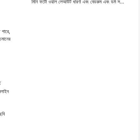
মিনি ফটো ওয়াল লেআউট ধারণা এবং বেডরুম এবং ডর্ম সজ্জা জন্য টিপস
 পারে,
্চমানের
ড
অনলাইন
ছবি