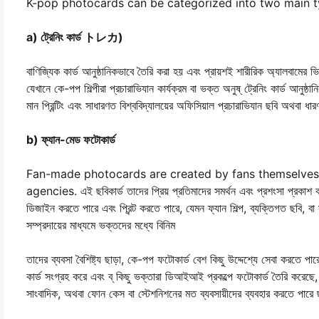
K-pop photocards can be categorized into two main t
a) ট্রেনিং কার্ড トレカ)
বাণিজ্যিক কার্ড আনুষ্ঠানিকভাবে তৈরি করা হয় এবং প্রায়শই শারীরিক অ্যালবামের 
যেখানে কে-পপ শিল্পীরা প্রচারাভিযান কার্যক্রম বা ভক্ত অনুষ্ ট্রেনিং কার্ড আনু
মান প্রিন্টিং এবং সাধারণত বিশ্ববিদ্যালয়ের অফিসিয়াল প্রচারাভিযান ছবি অথবা ধার
b) ফ্যান-মেড ফটোকার্ড
Fan-made photocards are created by fans themselves 
agencies. এই ছবিকার্ড তাদের প্রিয় প্রতিমাদের সমর্থন এবং প্রশংসা প্রকাশ 
ডিজাইন করতে পারে এবং প্রিন্ট করতে পারে, যেমন ফ্যান শিল্প, ব্যক্তিগত ছবি, বা
সম্প্রদায়ের মাধ্যমে ভক্তদের মধ্যে বিনিম
তাদের ব্যবসা বৈশিষ্ট্য ছাড়া, কে-পপ ফটোকার্ড বেশ কিছু উদ্দেশ্যে সেবা করতে 
কার্ড সংগ্রহ করে এবং ব্ কিছু ভক্তারা ডিআইআই প্রকল্পে ফটোকার্ড তৈরি করেছে, য
সাংবাদিক, অথবা ফোন কেস বা স্টেশনিশনের মত ব্যবসায়ীদের ব্যবহার করতে পারে ছ