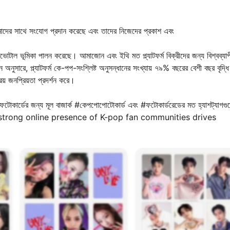
িমাদের সাথে সংযোগ প্রদান করেছে এবং তাদের নিজেদের প্রকাশ এবং
টাল ভূমিকা পালন করেছে। আমাজোন এবং ইথি মত প্ল্যাটফর্ম বিক্রীদের জন্য বিশ্বব্যাপ
দন অনুসারে, প্ল্যাটফর্ম কে-পপ-সংশ্লিষ্ট অনুসন্ধানের সংখ্যায় ৭৯% বছরের বেশী বছর বৃদ্ধি
িয় জনপ্রিয়তা প্রদর্শন করে।
পপ ফটোকার্ডের জন্য মূল বাজার্ক #কেপপোপোটোকার্ড এবং #ফটোকার্ডরেডের মত হ্যাশট্যাগগু
াটমারর The strong online presence of K-pop fan communities drives