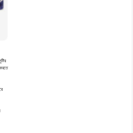
্টির
 করতে
রে
র