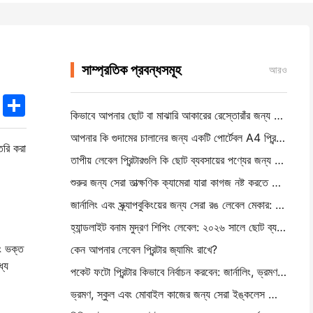
সাম্প্রতিক প্রবন্ধসমূহ
আরও
k
edIn
Twitter
Share
কিভাবে আপনার ছোট বা মাঝারি আকারের রেস্তোরাঁর জন্য সঠিক রেস্তোরাঁর সফটওয়্যার বেছে নিন
আপনার কি গুদামের চালানের জন্য একটি পোর্টেবল A4 প্রিন্টার প্রয়োজন? আসলে কি কাজ করে
ৈরি করা
তাপীয় লেবেল প্রিন্টারগুলি কি ছোট ব্যবসায়ের পণ্যের জন্য জলরোধী লেবেল তৈরি করতে পারে?
শুরুর জন্য সেরা তাত্ক্ষণিক ক্যামেরা যারা কাগজ নষ্ট করতে চায় না
জার্নালিং এবং স্ক্র্যাপবুকিংয়ের জন্য সেরা রঙ লেবেল মেকার: প্রতিটি পৃষ্ঠায় আরও রঙ যোগ করুন
হ্যান্ডলাইট বনাম মুদ্রণ শিপিং লেবেল: ২০২৬ সালে ছোট ব্যবসার জন্য টিপস
ং ভক্ত
কেন আপনার লেবেল প্রিন্টার জ্যামিং রাখে?
্যে
পকেট ফটো প্রিন্টার কিভাবে নির্বাচন করবেন: জার্নালিং, ভ্রমণ এবং আইফোন ব্যবহারকারীদের জন্য একটি সম্পূর্ণ গাই
ভ্রমণ, স্কুল এবং মোবাইল কাজের জন্য সেরা ইঙ্কলেস পোর্টেবল প্রিন্টারঃ হানিন এমটি ৬২০ প্রো পর্যালোচনা