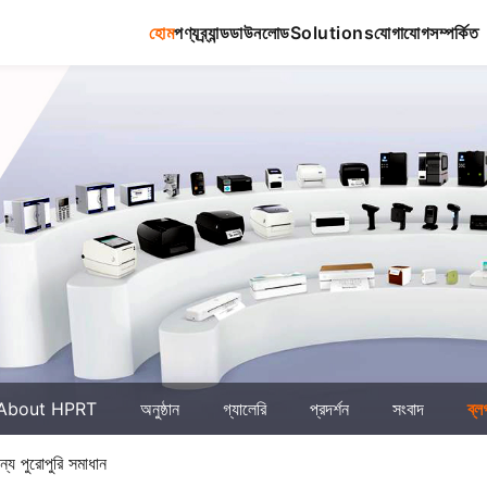
হোম
পণ্য
ব্র্যান্ড
ডাউনলোড
Solutions
যোগাযোগ
সম্পর্কিত
About HPRT
অনুষ্ঠান
গ্যালেরি
প্রদর্শন
সংবাদ
ব্ল
য পুরোপুরি সমাধান