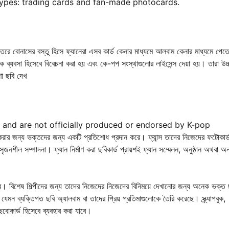
ypes: trading cards and fan-made photocards.
ভিতরে বোনাসের বস্তু হিসে ফ্যানেরা এসব কার্ড কেনার মাধ্যমে আলবাম কেনার মাধ্যমে পেতে
ষ্ঠানিক ব্যবসা হিসেবে বিবেচনা করা হয় এবং কে-পপ সংস্থাগুলোর লাইসেন্স দেয়া হয়। তারা উচ
ণা ছবি দেখ
and are not officially produced or endorsed by K-pop
করার জন্য ভক্তদের জন্য একটি প্রতিশোধ প্রদান করে। ফ্যান্স তাদের নিজেদের ফটোকার্
 সৃজনশীল সম্পাদনা। ফ্যান নির্মাণ করা ছবিকার্ড প্রায়শই ফ্যান সম্মেলন, অনুষ্ঠান অথবা 
পারে। বিশেষ শিল্পীদের জন্য তাদের নিজেদের নিজেদের বিনিময়ে দেখানোর জন্য অনেক ভক্ত 
েমন ব্যক্তিগত ছবি অ্যালবাম বা তাদের প্রিয় প্রতিমাগুলোকে তৈরি করেছে। স্ক্র্যাপবুক,
বোকার্ড হিসেবে ব্যবহার করা যাবে।