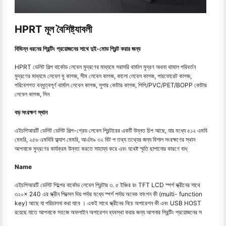
HPRT মূল বৈশিষ্ট্যাবলী
বিভিন্ন ধরনের প্রিন্টিং প্রয়োজনের সাথে দুই-মোড প্রিন্ট করার জন্য
HPRT ডেলিট শিল্প বার্কোড লেবেল মুদ্রণের মাধ্যমে সরাসরি থার্মাল মুদ্রণ অথবা থামাল পরিবর্তন
মুদ্রণের মাধ্যমে লেবেল মু কাগজ, সীম লেবেল কাগজ, কালো লেবেল কাগজ, পারফোরেট কাগজ,
পরিবেশগত বন্ধুত্বপূর্ণ থার্মাল লেবেল কাগজ, সুপার কোটার কাগজ, পিপি/PVC/PET/BOPP কোটার
লেবেল কাগজ, সিন
বড় সংরক্ষণ স্থান
এইচপিআরটি ডেলিট ডেলিট শিল্প-গ্রেড লেবেল প্রিন্টারের একটি উন্নত চিপ আছে, যার মধ্যে ৫১২ এমবি
মেমরি, ২৫৬ এমবিবি ফ্ল্যাশ মেমরি, আর্এম৯ ৩২ বিট প তথ্য তথ্যের জন্য বিশাল সংরক্ষণের স্থান
আপনাকে মুদ্রণের কার্যক্রম উন্নত করতে সাহায্য করে এবং যথেষ্ট স্মৃতি ছাপানোর কারণে বাধ্
Name
এইচপিআরটি ডেলিট শিল্পের বার্কোড লেবেল প্রিন্টার ৩. ৫ ইঞ্চির রং TFT LCD স্পর্শ স্ক্রীনের সাথে
৩২০× 240 এর স্ক্রীন পিক্সেল দিয় পর্দার মধ্যে স্পর্শ পর্দায় অনেক ফাংশন কী (multi- function
key) আছে যা পরিচালনা করা যাবে । একই সাথে স্ক্রীনের নিচে অপারেশন কী এবং USB HOST
রয়েছে যাতে আপনাকে সহজে অফলাইন অপারেশন ব্যবস্থা করার জন্য আপনার প্রিন্টিং প্রয়োজনের স