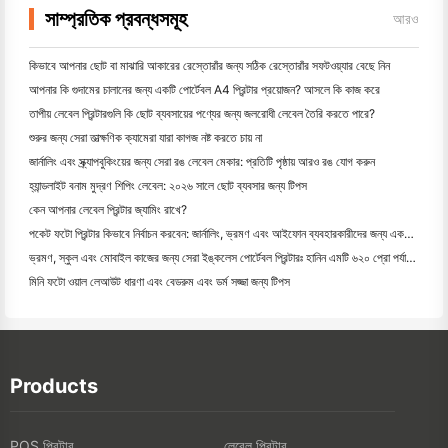
সাম্প্রতিক প্রবন্ধসমূহ
আরও
কিভাবে আপনার ছোট বা মাঝারি আকারের রেস্তোরাঁর জন্য সঠিক রেস্তোরাঁর সফটওয়্যার বেছে নিন
আপনার কি গুদামের চালানের জন্য একটি পোর্টেবল A4 প্রিন্টার প্রয়োজন? আসলে কি কাজ করে
তাপীয় লেবেল প্রিন্টারগুলি কি ছোট ব্যবসায়ের পণ্যের জন্য জলরোধী লেবেল তৈরি করতে পারে?
শুরুর জন্য সেরা তাত্ক্ষণিক ক্যামেরা যারা কাগজ নষ্ট করতে চায় না
জার্নালিং এবং স্ক্র্যাপবুকিংয়ের জন্য সেরা রঙ লেবেল মেকার: প্রতিটি পৃষ্ঠায় আরও রঙ যোগ করুন
হ্যান্ডলাইট বনাম মুদ্রণ শিপিং লেবেল: ২০২৬ সালে ছোট ব্যবসার জন্য টিপস
কেন আপনার লেবেল প্রিন্টার জ্যামিং রাখে?
পকেট ফটো প্রিন্টার কিভাবে নির্বাচন করবেন: জার্নালিং, ভ্রমণ এবং আইফোন ব্যবহারকারীদের জন্য একটি সম্পূর্ণ গাই
ভ্রমণ, স্কুল এবং মোবাইল কাজের জন্য সেরা ইঙ্কলেস পোর্টেবল প্রিন্টারঃ হানিন এমটি ৬২০ প্রো পর্যালোচনা
মিনি ফটো ওয়াল লেআউট ধারণা এবং বেডরুম এবং ডর্ম সজ্জা জন্য টিপস
Products
POS প্রিন্টার
লেবেল প্রিন্টার