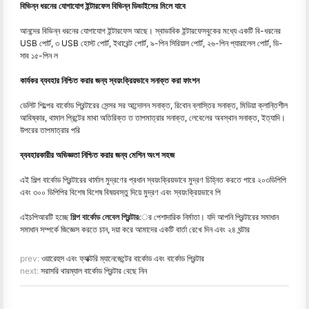
বিভিন্ন ধরনের যোগাযোগ ইন্টারফেস বিভিন্ন ডিভাইসের মিলে যাবে
আনন্দের বিভিন্ন ধরনের যোগাযোগ ইন্টারফেস আছে। স্বাভাবিক ইন্টারফেসবুকের মধ্যে একটি বি-ধরনের
USB পোর্ট, ৩ USB হোস্ট পোর্ট, ইথারেন্ট পোর্ট, ৯-পিন সিরিয়াল পোর্ট, ২৬-পিন প্যারালেল পোর্ট, ডি-
সাব ১৫-পিন ল
কার্যকর ব্যবহার নিশ্চিত করার জন্য স্বয়ংক্রিয়ভাবে সনাক্ত করা ফাংশন
ডেলিট শিল্পের বার্কোড প্রিন্টারের সেন্সর সর আন্দোলন সনাক্ত, রিবোন ব্লাস্তির সনাক্ত, মিডিয়া ক্লান্তিশীল
আবিষ্কার, থামাল প্রিন্টের মাথা অতিরিক্ত ত তাপমাত্রার সনাক্ত, লেবেলের অবস্থান সনাক্ত, ইত্যাদি।
উপরের তাপমাত্রার পরি
ব্যবহারকারীর অভিজ্ঞতা নিশ্চিত করার জন্য মেশিন অংশ সহজ
এই শিল্প বার্কোড প্রিন্টারের থার্মাল মুদ্রণের প্রধান স্বয়ংক্রিয়ভাবে মুদ্রণ চিহ্নিত করতে পারে ২০৩ডিপিপি
এবং ৩০০ ডিপিপির বিশেষ বিশেষ বিষয়বস্তু দিয়ে মুদ্রণ এবং স্বয়ংক্রিয়ভাবে পি
এইচপিআরটি হচ্ছে
শিল্প বার্কোড লেবেল প্রিন্টার
ের পেশাদারিক নির্মাতা। যদি আপনি প্রিন্টারের সমাধান
সমাধান সম্পর্কে জিজ্ঞেস করতে চান, দয়া করে আমাদের একটি বার্তা রেখে দিন এবং ২৪ ঘন্টার
prev:
ওয়ারেহুস এবং ফ্যাক্টরি ম্যানেজেন্টের বার্কোড এবং বার্কোড প্রিন্টার
next:
সরাসরি থারম্যাল বার্কোড প্রিন্টার বেছে নিন