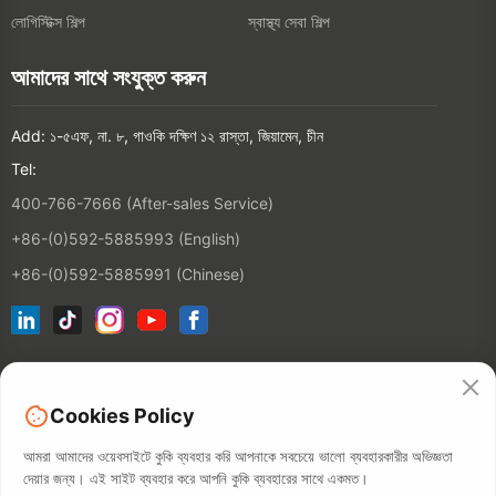
লোগিস্টিক্স শিল্প
স্বাস্থ্য সেবা শিল্প
আমাদের সাথে সংযুক্ত করুন
Add: ১-৫এফ, না. ৮, গাওকি দক্ষিণ ১২ রাস্তা, জিয়ামেন, চীন
Tel:
400-766-7666 (After-sales Service)
+86-(0)592-5885993 (English)
+86-(0)592-5885991 (Chinese)
আমাদের ই-মেইল তালিকায় যোগ দিন
Cookies Policy
যোগাযোগ
আমরা আমাদের ওয়েবসাইটে কুকি ব্যবহার করি আপনাকে সবচেয়ে ভালো ব্যবহারকারীর অভিজ্ঞতা
দেয়ার জন্য। এই সাইট ব্যবহার করে আপনি কুকি ব্যবহারের সাথে একমত।