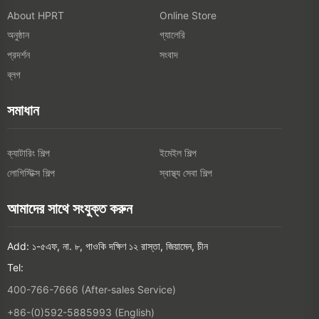
About HPRT
Online Store
অনুষ্ঠান
গ্যালেরি
প্রদর্শন
সংবাদ
ব্লগ
সমাধান
ক্যাটারিং শিল্প
ইমেইল শিল্প
লোগিস্টিক্স শিল্প
স্বাস্থ্য সেবা শিল্প
আমাদের সাথে সংযুক্ত করুন
Add: ১-৫এফ, না. ৮, গাওকি দক্ষিণ ১২ রাস্তা, জিয়ামেন, চীন
Tel:
400-766-7666 (After-sales Service)
+86-(0)592-5885993 (English)