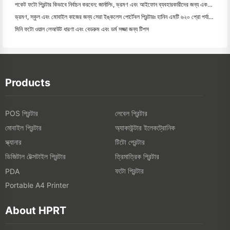
পকেট ফটো প্রিন্টার কিভাবে নির্বাচন করবেন: জার্নালিং, ভ্রমণ এবং আইফোন ব্যবহারকারীদের জন্য একটি সম্পূর্ণ গাই
ভ্রমণ, স্কুল এবং মোবাইল কাজের জন্য সেরা ইঙ্কলেস পোর্টেবল প্রিন্টারঃ হানিন এমটি ৬২০ প্রো পর্যালোচনা
মিনি ফটো ওয়াল লেআউট ধারণা এবং বেডরুম এবং ডর্ম সজ্জা জন্য টিপস
Products
POS প্রিন্টার
লেবেল প্রিন্টার
মোবাইল প্রিন্টার
অ্যাকাউন্টার ইলেকট্রোনিক
স্ক্যানার
টিটো প্রেন্টার
ডিজিটাল টেক্সটাইল প্রিন্টার
ত্রিমাত্রিক প্রিন্টার
ফটো প্রিন্টার
PDA
Portable A4 Printer
About HPRT