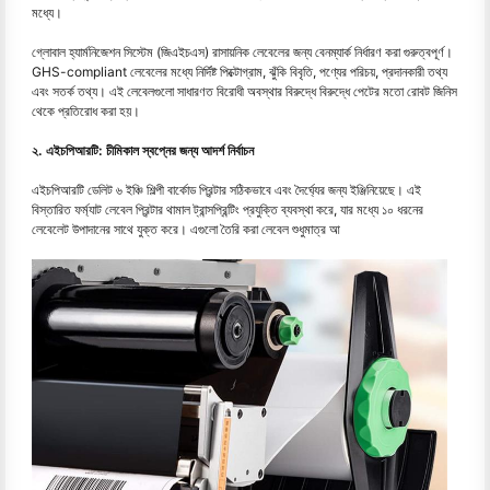
মধ্যে।
গ্লোবাল হ্যার্মনিজেশন সিস্টেম (জিএইচএস) রাসায়নিক লেবেলের জন্য বেনম্যার্ক নির্ধারণ করা গুরুত্বপূর্ণ।
GHS-compliant লেবেলের মধ্যে নির্দিষ্ট পিক্টোগ্রাম, ঝুঁকি বিবৃতি, পণ্যের পরিচয়, প্রদানকারী তথ্য
এবং সতর্ক তথ্য। এই লেবেলগুলো সাধারণত বিরোধী অবস্থার বিরুদ্ধে বিরুদ্ধে পেটের মতো রোবট জিনিস
থেকে প্রতিরোধ করা হয়।
২. এইচপিআরটি: চীমিকাল স্বপ্নের জন্য আদর্শ নির্বাচন
এইচপিআরটি ডেলিট ৬ ইঞ্চি শিল্পী বার্কোড প্রিন্টার সঠিকভাবে এবং দৈর্ঘ্যের জন্য ইঞ্জিনিয়েছে। এই
বিস্তারিত ফর্ম্যাট লেবেল প্রিন্টার থামাল ট্রান্সপ্রিন্টিং প্রযুক্তি ব্যবস্থা করে, যার মধ্যে ১০ ধরনের
লেবেলেট উপাদানের সাথে যুক্ত করে। এগুলো তৈরি করা লেবেল শুধুমাত্র আ