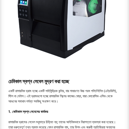
চেমিকাল স্বপ্ন লেবেল মুদ্রণ করা হচ্ছে
একটি রাসায়নিক ড্রাম হচ্ছে একটি সাইলিন্ড্রিক কন্টার, যার সাধারণত উচ্চ গরম পলিটেইলিন (এইচডিপি),
স্টিল বা মেটাল। এই ড্রামগুলো হচ্ছে রাসায়নিক শিল্পের কাজের ঘোড়া, যারা কোরোসিভ এসিড থেকে
আগুনের সমাধান পর্যন্ত সবকিছু সংরক্ষণ করে।
1. কেমিকাল স্বপ্ন লেবেলের কার্যকর
রাসায়নিক ড্রামের লেবেল শুধুমাত্র চিহ্নিত নয়; তাদের আইনিকভাবে নিরাপত্তা ব্যবস্থা করা হয়েছে।
তারা গুরুত্বপূর্ণ তথ্য প্রদান করেছে যেমন রাসায়নিক নাম, তার বিপদ এবং জরুরী প্রতিক্রিয়া অন্যদের