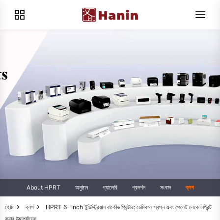
About HPRT
অনুষ্ঠান
গ্যালেরি
প্রদর্শন
সংবাদ
ব্লগ
হোম
ব্লগ
HPRT 6- Inch ইন্ডিস্ট্রিয়াল বার্কোড প্রিন্টার: চেমিকাল স্বপ্ন এবং পেলেট লেবেল প্রিন্ট
করার উচ্চপর্যায়েন্স