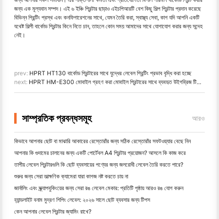
জন্য এক মূল্যবান সম্পদ। এই ৬ ইঞ্চি প্রিন্টার ছাড়াও এইচপিআরটি বেশ কিছু শিল্প প্রিন্টার প্রদান করেছে
বিভিন্ন প্রিন্টিং প্রস্থ এবং কনফিগারেশনের সাথে, যেমন তৈরি করা, স্বাস্থ্য সেবা, কাগ যদি আপনি একটি
যথেষ্ট শিল্পী বার্কোড প্রিন্টার কিনে নিতে চান, তাহলে কোন সময় আমাদের সাথে যোগাযোগ করার জন্য সন্দেহ
নেই।
prev:
HPRT HT130 বার্কোড প্রিন্টারের সাথে যুদ্ধের লেবেল প্রিন্টিং প্রভাব বৃদ্ধি করা হচ্ছে
next:
HPRT HM-E300 মোবাইল গ্রহণ করা মোবাইল প্রিন্টারের সাথে ব্যবহৃত উইগব্রিজ টিকেট প্রিন্টিং
সাম্প্রতিক প্রবন্ধসমূহ
আরও
কিভাবে আপনার ছোট বা মাঝারি আকারের রেস্তোরাঁর জন্য সঠিক রেস্তোরাঁর সফটওয়্যার বেছে নিন
আপনার কি গুদামের চালানের জন্য একটি পোর্টেবল A4 প্রিন্টার প্রয়োজন? আসলে কি কাজ করে
তাপীয় লেবেল প্রিন্টারগুলি কি ছোট ব্যবসায়ের পণ্যের জন্য জলরোধী লেবেল তৈরি করতে পারে?
শুরুর জন্য সেরা তাত্ক্ষণিক ক্যামেরা যারা কাগজ নষ্ট করতে চায় না
জার্নালিং এবং স্ক্র্যাপবুকিংয়ের জন্য সেরা রঙ লেবেল মেকার: প্রতিটি পৃষ্ঠায় আরও রঙ যোগ করুন
হ্যান্ডলাইট বনাম মুদ্রণ শিপিং লেবেল: ২০২৬ সালে ছোট ব্যবসার জন্য টিপস
কেন আপনার লেবেল প্রিন্টার জ্যামিং রাখে?