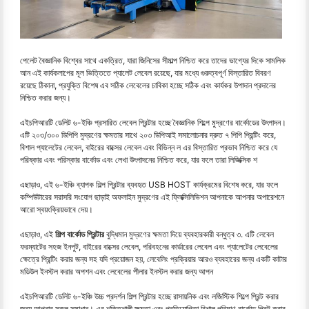
পেলেট বৈজ্ঞানিক বিশ্বের সাথে একত্রিত, যারা জিনিসের সীমাল্প নিশ্চিত করে তাদের ভাগ্যের দিকে সামলিক
আন এই কার্যকলাপের মূল ভিত্তিতে প্যালেট লেবেল রয়েছে, যার মধ্যে গুরুত্বপূর্ণ বিস্তারিত বিবরণ
রয়েছে ঠিকানা, প্রযুক্তি বিশেষ এব সঠিক লেবেলের চাবিকা হচ্ছে সঠিক এবং কার্যকর উপাদান প্রদানের
নিশ্চিত করার জন্য।
এইচপিআরটি ডেলিট ৬-ইঞ্চি প্রসারিত লেবেল প্রিন্টার হচ্ছে বৈজ্ঞানিক শিল্পে মুদ্রণের বার্কোডের উৎপাদন।
এটি ২০৩/৩০০ ডিপিপি মুদ্রণের ক্ষমতার সাথে ২০৩ ডিপিআই সমালোচনার দ্রুত ৭ পিপি প্রিন্টিং করে,
বিশাল প্যালেটের লেবেল, বাইরের বাক্সের লেবেল এবং বিভিন্ন ল এর বিস্তারিত প্রভাব নিশ্চিত করে যে
পরিষ্কার এবং পরিস্কার বার্কোড এবং লেখা উৎপাদনের নিশ্চিত করে, যার ফলে তারা লিজিক্সিক শ
এছাড়াও, এই ৬-ইঞ্চি ব্যাপক শিল্প প্রিন্টার ব্যবহৃত USB HOST কার্যক্রমের বিশেষ করে, যার ফলে
কম্পিউটারের সরাসরি সংযোগ ছাড়াই অফলাইন মুদ্রণের এই ফ্লিক্সিলিভিশন আপনাকে আপনার অপারেশনে
আরো স্বয়ংক্রিয়ভাবে দেয়।
এছাড়াও, এই
শিল্প বার্কোড প্রিন্টার
বুদ্ধিমান মুদ্রণের ক্ষমতা দিয়ে ব্যবহারকারী বন্ধুত্ব ৩. এটি লেবেল
ফরম্যাটের সহজ ইনপুট, বাইরের বাক্সের লেবেল, পরিবহনের কার্ডারের লেবেল এবং প্যালেটের লেবেলের
ক্ষেত্রে প্রিন্টিং করার জন্য সহ যদি প্রয়োজন হয়, লেবেলিং প্রক্রিয়ার আরও ব্যবহারের জন্য একটি কাটার
মডিউল ইনস্টল করার অপশন এবং লেবেলের পীলার ইনস্টল করার জন্য আপন
এইচপিআরটি ডেলিট ৬-ইঞ্চি উচ্চ প্রদর্শন শিল্প প্রিন্টার হচ্ছে রাসায়নিক এবং লজিস্টিক শিল্পে প্রিন্ট করার
জন্য আপনার সকল সমাধান। এর শক্তিশালী ক্ষমতা এবং প্রতিযোগিতা বিশাল পরিমাণ বার্কোড প্রিন্ট করার