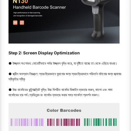
Step 2: Screen Display Optimization
● উজ্জ্বল সংশোধন: মোডেটিভাবে পর্দার উজ্জ্বল বৃদ্ধি করে, যা দৃষ্টিতে যাচ্ছে তা থেকে এড়িয়ে যাওয়া।
● স্ক্রীন অবস্থান নিয়ন্ত্রণ: স্বয়ংক্রিয়ভাবে ঘুরানোর জন্য স্বয়ংক্রিয়ভাবে পরিবর্তন ঘটানোর জন্য স্ক্যানার
স্বীকৃতির স্বীকৃ
● উচ্চ বার্কোডের কন্ট্র্যাক্ট্রেট বৃদ্ধি: উচ্চ বিপরীত বার্কোড ডিজাইন ব্যবহার করুন, কালো এবং সাদা
বার্কোডের হার সর্ব গ্রেডিয়েন্ড রং বার্কোড ব্যবহার করার সময় সতর্কতা প্রদর্শন করুন।