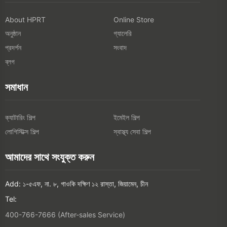
About HPRT
Online Store
অনুষ্ঠান
গ্যালেরি
প্রদর্শন
সংবাদ
ব্লগ
সমাধান
ক্যাটারিং শিল্প
ইমেইল শিল্প
লোগিস্টিক্স শিল্প
স্বাস্থ্য সেবা শিল্প
আমাদের সাথে সংযুক্ত করুন
Add: ১-৫এফ, না. ৮, গাওকি দক্ষিণ ১২ রাস্তা, জিয়ামেন, চীন
Tel:
400-766-7666 (After-sales Service)