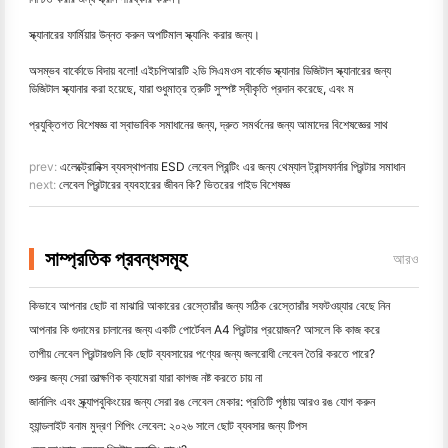
স্ক্যানারের ফার্মিয়ার উন্নত করুন অপটিমাল স্ক্যানিং করার জন্য।
অসম্ভব বার্কোডে বিদায় বলো! এইচপিআরটি ২ডি সিএমওস বার্কোড স্ক্যানার ডিজিটাল স্ক্যানারের জন্য
ডিজিটাল স্ক্যানার করা হয়েছে, যারা শুধুমাত্র ত্রুটি সুস্পষ্ট স্বীকৃতি প্রদান করেছে, এবং ম
প্রযুক্তিগত বিশেষজ্ঞ বা স্বাভাবিক সমাধানের জন্য, দ্রুত সমর্থনের জন্য আমাদের বিশেষজ্ঞের সাথ
prev:
এলেক্ট্রোনিক্স ব্যবস্থাপনায় ESD লেবেল প্রিন্টিং এর জন্য থেম্যাল ট্রান্সফার্নার প্রিন্টার সমাধান
next:
লেবেল প্রিন্টারের ব্যবহারের জীবন কি? ভিতরের গাইড বিশেষজ্ঞ
সাম্প্রতিক প্রবন্ধসমূহ
আরও
কিভাবে আপনার ছোট বা মাঝারি আকারের রেস্তোরাঁর জন্য সঠিক রেস্তোরাঁর সফটওয়্যার বেছে নিন
আপনার কি গুদামের চালানের জন্য একটি পোর্টেবল A4 প্রিন্টার প্রয়োজন? আসলে কি কাজ করে
তাপীয় লেবেল প্রিন্টারগুলি কি ছোট ব্যবসায়ের পণ্যের জন্য জলরোধী লেবেল তৈরি করতে পারে?
শুরুর জন্য সেরা তাত্ক্ষণিক ক্যামেরা যারা কাগজ নষ্ট করতে চায় না
জার্নালিং এবং স্ক্র্যাপবুকিংয়ের জন্য সেরা রঙ লেবেল মেকার: প্রতিটি পৃষ্ঠায় আরও রঙ যোগ করুন
হ্যান্ডলাইট বনাম মুদ্রণ শিপিং লেবেল: ২০২৬ সালে ছোট ব্যবসার জন্য টিপস