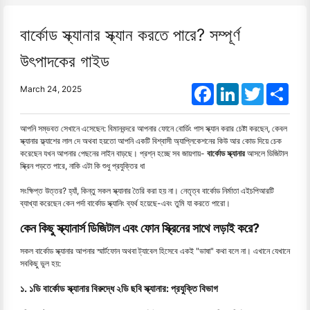
বার্কোড স্ক্যানার স্ক্যান করতে পারে? সম্পূর্ণ
উৎপাদকের গাইড
Facebook
LinkedIn
Twitter
Shar
March 24, 2025
আপনি সম্ভবত সেখানে এসেছেন: বিমানবন্দরে আপনার ফোনে বোর্ডিং পাস স্ক্যান করার চেষ্টা করছেন, কেবল
স্ক্যানার ফ্ল্যাশের লাল দে অথবা হয়তো আপনি একটি বিশ্বাসী অ্যাপ্লিকেশনের কিউ আর কোড দিয়ে চেক
করেছেন যখন আপনার পেছনের লাইন বাড়ছে। প্রশ্ন হচ্ছে সব জায়গায়-
বার্কোড স্ক্যানার
আসলে ডিজিটাল
স্ক্রিন পড়তে পারে, নাকি এটা কি শুধু প্রযুক্তির ধা
সংক্ষিপ্ত উত্তর? হ্যাঁ, কিন্তু সকল স্ক্যানার তৈরি করা হয় না। নেতৃত্ব বার্কোড নির্মাতা এইচপিআরটি
ব্যাখ্যা করেছেন কেন পর্দা বার্কোড স্ক্যানিং ব্যর্থ হয়েছে
-
এবং তুমি যা করতে পারো।
কেন কিছু স্ক্যানার্স ডিজিটাল এবং ফোন স্ক্রিনের সাথে লড়াই করে?
সকল বার্কোড স্ক্যানার আপনার স্মার্টফোন অথবা ট্যাবেল হিসেবে একই "ভাষা" কথা বলে না। এখানে যেখানে
সবকিছু ভুল হয়:
১. ১ডি বার্কোড স্ক্যানার বিরুদ্ধে ২ডি ছবি স্ক্যানার: প্রযুক্তি বিভাগ