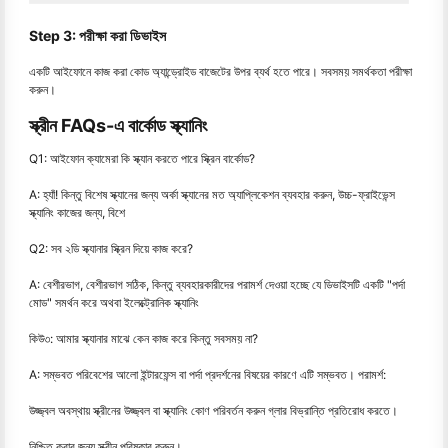
Step 3: পরীক্ষা করা ডিভাইস
একটি আইফোনে কাজ করা কোড অ্যান্ড্রোইড বাজেটের উপর ব্যর্থ হতে পারে। সবসময় সমর্থকতা পরীক্ষা
করুন।
স্ক্রীন FAQs-এ বার্কোড স্ক্যানিং
Q1: আইফোন ক্যামেরা কি স্ক্যান করতে পারে স্ক্রিন বার্কোড?
A: হ্যাঁ! কিন্তু বিশেষ স্ক্যানের জন্য অর্কা স্ক্যানের মত অ্যাপ্লিকেশন ব্যবহার করুন, উচ্চ-ফ্রাইভেন্স
স্ক্যানিং কাজের জন্য, বিশে
Q2: সব ২ডি স্ক্যানার স্ক্রিন দিয়ে কাজ করে?
A: বেশীরভাগ, বেশীরভাগ সঠিক, কিন্তু ব্যবহারকারীদের পরামর্শ দেওয়া হচ্ছে যে ডিভাইসটি একটি "পর্দা
মোড" সমর্থন করে অথবা ইলেক্ট্রোনিক স্ক্যানিং
কিউ৩: আমার স্ক্যানার মাঝে কেন কাজ করে কিন্তু সবসময় না?
A: সম্ভবত পরিবেশের আলো ইন্টারফেন্স বা পর্দা প্রদর্শনের বিষয়ের কারণে এটি সম্ভবত। পরামর্শ:
উজ্জ্বল অবস্থায় স্ক্রীনের উজ্জ্বল বা স্ক্যানিং কোণ পরিবর্তন করুন গ্লার বিভ্রান্তি প্রতিরোধ করতে।
নিশ্চিত করার জন্য স্ক্রীন পরিষ্কার করুন।