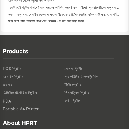
কেন আপনার লেবেল প্রিন্টার জ্যামিং রাখে?
পকেট ফটো প্রিন্টার কিভাবে নির্বাচন করবেন: জার্নালিং, ভ্রমণ এবং আইফোন ব্যবহারকারীদের জন্য একটি সম্পূর্ণ গাই
ভ্রমণ, স্কুল এবং মোবাইল কাজের জন্য সেরা ইঙ্কলেস পোর্টেবল প্রিন্টারঃ হানিন এমটি ৬২০ প্রো পর্যালোচনা
মিনি ফটো ওয়াল লেআউট ধারণা এবং বেডরুম এবং ডর্ম সজ্জা জন্য টিপস
Products
POS প্রিন্টার
লেবেল প্রিন্টার
মোবাইল প্রিন্টার
অ্যাকাউন্টার ইলেকট্রোনিক
স্ক্যানার
টিটো প্রেন্টার
ডিজিটাল টেক্সটাইল প্রিন্টার
ত্রিমাত্রিক প্রিন্টার
ফটো প্রিন্টার
PDA
Portable A4 Printer
About HPRT