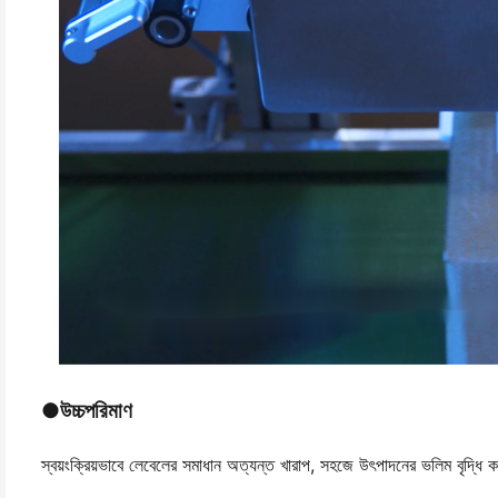
●
উচ্চপরিমাণ
স্বয়ংক্রিয়ভাবে লেবেলের সমাধান অত্যন্ত খারাপ, সহজে উৎপাদনের ভলিম বৃদ্ধি করত