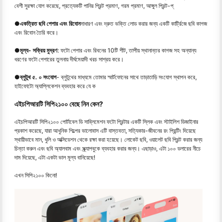
বেশী সুরক্ষা যোগ করেছে, প্রত্যেকটি পানির প্রিন্ট প্রমাণ, গরম প্রমাণ, আঙ্গুল প্রিন্ট-প্
●
একত্রিত ছবি পেপার এবং রিবোন
সাধারণ এবং দ্রুত ভক্তি লোড করার জন্য একটি কার্ট্রিজে ছবি কাগজ
এবং রিবোন তৈরি করে।
●
মূল্য- সক্রিয় মুদ্রণ
: ফটো পেপার এবং রিবনের 10টি শীট, তাপীয় স্থানান্তর কাগজ সহ অন্যান্য
ধরণের ফটো পেপারের তুলনায় দীর্ঘমেয়াদী খরচ সাশ্রয় করে।
●
ব্লুটুথ ৫. ০ সংযোগ
- ব্লুটুথের মাধ্যমে তোমার স্মার্টফোনের সাথে তাড়াতাড়ি সংযোগ স্থাপন করে,
হাইফোটো অ্যাপ্লিকেশন ব্যবহার করে যে ক
এইচপিআরটি সিপি২১০০ বেছে নিন কেন?
এইচপিআরটি সিপি২১০০ পোর্টাবেল ডি সাব্লিমেশন ফটো প্রিন্টার একটি স্লিক এবং স্টাইলিশ ডিজাইনার
প্রকাশ করেছে, যারা আধুনিক শিল্পের ভালোবাস এটি বাস্তবতা, সত্যিকার-জীবনের রং প্রিন্টিং দিয়েছে
স্থায়ীভাবে মান, ধুলি ও অক্সিডেশন থেকে রক্ষা করা হয়েছে। লোকেট ছবি, ওয়ালেট ছবি প্রিন্ট করার জন্য
চিন্তা করুন এবং ছবি অ্যালবাম এবং স্ক্র্যাপবুকে ব্যবহার করার জন্য। এছাড়াও, এটা ১০০ ডলারের নীচে
দাম দিয়েছে, এটা একটা ভাল মূল্য বানিয়েছে!
এখন সিপি২১০০ কিনো!