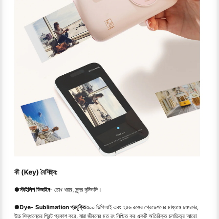
কী (Key) বৈশিষ্ট্য:
●
স্টাইলিশ ডিজাইন
- চোখ ধরার, সুন্দর দৃষ্টিভঙ্গি।
●
Dye- Sublimation প্রযুক্তি
৩০০ ডিপিআই এবং ২৫৬ রঙের গ্রেডেশনের মাধ্যমে চমৎকার,
উচ্চ সিদ্ধান্তের প্রিন্ট প্রকাশ করে, যারা জীবনের মত রং নিশ্চিত কর একটি অতিরিক্ত চলচ্চিত্র আরো