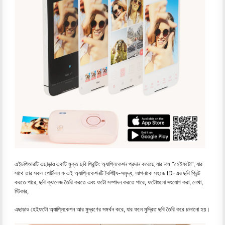
এইচপিআরটি এছাড়াও একটি মুক্ত ছবি প্রিন্টিং অ্যাপ্লিকেশন প্রদান করেছে যার নাম “হেইফটো”, যার
সাথে তার সকল পোর্টাবল ফ এই অ্যাপ্লিকেশনটি বৈশিষ্ট্য-সমৃদ্ধ, আপনাকে সহজে ID-এর ছবি প্রিন্ট
করতে পারে, ছবি ক্যালেজ তৈরি করতে এবং ফটো সম্পাদন করতে পারে, ফটোগুলো সংযোগ করা, লেখা,
স্টিকার,
এছাড়াও হেইফটো অ্যাপ্লিকেশন আর মুদ্রণের সমর্থন করে, যার ফলে মুদ্রিত ছবি তৈরি করে চালানো হয়।