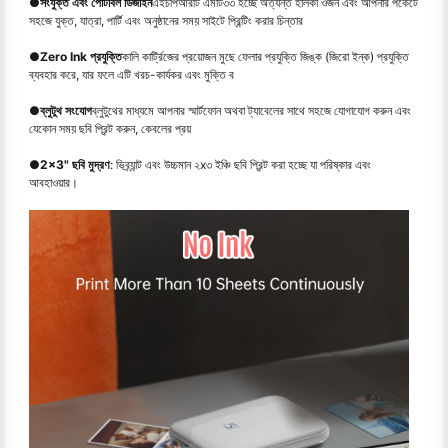
●
সংযুক্ত এবং পোর্টাবল ডিজাইন
এইচপিআরটি এমটি৩৩ হচ্ছে অত্যন্ত হালকা ওজন এবং আপনার পকেটে
সহজে যুক্ত, যাত্রা, পার্টি এবং অনুষ্ঠানের সময় সাইটে প্রিন্টিং করার চিন্তার
●
Zero Ink প্রযুক্তি
কালি কার্ট্রিজের প্রয়োজন মুছে ফেলার প্রযুক্তি জিঙ্ক (জিরো ইন্ক) প্রযুক্তি
ব্যবহার করে, যার ফলে এটি খরচ-কার্যকর এবং মুক্তি ব
●
ব্লুটুথ সংযোগ
ব্লুটুথের মাধ্যমে আপনার স্মার্টফোন অথবা ট্যাবেলের সাথে সহজে যোগাযোগ করুন এবং
যেকোন সময় ছবি প্রিন্ট করুন, কেবলের প্রয়
●
2x3" ছবি মুদ্রণ
: ভিব্র্যান্ট এবং উচ্চমান ২x৩ ইঞ্চি ছবি প্রিন্ট করা হচ্ছে যা পরিষ্কার এবং
আবহাওয়ার।