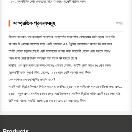
next:
স্বনির্বাচিত ভোড লেবেলের সাথে আপনার প্রজেক্ট নিরাপদ করুন
সাম্প্রতিক প্রবন্ধসমূহ
আরও
কিভাবে আপনার ছোট বা মাঝারি আকারের রেস্তোরাঁর জন্য সঠিক রেস্তোরাঁর সফটওয়্যার বেছে নিন
আপনার কি গুদামের চালানের জন্য একটি পোর্টেবল A4 প্রিন্টার প্রয়োজন? আসলে কি কাজ করে
তাপীয় লেবেল প্রিন্টারগুলি কি ছোট ব্যবসায়ের পণ্যের জন্য জলরোধী লেবেল তৈরি করতে পারে?
শুরুর জন্য সেরা তাত্ক্ষণিক ক্যামেরা যারা কাগজ নষ্ট করতে চায় না
জার্নালিং এবং স্ক্র্যাপবুকিংয়ের জন্য সেরা রঙ লেবেল মেকার: প্রতিটি পৃষ্ঠায় আরও রঙ যোগ করুন
হ্যান্ডলাইট বনাম মুদ্রণ শিপিং লেবেল: ২০২৬ সালে ছোট ব্যবসার জন্য টিপস
কেন আপনার লেবেল প্রিন্টার জ্যামিং রাখে?
পকেট ফটো প্রিন্টার কিভাবে নির্বাচন করবেন: জার্নালিং, ভ্রমণ এবং আইফোন ব্যবহারকারীদের জন্য একটি সম্পূর্ণ গাই
ভ্রমণ, স্কুল এবং মোবাইল কাজের জন্য সেরা ইঙ্কলেস পোর্টেবল প্রিন্টারঃ হানিন এমটি ৬২০ প্রো পর্যালোচনা
মিনি ফটো ওয়াল লেআউট ধারণা এবং বেডরুম এবং ডর্ম সজ্জা জন্য টিপস
Products