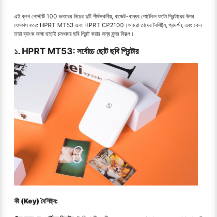
এই ব্লগ পোস্টটি 100 ডলারের নিচের দুটি শীর্ষস্থানীয়, বাজেট-বান্ধব পোর্টেবল ফটো প্রিন্টারের উপর
ফোকাস করে: HPRT MT53 এবং HPRT CP2100।আমরা তাদের বৈশিষ্ট্য, প্রদর্শন, এবং কেন
তারা ব্যাংক ভাঙ্গা ছাড়াই চমৎকার ছবি প্রিন্ট করার জন্য সুন্দর বিকল্প।
১. HPRT MT53: সর্বোচ্চ ছোট ছবি প্রিন্টার
কী (Key) বৈশিষ্ট্য: