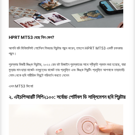
HPRT MT53 বেছে নিন কেন?
আপনি যদি মিনিমালিস্ট পোর্টেবল পিকচার প্রিন্টার পছন্দ করেন, তাহলে HPRT MT53 একটি চমৎকার
পছন্দ।
পুরস্কার বিজয়ী জিঙ্ক প্রিন্টার, ২০২২ রেড ডট ডিজাইন পুরস্কারের সাথে স্বীকৃতি প্রদান করা হয়েছে, যারা
মুদ্রার মান ছাড়া বাজেট-বন্ধুত্বের বাজেট তার প্রযুক্তি এবং জিঙ্ক প্রিন্টিং প্রযুক্তি আপনাকে তাড়াতাড়ি
ফোন থেকে ছবি শারীরিক প্রিন্টে পরিবর্তন করতে দেবেন
এখন MT53 কিনো!
২. এইচপিআরটি সিপি২১০০: সর্বোচ্চ পোর্টাবল ডি সাব্লিমেশন ছবি প্রিন্টার