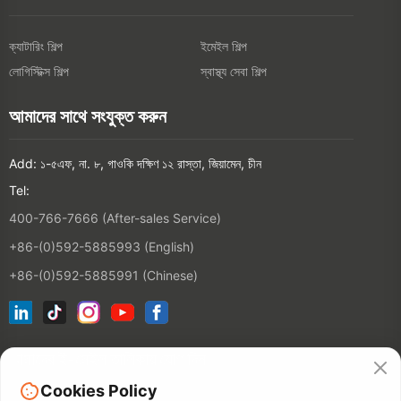
ক্যাটারিং শিল্প
ইমেইল শিল্প
লোগিস্টিক্স শিল্প
স্বাস্থ্য সেবা শিল্প
আমাদের সাথে সংযুক্ত করুন
Add: ১-৫এফ, না. ৮, গাওকি দক্ষিণ ১২ রাস্তা, জিয়ামেন, চীন
Tel:
400-766-7666 (After-sales Service)
+86-(0)592-5885993 (English)
+86-(0)592-5885991 (Chinese)
আমাদের ই-মেইল তালিকায় যোগ দিন
Cookies Policy
যোগাযোগ