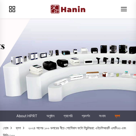
About HPRT
অনুষ্ঠান
গ্যালেরি
প্রদর্শন
সংবাদ
ব্লগ
হোম
ব্লগ
২০২৪ সালের ১০০ ডলারের নীচে পোর্টোবাল ফটো প্রিন্টাররা: এইচপিআরটি এমটি৩৩ এবং
সিপি২১০০