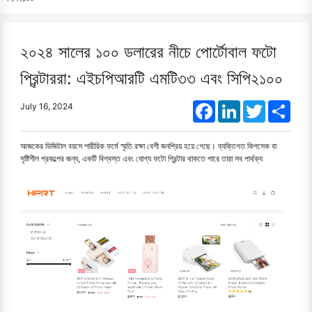
২০২৪ সালের ১০০ ডলারের নীচে পোর্টোবাল ফটো
প্রিন্টাররা: এইচপিআরটি এমটি৩৩ এবং সিপি২১০০
Facebook
LinkedIn
Twitter
Shar
July 16, 2024
আজকের ডিজিটাল বয়সে শারীরিক ফর্মে স্মৃতি রক্ষা বেশী জনপ্রিয় হয়ে গেছে। ব্যক্তিগত কিপসেক বা
সৃষ্টিশীল প্রকল্পের জন্য, একটি বিশ্বস্ত এবং যোগ্য ফটো প্রিন্টার থাকতে পারে তারা সব পার্থক্য