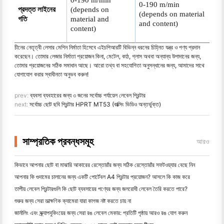
0-190 m/min
0-190 m/min
প্রদত্ত লাইনের
(depends on
(depends on material
গতি
material and
and content)
content)
চীনের নেতৃত্বী লেসার মেশিন নির্মাতা হিসেবে এইচপিআরটি বিভিন্ন ধরনের চিহ্নিত যন্ত্র ও পণ্য প্রদান
করেছেন। তোমার লেজার নির্মাতা প্রয়োজন কিনা, মেটেল, কাঠ, গ্লাস অথবা অন্যান্য উপাদানের জন্য,
তোমার প্রয়োজনের সঠিক সমাধান আছে। আরো তথ্য বা সহযোগিতা অনুসন্ধানের জন্য, আমাদের সাথে
যোগাযোগ করার স্বাধীনতা অনুভব করুন!
prev:
ব্যবসা ব্যবহারের জন্য ৩ জনের সর্বোচ্চ পর্যায়েল লেবেল প্রিন্টার
next:
সর্বোচ্চ ছোট ছবি প্রিন্টার HPRT MT53 (বাক্সিং ভিডিও অন্তর্ভুক্ত)
সাম্প্রতিক প্রবন্ধসমূহ
আরও
কিভাবে আপনার ছোট বা মাঝারি আকারের রেস্তোরাঁর জন্য সঠিক রেস্তোরাঁর সফটওয়্যার বেছে নিন
আপনার কি গুদামের চালানের জন্য একটি পোর্টেবল A4 প্রিন্টার প্রয়োজন? আসলে কি কাজ করে
তাপীয় লেবেল প্রিন্টারগুলি কি ছোট ব্যবসায়ের পণ্যের জন্য জলরোধী লেবেল তৈরি করতে পারে?
শুরুর জন্য সেরা তাত্ক্ষণিক ক্যামেরা যারা কাগজ নষ্ট করতে চায় না
জার্নালিং এবং স্ক্র্যাপবুকিংয়ের জন্য সেরা রঙ লেবেল মেকার: প্রতিটি পৃষ্ঠায় আরও রঙ যোগ করুন