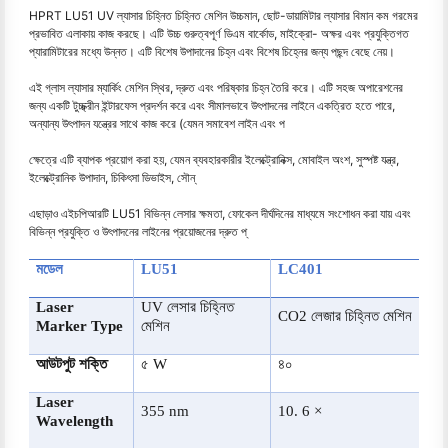
HPRT LU51 UV ল্যাসার চিহ্নিত চিহ্নিত মেশিন উচ্চমান, ছোট-ডায়ামিটার ল্যাসার বিমান কম গরমের
প্রভাবিত এলাকায় কাজ করছে। এটি উচ্চ গুরুত্বপূর্ণ ডিএম বার্কোড, মাইক্রো- অক্ষর এবং প্রযুক্তিগত
প্যারামিটারের মধ্যে উন্নত। এটি বিশেষ উপাদানের চিহ্ন এবং বিশেষ চিহ্নের জন্য পছন্দ বেছে নেয়।
এই গ্লাস ল্যাসার ম্যার্কিং মেশিন স্থির, দ্রুত এবং পরিষ্কার চিহ্ন তৈরি করে। এটি সহজ অপারেশনের
জন্য একটি টুচ্চ্ক্রীন ইন্টারফেস প্রদর্শন করে এবং সীমালভাবে উৎপাদনের লাইনে একত্রিত হতে পারে,
অন্যান্য উৎপাদন যন্ত্রের সাথে কাজ করে (যেমন সমাবেশ লাইন এবং প
ক্ষেত্রে এটি ব্যাপক প্রয়োগ করা হয়, যেমন ব্যবহারকারীর ইলেক্ট্রোনিক্স, মোবাইল অংশ, সুস্পষ্ট যন্ত্র,
ইলেক্ট্রোনিক উপাদান, চিকিৎসা ডিভাইস, সৌন্
এছাড়াও এইচপিআরটি LU51 বিভিন্ন লেসার ক্ষমতা, ফোকেল দীর্ঘদিনের মাধ্যমে সংশোধন করা যায় এবং
বিভিন্ন প্রযুক্তি ও উৎপাদনের লাইনের প্রয়োজনের দ্রুত প্
মডেল
LU51
LC401
Laser
UV লেসার চিহ্নিত
CO2 লেজার চিহ্নিত মেশিন
Marker Type
মেশিন
আউটপুট শক্তি
৫ W
৪০
Laser
355 nm
10. 6 ×
Wavelength