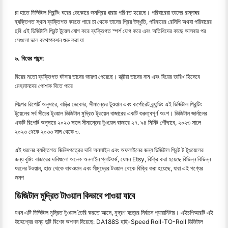
চা হাতে ডিজিটাল প্রিন্টিং ঘরের ডেকোরে জনপ্রিয় ধারায় পরিণত হয়েছে। পরিবারেরা তাদের রান্নাঘর
ব্যক্তিগত স্থান ব্যক্তিগত করতে পারে চা থেকে তাদের প্রিয় উদ্ধৃতি, পরিবারের রেসিপি অথবা পরিবারের
ছবি এই ডিজিটালি প্রিন্ট টুয়েল যোগ করে ব্যক্তিগত স্পর্শ যোগ করে এবং অতিথিদের কাছে আসবার পর
সেগুলো ভাল কথোপকথন শুরু করা যা
৬. বিয়ের পছন্দ:
বিয়ের মতো ব্যক্তিগত ঘটনায় তাদের জায়গা পেয়েছে। স্ত্রীরা তাদের নাম এবং বিয়ের তারিখ হিসেবে
মেহমানদের পোশাক দিতে পারে
শিল্পের রিপোর্ট অনুসারে, বাড়ির ডেকোর, সীমান্তের টুওয়াল এবং কর্পোরেট ব্র্যান্ডিং এই ডিজিটাল প্রিন্টিং
টুয়েলের সর্ব সীচের টুওয়াল ডিজিটাল মুদ্রিত টুওয়েল বাজারের একটি গুরুত্বপূর্ণ অংশ। ডিজিটাল জার্নালের
একটি রিপোর্ট অনুসারে ২০২৩ সালে সীমান্তের টুওয়েল বাজারে ২৭. ৯৪ মিনিট পৌঁছাবে, ২০২৩ সালে
২০২৩ থেকে ২০৩৩ সাল থেকে ৩.
এই ধরনের ব্যক্তিগত জিনিসপত্রের দাবি অনলাইন এবং অফলাইনের জন্য ডিজিটাল প্রিন্ট ট টুওয়েলের
জন্য বুমিং বাজারের দাবিগুলো অনেক অনলাইন প্লাটফর্ম, যেমন Etsy, বিক্রি করা হয়েছে বিভিন্ন বিভিন্ন
ধরনের টওয়াল, হাত থেকে বাথওয়াল এবং সীমুদ্রের টওয়াল থেকে বিক্রি করা হয়েছে, যারা এই পণ্যের
জনপ
ডিজিটাল মুদ্রিত টাওয়াল কিভাবে পাওয়া যাবে
যখন এটি ডিজিটাল মুদ্রিত টুওয়াল তৈরি করতে আসে, মুদ্রণ যন্ত্রের নির্বাচন প্যারামিটার। এইচপিআরটি এই
উদ্দেশ্যের জন্য দুটি বিশেষ অপশন দিয়েছে: DA188S হাই-Speed Roll-TO-Roll ডিজিটাল