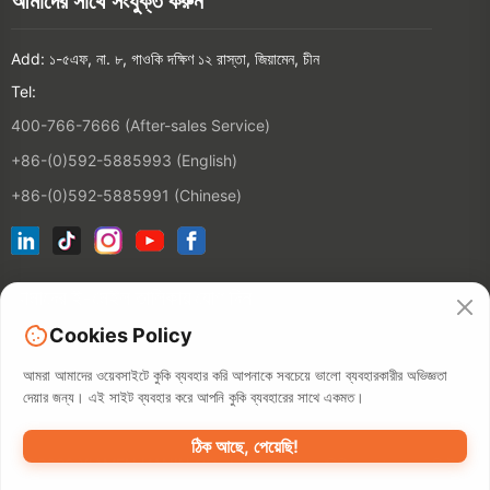
আমাদের সাথে সংযুক্ত করুন
Add: ১-৫এফ, না. ৮, গাওকি দক্ষিণ ১২ রাস্তা, জিয়ামেন, চীন
Tel:
400-766-7666 (After-sales Service)
+86-(0)592-5885993 (English)
+86-(0)592-5885991 (Chinese)
আমাদের ই-মেইল তালিকায় যোগ দিন
Cookies Policy
যোগাযোগ
আমরা আমাদের ওয়েবসাইটে কুকি ব্যবহার করি আপনাকে সবচেয়ে ভালো ব্যবহারকারীর অভিজ্ঞতা
দেয়ার জন্য। এই সাইট ব্যবহার করে আপনি কুকি ব্যবহারের সাথে একমত।
ঠিক আছে, পেয়েছি!
©2026 XIAMEN HANIN CO., LTD.
ব্যক্তিগত পলিসি
ব্যবহারের সময়
সিটেম্প