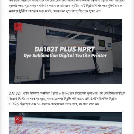
অন্যদিকে, ডা১৮২টি প্লাস হাই-গতি রোল রোল ডিয়ে সাব্লিমেশন ডিজিটাল টেক্সটিল প্রিন্টার উষ্ণ প্রযুক্তি
ব্যবহার করে, গ্যাসে গ্যাস পরিবর্তন করে এবং তাদেরকে স্থায়ীত, এই প্রিন্টার বিশেষ করে পুলিস্টার এবং
অন্যান্য সিন্টিটিক ক্ষেত্রের জন্য যথেষ্ট, যেমন দ্রুত ডুবে যাচ্ছে সীমুদ্রের টুয়েল এবং
DA182T প্লাস ডিজিটাল ফ্যাক্ট্রিক প্রিন্টার ৮ শিল্প-গ্রেড কিয়োসেরা মুদ্রা এবং এক বৈশিষ্ট্যিক ক্যাম্পিন্ট
নিয়ন্ত্রণ সিস্টেমের সাথে প্রস্তুত, য তার চমৎকার প্রিন্টিং গতি ছাড়াও এই টেক্সটিল ডিজিটাল প্রিন্টার
৪-72pl ড্রিপ্লেট এবং ১৬-স্তরের গ্রাইসকেল পেতে পারে, যার ফলে তারা আর