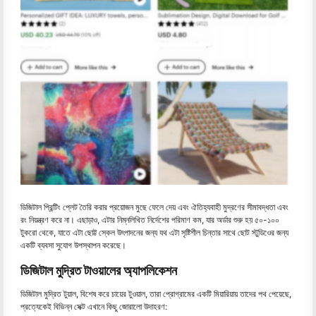
ডিজিটাল প্রিন্টিং প্লেট তৈরি করার প্রয়োজন মুছে ফেলে দেয় এবং ঐতিহ্যবাহী মুদ্রণের সীমাবদ্ধতা এবং
রং নিয়ন্ত্রণ করে না। এছাড়াও, এটার নিম্নলিখিত নির্দেশের পরিমাণ কম, যার অর্ডার শুরু হয় ৫০-১০০
টুকরো থেকে, যাতে এটা ছোট্ট স্কেল উৎপাদনের জন্য যথ এটা সৃষ্টিশীল চিন্তার সাথে ছোট স্টুডিওের জন্য
একটি ব্যবসা সুযোগ উপস্থাপন করেছে।
ডিজিটাল মুদ্রিত টাওয়ালের অ্যাপলিকেশন
ডিজিটাল মুদ্রিত টুয়াল, বিশেষ করে চায়ের টুওয়াল, তারা প্রোগ্রামের একটি মিয়ারিয়ায় তাদের পথ পেয়েছে,
প্রত্যেকেই বিভিন্ন সেক্ট এখানে কিছু জোরালো উদাহরণ: