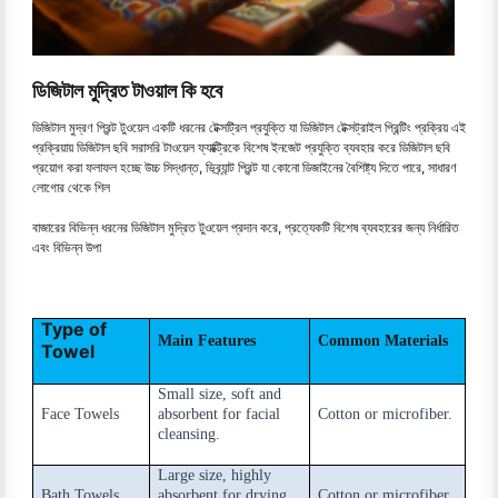
ডিজিটাল মুদ্রিত টাওয়াল কি হবে
ডিজিটাল মুদ্রণ প্রিন্ট টুওয়েল একটি ধরনের টেক্সট্রিল প্রযুক্তি যা ডিজিটাল টেক্সট্রাইল প্রিন্টিং প্রক্রিয় এই
প্রক্রিয়ায় ডিজিটাল ছবি সরাসরি টাওয়েল ফ্যাক্ট্রিকে বিশেষ ইনজেট প্রযুক্তি ব্যবহার করে ডিজিটাল ছবি
প্রয়োগ করা ফলাফল হচ্ছে উচ্চ সিদ্ধান্ত, ভিব্র্যান্ট প্রিন্ট যা কোনো ডিজাইনের বৈশিষ্ট্য দিতে পারে, সাধারণ
লোগোর থেকে শিল
বাজারের বিভিন্ন ধরনের ডিজিটাল মুদ্রিত টুওয়েল প্রদান করে, প্রত্যেকটি বিশেষ ব্যবহারের জন্য নির্ধারিত
এবং বিভিন্ন উপা
Type of
Main Features
Common Materials
Towel
Small size, soft and
Face Towels
absorbent for facial
Cotton or microfiber.
cleansing.
Large size, highly
Bath Towels
absorbent for drying
Cotton or microfiber.