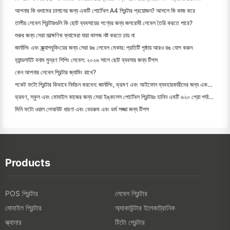
আপনার কি গুদামের চালানের জন্য একটি পোর্টেবল A4 প্রিন্টার প্রয়োজন? আসলে কি কাজ করে
তাপীয় লেবেল প্রিন্টারগুলি কি ছোট ব্যবসায়ের পণ্যের জন্য জলরোধী লেবেল তৈরি করতে পারে?
শুরুর জন্য সেরা তাত্ক্ষণিক ক্যামেরা যারা কাগজ নষ্ট করতে চায় না
জার্নালিং এবং স্ক্র্যাপবুকিংয়ের জন্য সেরা রঙ লেবেল মেকার: প্রতিটি পৃষ্ঠায় আরও রঙ যোগ করুন
হ্যান্ডলাইট বনাম মুদ্রণ শিপিং লেবেল: ২০২৬ সালে ছোট ব্যবসার জন্য টিপস
কেন আপনার লেবেল প্রিন্টার জ্যামিং রাখে?
পকেট ফটো প্রিন্টার কিভাবে নির্বাচন করবেন: জার্নালিং, ভ্রমণ এবং আইফোন ব্যবহারকারীদের জন্য একটি সম্পূর্ণ গাই
ভ্রমণ, স্কুল এবং মোবাইল কাজের জন্য সেরা ইঙ্কলেস পোর্টেবল প্রিন্টারঃ হানিন এমটি ৬২০ প্রো পর্যালোচনা
মিনি ফটো ওয়াল লেআউট ধারণা এবং বেডরুম এবং ডর্ম সজ্জা জন্য টিপস
Products
POS প্রিন্টার
লেবেল প্রিন্টার
মোবাইল প্রিন্টার
অ্যাকাউন্টার ইলেকট্রোনিক
স্ক্যানার
টিটো প্রেন্টার