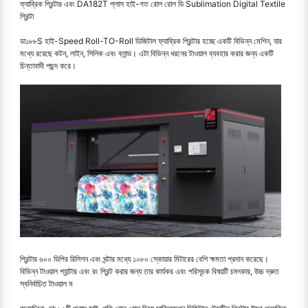
ফ্যাব্রিক প্রিন্টার এবং DA182T প্লাস হাই-গত রোল রোল ডি Sublimation Digital Textile
প্রিন্টা
ডা১৮৮S হাই-Speed Roll-TO-Roll ডিজিটাল ফ্যাব্রিক প্রিন্টার হচ্ছে একটি বিভিন্ন মেশিন, যার
মধ্যে রয়েছে কটন, লাইন, সিলিক এবং ব্লান্ড। এটা বিভিন্ন ধরনের টাওয়াল ব্যবহার করার জন্য একটি
চিন্তাবাদী পছন্দ করে।
প্রিন্টার ৬০০ ডিপির রিলিশন এবং ঘন্টার মধ্যে ১০৮০ স্কোয়ার মিটারের বেশি ক্ষমতা প্রদান করেছে।
বিভিন্ন টাওয়াল প্যান্টার এবং রং প্রিন্ট করার জন্য তার কার্যকর এবং পরিসূচক বিষয়টি চমৎকার, উচ্চ দ্রুত
স্বনির্বাচিত টাওয়াল ম