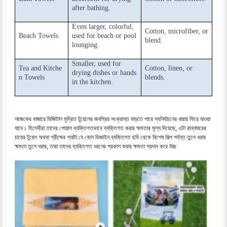
after bathing.
Even larger, colorful,
Cotton, microfiber, or
Beach Towels
used for beach or pool
blend.
lounging.
Smaller, used for
Tea and Kitche
Cotton, linen, or
drying dishes or hands
n Towels
blends.
in the kitchen.
আজকের বাজারে ডিজিটাল মুদ্রিত টুয়েলের জনপ্রিয় সংক্রান্ত বাড়তে পারে স্বনির্বাচনের ধারায় ফিরে যাওয়া
যাবে। হিসেবীরা তাদের পোয়াল ব্যক্তিগতভাবে ব্যক্তিগত করার ক্ষমতার মূল্য দিয়েছে, এটা রান্নাঘরের
চায়ের টুয়েল অথবা গ্রীষ্মের গ্যাটা যে কোন ডিজাইন ব্যক্তিগত ছবি থেকে বিশেষ শিল্প পর্যন্ত তুলে ধরার
ক্ষমতা তুলে ধরার, তারা তাদের ব্যক্তিগত ধরনের প্রকাশ করার ক্ষমতা প্রদান করে উচ্চ