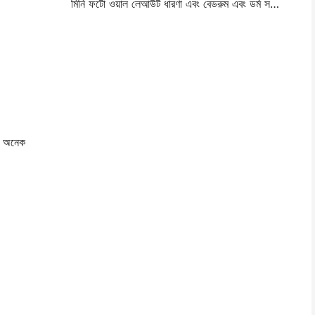
মিনি ফটো ওয়াল লেআউট ধারণা এবং বেডরুম এবং ডর্ম সজ্জা জন্য টিপস
্য অনেক