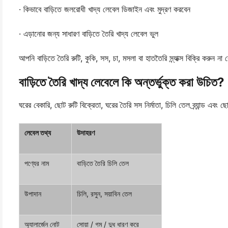
· কিভাবে বাড়িতে জলরোধী খাদ্য লেবেল ডিজাইন এবং মুদ্রণ করবেন
· এড়ানোর জন্য সাধারণ বাড়িতে তৈরি খাদ্য লেবেল ভুল
আপনি বাড়িতে তৈরি রুটি, কুকি, সস, চা, মসলা বা হাততৈরি স্ন্যাক্স বিক্রি করুন 
বাড়িতে তৈরি খাদ্য লেবেলে কি অন্তর্ভুক্ত করা উচিত?
ঘরের বেকারি, ছোট রুটি বিক্রেতা, ঘরের তৈরি সস নির্মাতা, চিলি তেল ব্র্যান্ড এব
লেবেল তথ্য
উদাহরণ
পণ্যের নাম
বাড়িতে তৈরি চিলি তেল
উপাদান
চিলি, রসুন, সয়াবিন তেল
অ্যালার্জেন নোট
সোয়া / গম / দুধ ধারণ করে