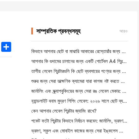
সাম্প্রতিক প্রবন্ধসমূহ
আরও
k
edIn
Twitter
Share
কিভাবে আপনার ছোট বা মাঝারি আকারের রেস্তোরাঁর জন্য সঠিক রেস্তোরাঁর সফটওয়্যার বেছে নিন
আপনার কি গুদামের চালানের জন্য একটি পোর্টেবল A4 প্রিন্টার প্রয়োজন? আসলে কি কাজ করে
তাপীয় লেবেল প্রিন্টারগুলি কি ছোট ব্যবসায়ের পণ্যের জন্য জলরোধী লেবেল তৈরি করতে পারে?
শুরুর জন্য সেরা তাত্ক্ষণিক ক্যামেরা যারা কাগজ নষ্ট করতে চায় না
জার্নালিং এবং স্ক্র্যাপবুকিংয়ের জন্য সেরা রঙ লেবেল মেকার: প্রতিটি পৃষ্ঠায় আরও রঙ যোগ করুন
হ্যান্ডলাইট বনাম মুদ্রণ শিপিং লেবেল: ২০২৬ সালে ছোট ব্যবসার জন্য টিপস
কেন আপনার লেবেল প্রিন্টার জ্যামিং রাখে?
পকেট ফটো প্রিন্টার কিভাবে নির্বাচন করবেন: জার্নালিং, ভ্রমণ এবং আইফোন ব্যবহারকারীদের জন্য একটি সম্পূর্ণ গাই
ভ্রমণ, স্কুল এবং মোবাইল কাজের জন্য সেরা ইঙ্কলেস পোর্টেবল প্রিন্টারঃ হানিন এমটি ৬২০ প্রো পর্যালোচনা