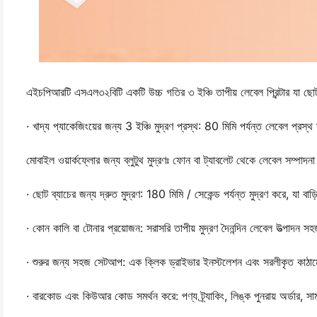
এইচপিআরটি এসএল৩২বিটি একটি উচ্চ গতির ৩ ইঞ্চি তাপীয় লেবেল প্রিন্টার যা ছোট
· খাদ্য প্যাকেজিংয়ের জন্য 3 ইঞ্চি মুদ্রণ প্রস্থ: 80 মিমি পর্যন্ত লেবেল প্রস্
মোবাইল ওয়ার্কফ্লোর জন্য ব্লুটুথ মুদ্রণঃ ফোন বা ট্যাবলেট থেকে লেবেল সম্পাদনা 
· ছোট ব্যাচের জন্য দ্রুত মুদ্রণ: 180 মিমি / সেকেন্ড পর্যন্ত মুদ্রণ করে, যা বাড
· কোন কালি বা টোনার প্রয়োজন: সরাসরি তাপীয় মুদ্রণ দৈনন্দিন লেবেল উত্পাদন 
· শুরুর জন্য সহজ সেটআপ: এক ক্লিক ড্রাইভার ইনস্টলেশন এবং সরলীকৃত কাঠ
· বারকোড এবং কিউআর কোড সমর্থন করে: পণ্য ট্র্যাকিং, লিঙ্ক পুনরায় অর্ডার, সামা