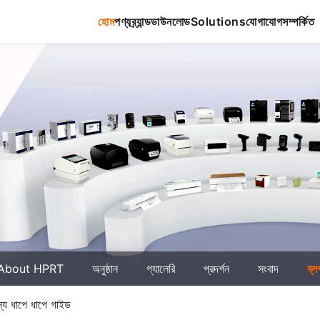
হোম
পণ্য
ব্র্যান্ড
ডাউনলোড
Solutions
যোগাযোগ
সম্পর্কিত
About HPRT
অনুষ্ঠান
গ্যালেরি
প্রদর্শন
সংবাদ
ব্ল
জন্য ধাপে ধাপে গাইড