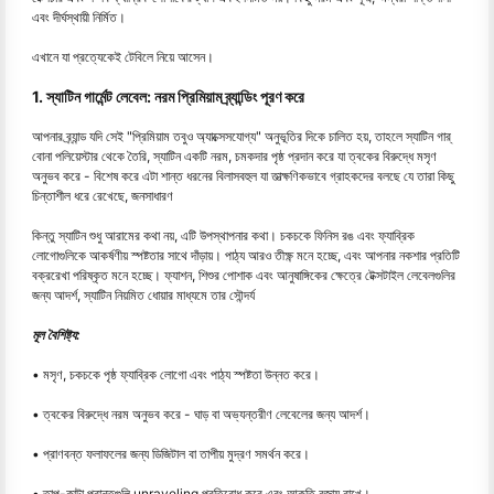
এবং দীর্ঘস্থায়ী নির্মিত।
এখানে যা প্রত্যেকেই টেবিলে নিয়ে আসেন।
1. স্যাটিন গার্মেন্ট লেবেল: নরম প্রিমিয়াম ব্র্যান্ডিং পূরণ করে
আপনার ব্র্যান্ড যদি সেই "প্রিমিয়াম তবুও অ্যাক্সেসযোগ্য" অনুভূতির দিকে চালিত হয়, তাহলে স্যাটিন গার্
বোনা পলিয়েস্টার থেকে তৈরি, স্যাটিন একটি নরম, চমকদার পৃষ্ঠ প্রদান করে যা ত্বকের বিরুদ্ধে মসৃণ
অনুভব করে - বিশেষ করে এটা শান্ত ধরনের বিলাসবহুল যা তাত্ক্ষণিকভাবে গ্রাহকদের বলছে যে তারা কিছু
চিন্তাশীল ধরে রেখেছে, জনসাধারণ
কিন্তু স্যাটিন শুধু আরামের কথা নয়, এটি উপস্থাপনার কথা। চকচকে ফিনিস রঙ এবং ফ্যাব্রিক
লোগোগুলিকে আকর্ষণীয় স্পষ্টতার সাথে দাঁড়ায়। পাঠ্য আরও তীক্ষ্ণ মনে হচ্ছে, এবং আপনার নকশার প্রতিটি
বক্ররেখা পরিষ্কৃত মনে হচ্ছে। ফ্যাশন, শিশুর পোশাক এবং আনুষাঙ্গিকের ক্ষেত্রে টেক্সটাইল লেবেলগুলির
জন্য আদর্শ, স্যাটিন নিয়মিত ধোয়ার মাধ্যমে তার সৌন্দর্য
মূল বৈশিষ্ট্য:
• মসৃণ, চকচকে পৃষ্ঠ ফ্যাব্রিক লোগো এবং পাঠ্য স্পষ্টতা উন্নত করে।
• ত্বকের বিরুদ্ধে নরম অনুভব করে - ঘাড় বা অভ্যন্তরীণ লেবেলের জন্য আদর্শ।
• প্রাণবন্ত ফলাফলের জন্য ডিজিটাল বা তাপীয় মুদ্রণ সমর্থন করে।
• তাপ-কাটা প্রান্তগুলি unraveling প্রতিরোধ করে এবং আকৃতি বজায় রাখে।