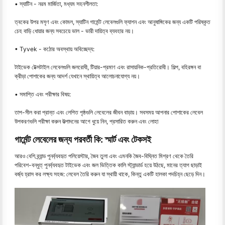
• স্যাটিন - নরম মার্জিতা, মধ্যম সহনশীলতা:
ত্বকের উপর মসৃণ এবং কোমল, স্যাটিন গার্মেন্ট লেবেলগুলি ফ্যাশন এবং আনুষাঙ্গিকের জন্য একটি পরিষ্কৃত
চেহ বাড়ি ধোয়ার জন্য সবচেয়ে ভাল - ভারী দায়িত্ব ব্যবহার নয়।
• Tyvek - কঠোর অবস্থায় অবিচ্ছেদ্য:
টাইভেক টেক্সটাইল লেবেলগুলি জলরোধী, টিয়ার-প্রমাণ এবং রাসায়নিক-প্রতিরোধী। শিল্প, বহিরঙ্গন বা
ক্রীড়া পোশাকের জন্য আদর্শ যেখানে স্থায়িত্ব আলোচনাযোগ্য নয়।
• সমাপ্তি এবং পরীক্ষার বিষয়:
তাপ-সীল করা প্রান্ত এবং লেপিত পৃষ্ঠগুলি লেবেলের জীবন বাড়ায়। সবসময় আপনার পোশাকের লেবেল
উপকরণগুলি পরীক্ষা করুন উত্পাদনের আগে ধুয়ে নিন, প্রসারিত করুন এবং লোহা
গার্মেন্ট লেবেলের জন্য পরবর্তী কি: স্মার্ট এবং টেকসই
আরও বেশি ব্র্যান্ড পুনর্ব্যবহৃত পলিয়েস্টার, জৈব তুলা এবং এমনকি জৈব-বিঘ্নিত মিশ্রণ থেকে তৈরি
পরিবেশ-বন্ধুত্ পুনর্ব্যবহৃত টাইভেক এবং জল ভিত্তিক কালি স্ট্যান্ডার্ড হয়ে উঠছে, মানের ত্যাগ ছাড়াই
বর্জ্য হ্রাস কর লক্ষ্য সহজ: লেবেল তৈরি করুন যা স্থায়ী থাকে, কিন্তু একটি হালকা পদচিহ্ন ছেড়ে দিন।