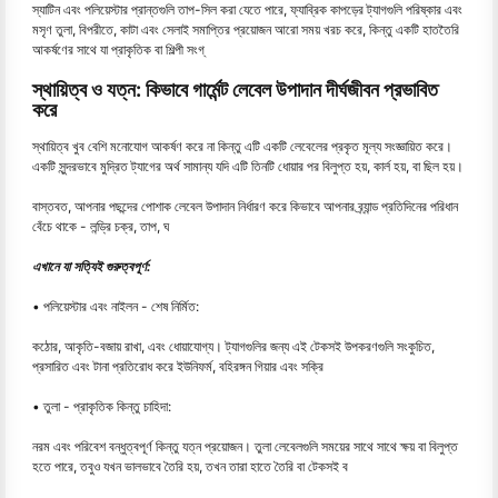
স্যাটিন এবং পলিয়েস্টার প্রান্তগুলি তাপ-সিল করা যেতে পারে, ফ্যাব্রিক কাপড়ের ট্যাগগুলি পরিষ্কার এবং
মসৃণ তুলা, বিপরীতে, কাটা এবং সেলাই সমাপ্তির প্রয়োজন আরো সময় খরচ করে, কিন্তু একটি হাততৈরি
আকর্ষণের সাথে যা প্রাকৃতিক বা শিল্পী সংগ্
স্থায়িত্ব ও যত্ন: কিভাবে গার্মেন্ট লেবেল উপাদান দীর্ঘজীবন প্রভাবিত
করে
স্থায়িত্ব খুব বেশি মনোযোগ আকর্ষণ করে না কিন্তু এটি একটি লেবেলের প্রকৃত মূল্য সংজ্ঞায়িত করে।
একটি সুন্দরভাবে মুদ্রিত ট্যাগের অর্থ সামান্য যদি এটি তিনটি ধোয়ার পর বিলুপ্ত হয়, কার্ল হয়, বা ছিল হয়।
বাস্তবত, আপনার পছন্দের পোশাক লেবেল উপাদান নির্ধারণ করে কিভাবে আপনার ব্র্যান্ড প্রতিদিনের পরিধান
বেঁচে থাকে - লন্ড্রি চক্র, তাপ, ঘ
এখানে যা সত্যিই গুরুত্বপূর্ণ:
• পলিয়েস্টার এবং নাইলন - শেষ নির্মিত:
কঠোর, আকৃতি-বজায় রাখা, এবং ধোয়াযোগ্য। ট্যাগগুলির জন্য এই টেকসই উপকরণগুলি সংকুচিত,
প্রসারিত এবং টানা প্রতিরোধ করে ইউনিফর্ম, বহিরঙ্গন গিয়ার এবং সক্রি
• তুলা - প্রাকৃতিক কিন্তু চাহিদা:
নরম এবং পরিবেশ বন্ধুত্বপূর্ণ কিন্তু যত্ন প্রয়োজন। তুলা লেবেলগুলি সময়ের সাথে সাথে ক্ষয় বা বিলুপ্ত
হতে পারে, তবুও যখন ভালভাবে তৈরি হয়, তখন তারা হাতে তৈরি বা টেকসই ব