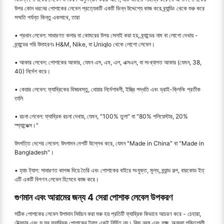
উপর কোন ধরনের পোশাকের লেবেল প্রত্যেকটি একটি ভিন্ন উদ্দেশ্যে কাজ করে ব্র্যান্ডিং থেকে শুরু করে
সম্মতি পর্যন্ত কিন্তু একসাথে, তারা
• প্রধান লেবেল: সাধারণত কলার বা কোমরের উপর সেলাই করা হয়, ব্র্যান্ডের নাম বা লোগো দেখায় -
ব্র্যান্ডের পরি উদাহরণঃ H&M, Nike, বা Uniqlo থেকে লোগো লেবেল।
• আকার লেবেল: পোশাকের আকার, যেমন এস, এম, এল, এক্সএল, বা সংখ্যাগত আকার (যেমন, 38,
40) নির্দেশ করে।
• কেয়ার লেবেল: ফ্যাব্রিকের বিষয়বস্তু, ধোয়ার নির্দেশাবলী, ইস্ত্রি পদ্ধতি এবং ড্রাই-ক্লিনিং প্রতীক
তালি
• রচনা লেবেল: ফ্যাব্রিক রচনা দেখায়, যেমন, "100% তুলা" বা "80% পলিয়েস্টার, 20%
স্প্যান্ডেক্স।"
উৎপত্তি দেশের লেবেল: উৎপাদন দেশটি উল্লেখ করে, যেমন "Made in China" বা "Made in
Bangladesh"।
• হ্যাং ট্যাগ: সাধারণত কাগজ দিয়ে তৈরি এবং পোশাকের বাইরে সংযুক্ত, মূল্য, ব্র্যান্ড গল্প, বারকোড ইত্
এটি একটি বিপণন লেবেল হিসেবে কাজ করে।
গুণমান এবং আরামের জন্য 4 সেরা পোশাক লেবেল উপকরণ
সঠিক পোশাকের লেবেল উপাদান নির্বাচন করা শুরু হয় প্রতিটি ফ্যাব্রিক কিভাবে আচরণ করে - চেহারা,
টেক্সচার এবং স সব ফ্যাব্রিক পোশাকের ট্যাগ একই নির্মিত নয়। কিছু নরম এবং সূক্ষ্ম, অন্যরা শক্তিশালী