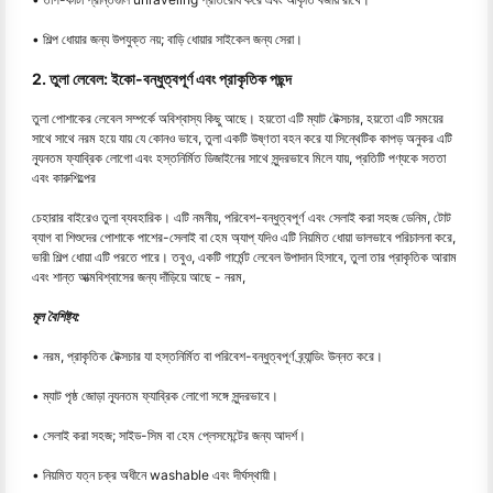
• শিল্প ধোয়ার জন্য উপযুক্ত নয়; বাড়ি ধোয়ার সাইকেল জন্য সেরা।
2. তুলা লেবেল: ইকো-বন্ধুত্বপূর্ণ এবং প্রাকৃতিক পছন্দ
তুলা পোশাকের লেবেল সম্পর্কে অবিশ্বাস্য কিছু আছে। হয়তো এটি ম্যাট টেক্সচার, হয়তো এটি সময়ের
সাথে সাথে নরম হয়ে যায় যে কোনও ভাবে, তুলা একটি উষ্ণতা বহন করে যা সিন্থেটিক কাপড় অনুকর এটি
ন্যূনতম ফ্যাব্রিক লোগো এবং হস্তনির্মিত ডিজাইনের সাথে সুন্দরভাবে মিলে যায়, প্রতিটি পণ্যকে সততা
এবং কারুশিল্পের
চেহারার বাইরেও তুলা ব্যবহারিক। এটি নমনীয়, পরিবেশ-বন্ধুত্বপূর্ণ এবং সেলাই করা সহজ ডেনিম, টোট
ব্যাগ বা শিশুদের পোশাকে পাশের-সেলাই বা হেম অ্যাপ্ যদিও এটি নিয়মিত ধোয়া ভালভাবে পরিচালনা করে,
ভারী শিল্প ধোয়া এটি পরতে পারে। তবুও, একটি গার্মেন্ট লেবেল উপাদান হিসাবে, তুলা তার প্রাকৃতিক আরাম
এবং শান্ত আত্মবিশ্বাসের জন্য দাঁড়িয়ে আছে - নরম,
মূল বৈশিষ্ট্য:
• নরম, প্রাকৃতিক টেক্সচার যা হস্তনির্মিত বা পরিবেশ-বন্ধুত্বপূর্ণ ব্র্যান্ডিং উন্নত করে।
• ম্যাট পৃষ্ঠ জোড়া ন্যূনতম ফ্যাব্রিক লোগো সঙ্গে সুন্দরভাবে।
• সেলাই করা সহজ; সাইড-সিম বা হেম প্লেসমেন্টের জন্য আদর্শ।
• নিয়মিত যত্ন চক্র অধীনে washable এবং দীর্ঘস্থায়ী।