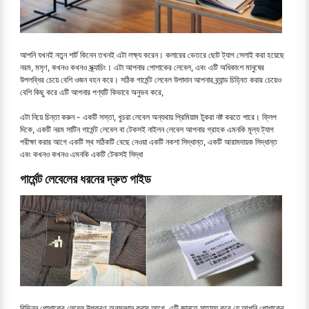
আপনি যখনই নতুন শার্ট কিনেন তখনই এটা লক্ষ্য করেন। কলারের ভেতরে ছোট ট্যাগ সেলাই করা হয়েছে
নরম, মসৃণ, কখনও কখনও স্ক্র্যাচিং। এটা আপনার পোশাকের লেবেল, এবং এটি অধিকাংশ মানুষের
উপলব্ধির চেয়ে বেশি ওজন বহন করে। সঠিক গার্মেন্ট লেবেল উপাদান আপনার ব্র্যান্ড চিহ্নিত করার চেয়েও
বেশি কিছু করে এটি আপনার পণ্যটি কিভাবে অনুভব করে,
এটা নিয়ে চিন্তা করুন - একটি সস্তা, খুচরা লেবেল অন্যথায় প্রিমিয়াম টুকরা নষ্ট করতে পারে। ফ্লিপ
দিকে, একটি নরম সাটিন গার্মেন্ট লেবেল বা টেকসই নাইলন লেবেল আপনার গ্রাহক এমনকি মূল্য ট্যাগ
পরীক্ষা করার আগে একটি স্থ সঠিকটি বেছে নেওয়া একটি নকশা সিদ্ধান্ত, একটি আরামদায়ক সিদ্ধান্ত
এবং কখনও কখনও এমনকি একটি টেকসই সিদ্ধা
গার্মেন্ট লেবেলের ধরনের দ্রুত গাইড
বিভিন্ন পোশাকের লেবেল উপকরণ অনুসন্ধান করার আগে, এটি জানতে সাহায্য করে যে আপনি পোশাকের