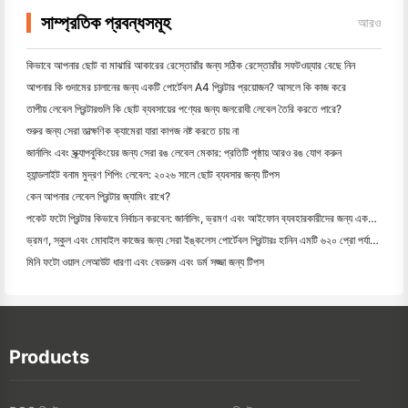
সাম্প্রতিক প্রবন্ধসমূহ
আরও
কিভাবে আপনার ছোট বা মাঝারি আকারের রেস্তোরাঁর জন্য সঠিক রেস্তোরাঁর সফটওয়্যার বেছে নিন
আপনার কি গুদামের চালানের জন্য একটি পোর্টেবল A4 প্রিন্টার প্রয়োজন? আসলে কি কাজ করে
তাপীয় লেবেল প্রিন্টারগুলি কি ছোট ব্যবসায়ের পণ্যের জন্য জলরোধী লেবেল তৈরি করতে পারে?
শুরুর জন্য সেরা তাত্ক্ষণিক ক্যামেরা যারা কাগজ নষ্ট করতে চায় না
জার্নালিং এবং স্ক্র্যাপবুকিংয়ের জন্য সেরা রঙ লেবেল মেকার: প্রতিটি পৃষ্ঠায় আরও রঙ যোগ করুন
হ্যান্ডলাইট বনাম মুদ্রণ শিপিং লেবেল: ২০২৬ সালে ছোট ব্যবসার জন্য টিপস
কেন আপনার লেবেল প্রিন্টার জ্যামিং রাখে?
পকেট ফটো প্রিন্টার কিভাবে নির্বাচন করবেন: জার্নালিং, ভ্রমণ এবং আইফোন ব্যবহারকারীদের জন্য একটি সম্পূর্ণ গাই
ভ্রমণ, স্কুল এবং মোবাইল কাজের জন্য সেরা ইঙ্কলেস পোর্টেবল প্রিন্টারঃ হানিন এমটি ৬২০ প্রো পর্যালোচনা
মিনি ফটো ওয়াল লেআউট ধারণা এবং বেডরুম এবং ডর্ম সজ্জা জন্য টিপস
Products