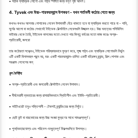
• সঠিক ফ্যাব্রিক লোগো এবং পাঠ্য স্পষ্টতা জন্য মসৃণ পৃষ্ঠ আদর্শ।
4. Tyvek এবং উচ্চ-পারফরম্যান্স উপকরণ - যখন শর্তাবলী কঠোর পেতে জন্য
কখনও কখনও আপনার পোশাকের লেবেল উপাদানটি বেঁচে থাকতে হবে যা ফ্যাব্রিক করতে পারে না - পানি,
সূর্যের আলো বা কঠোর সেখানেই টাইভেক টেক্সটাইল লেবেলগুলি উজ্জ্বল হয়। উচ্চ ঘনত্বের পলিথিলিন
ফাইবার থেকে তৈরি, টাইভেক কাগজের মতো দেখতে পায় কিন্তু বর্মরের মতো কাজ করেঃ অশ্রু-
প্রতিরোধী, জলরো
তার কঠোরতা সত্ত্বেও, টাইভেক পরিষ্কারভাবে মুদ্রণ করে, সূক্ষ্ম পাঠ্য এবং ফ্যাব্রিক লোগোগুলি নির্ভুল
এটি একটি বিলাসবহুল পছন্দ নয়, বরং একটি পারফরম্যান্স-চালিত একটি বহিরঙ্গন ব্র্যান্ড, শিল্প পোশাক এবং
সরঞ্জাম লেবেলের জন্
মূল বৈশিষ্ট্য:
• অশ্রু-প্রতিরোধী এবং জলরোধী টেক্সটাইল লেবেল উপাদান।
• দীর্ঘমেয়াদী ব্যবহারের জন্য রাসায়নিকভাবে স্থিতিশীল এবং ইউভি-প্রতিরোধী।
• লাইটওয়েট তবুও শক্তিশালী - টেকসই ব্র্যান্ডিংয়ের জন্য নিখুঁত।
• ছোট ফন্ট বা বারকোডের জন্য উচ্চ সংজ্ঞা মুদ্রণের সাথে সামঞ্জস্যপূর্ণ।
• পুনর্ব্যবহারযোগ্য এবং পরিবেশ-বন্ধুত্বপূর্ণ বিকল্পগুলিতে উপলব্ধ।