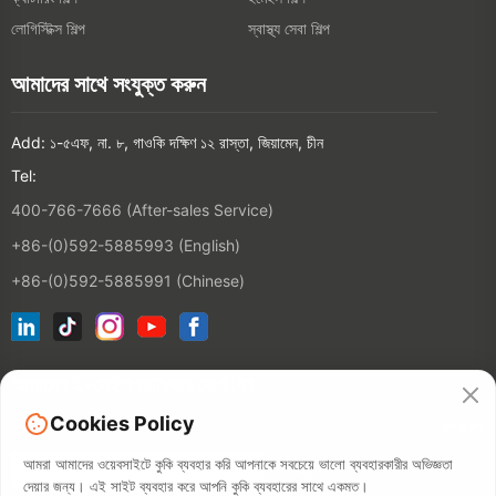
লোগিস্টিক্স শিল্প
স্বাস্থ্য সেবা শিল্প
আমাদের সাথে সংযুক্ত করুন
Add: ১-৫এফ, না. ৮, গাওকি দক্ষিণ ১২ রাস্তা, জিয়ামেন, চীন
Tel:
400-766-7666 (After-sales Service)
+86-(0)592-5885993 (English)
+86-(0)592-5885991 (Chinese)
আমাদের ই-মেইল তালিকায় যোগ দিন
Cookies Policy
যোগাযোগ
আমরা আমাদের ওয়েবসাইটে কুকি ব্যবহার করি আপনাকে সবচেয়ে ভালো ব্যবহারকারীর অভিজ্ঞতা
দেয়ার জন্য। এই সাইট ব্যবহার করে আপনি কুকি ব্যবহারের সাথে একমত।