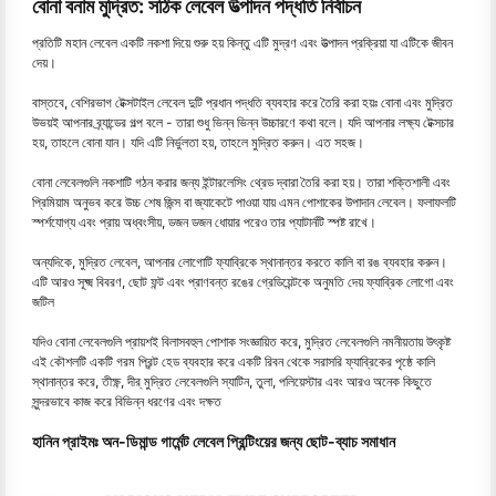
বোনা বনাম মুদ্রিত: সঠিক লেবেল উত্পাদন পদ্ধতি নির্বাচন
প্রতিটি মহান লেবেল একটি নকশা দিয়ে শুরু হয় কিন্তু এটি মুদ্রণ এবং উত্পাদন প্রক্রিয়া যা এটিকে জীবন
দেয়।
বাস্তবে, বেশিরভাগ টেক্সটাইল লেবেল দুটি প্রধান পদ্ধতি ব্যবহার করে তৈরি করা হয়ঃ বোনা এবং মুদ্রিত
উভয়ই আপনার ব্র্যান্ডের গল্প বলে - তারা শুধু ভিন্ন ভিন্ন উচ্চারণে কথা বলে। যদি আপনার লক্ষ্য টেক্সচার
হয়, তাহলে বোনা যান। যদি এটি নির্ভুলতা হয়, তাহলে মুদ্রিত করুন। এত সহজ।
বোনা লেবেলগুলি নকশাটি গঠন করার জন্য ইন্টারলেসিং থ্রেড দ্বারা তৈরি করা হয়। তারা শক্তিশালী এবং
প্রিমিয়াম অনুভব করে উচ্চ শেষ জিন্স বা জ্যাকেটে পাওয়া যায় এমন পোশাকের উপাদান লেবেল। ফলাফলটি
স্পর্শযোগ্য এবং প্রায় অধ্বংসীয়, ডজন ডজন ধোয়ার পরেও তার প্যাটার্নটি স্পষ্ট রাখে।
অন্যদিকে, মুদ্রিত লেবেল, আপনার লোগোটি ফ্যাব্রিকে স্থানান্তর করতে কালি বা রঙ ব্যবহার করুন।
এটি আরও সূক্ষ্ম বিবরণ, ছোট ফন্ট এবং প্রাণবন্ত রঙের গ্রেডিয়েন্টকে অনুমতি দেয় ফ্যাব্রিক লোগো এবং
জটিল
যদিও বোনা লেবেলগুলি প্রায়শই বিলাসবহুল পোশাক সংজ্ঞায়িত করে, মুদ্রিত লেবেলগুলি নমনীয়তায় উৎকৃষ্ট
এই কৌশলটি একটি গরম প্রিন্ট হেড ব্যবহার করে একটি রিবন থেকে সরাসরি ফ্যাব্রিকের পৃষ্ঠে কালি
স্থানান্তর করে, তীক্ষ্ণ, দীর্ মুদ্রিত লেবেলগুলি স্যাটিন, তুলা, পলিয়েস্টার এবং আরও অনেক কিছুতে
সুন্দরভাবে কাজ করে বিভিন্ন ধরণের এবং দক্ষত
হানিন প্রাইমঃ অন-ডিমান্ড গার্মেন্ট লেবেল প্রিন্টিংয়ের জন্য ছোট-ব্যাচ সমাধান