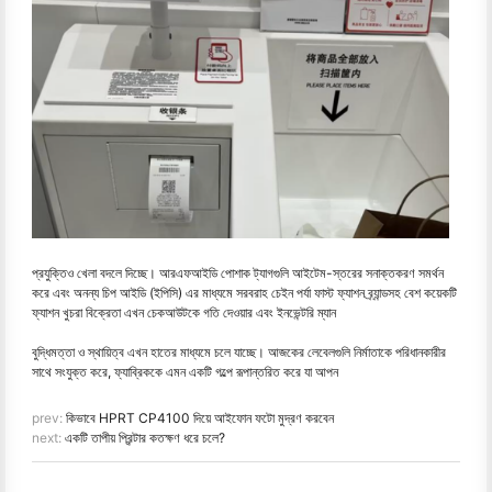
প্রযুক্তিও খেলা বদলে দিচ্ছে। আরএফআইডি পোশাক ট্যাগগুলি আইটেম-স্তরের সনাক্তকরণ সমর্থন
করে এবং অনন্য চিপ আইডি (ইপিসি) এর মাধ্যমে সরবরাহ চেইন পর্যা ফাস্ট ফ্যাশন ব্র্যান্ডসহ বেশ কয়েকটি
ফ্যাশন খুচরা বিক্রেতা এখন চেকআউটকে গতি দেওয়ার এবং ইনভেন্টরি ম্যান
বুদ্ধিমত্তা ও স্থায়িত্ব এখন হাতের মাধ্যমে চলে যাচ্ছে। আজকের লেবেলগুলি নির্মাতাকে পরিধানকারীর
সাথে সংযুক্ত করে, ফ্যাব্রিককে এমন একটি গল্পে রূপান্তরিত করে যা আপন
prev:
কিভাবে HPRT CP4100 দিয়ে আইফোন ফটো মুদ্রণ করবেন
next:
একটি তাপীয় প্রিন্টার কতক্ষণ ধরে চলে?