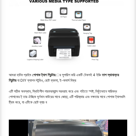
আমরা হানিন প্রাইম
পোশাক ট্যাগ প্রিন্টার
ের সুপারিশ করি একটি টেকসই 4 ইঞ্চি
তাপ স্থানান্তর
প্রিন্টার
যা DIY ফ্যাশন স্টুডিও, ছোট ব্যবসা, ই-কমার্স বিক্র
এটি সঠিক অবস্থান, স্থিতিশীল পারফরম্যান্স সরবরাহ করে এবং গতিতে স্পষ্ট, নিখুঁতভাবে সারিবদ্ধ
পোশাকের ট্ তার ঐচ্ছিক ঘূর্ণমান কাটরের সাথে জোড়া, এটি পরিষ্কার এবং দক্ষতার সাথে পোশাক ট্যাগগুলি
ট্রিম করে, যা এটিকে ছোট ব্যাচ ব