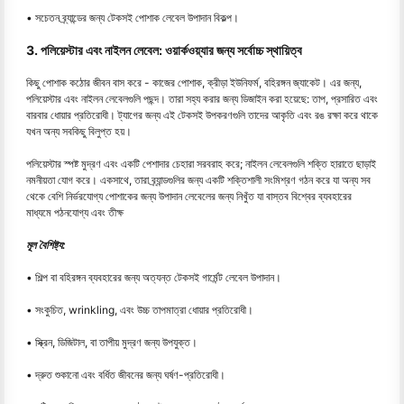
• সচেতন ব্র্যান্ডের জন্য টেকসই পোশাক লেবেল উপাদান বিকল্প।
3. পলিয়েস্টার এবং নাইলন লেবেল: ওয়ার্কওয়্যার জন্য সর্বোচ্চ স্থায়িত্ব
কিছু পোশাক কঠোর জীবন বাস করে - কাজের পোশাক, ক্রীড়া ইউনিফর্ম, বহিরঙ্গন জ্যাকেট। এর জন্য,
পলিয়েস্টার এবং নাইলন লেবেলগুলি পছন্দ। তারা সহ্য করার জন্য ডিজাইন করা হয়েছে: তাপ, প্রসারিত এবং
বারবার ধোয়ার প্রতিরোধী। ট্যাগের জন্য এই টেকসই উপকরণগুলি তাদের আকৃতি এবং রঙ রক্ষা করে থাকে
যখন অন্য সবকিছু বিলুপ্ত হয়।
পলিয়েস্টার স্পষ্ট মুদ্রণ এবং একটি পেশাদার চেহারা সরবরাহ করে; নাইলন লেবেলগুলি শক্তি হারাতে ছাড়াই
নমনীয়তা যোগ করে। একসাথে, তারা ব্র্যান্ডগুলির জন্য একটি শক্তিশালী সংমিশ্রণ গঠন করে যা অন্য সব
থেকে বেশি নির্ভরযোগ্য পোশাকের জন্য উপাদান লেবেলের জন্য নিখুঁত যা বাস্তব বিশ্বের ব্যবহারের
মাধ্যমে পঠনযোগ্য এবং তীক্ষ
মূল বৈশিষ্ট্য:
• শিল্প বা বহিরঙ্গন ব্যবহারের জন্য অত্যন্ত টেকসই গার্মেন্ট লেবেল উপাদান।
• সংকুচিত, wrinkling, এবং উচ্চ তাপমাত্রা ধোয়ার প্রতিরোধী।
• স্ক্রিন, ডিজিটাল, বা তাপীয় মুদ্রণ জন্য উপযুক্ত।
• দ্রুত শুকানো এবং বর্ধিত জীবনের জন্য ঘর্ষণ-প্রতিরোধী।