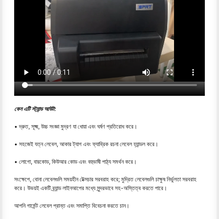
কেন এটি স্ট্যান্ড আউট:
• দ্রুত, সূক্ষ্ম, উচ্চ সংজ্ঞা মুদ্রণ যা ধোয়া এবং ঘর্ষণ প্রতিরোধ করে।
• সহজেই যত্ন লেবেল, আকার ট্যাগ এবং ফ্যাব্রিক রচনা লেবেল হ্যান্ডল করে।
• লোগো, বারকোড, কিউআর কোড এবং বহুভাষী পাঠ্য সমর্থন করে।
সংক্ষেপে, বোনা লেবেলগুলি সময়হীন টেক্সচার সরবরাহ করে; মুদ্রিত লেবেলগুলি চাক্ষুষ নির্ভুলতা সরবরাহ
করে। উভয়ই একটি ব্র্যান্ড লাইনআপের মধ্যে সুন্দরভাবে সহ-অস্তিত্ব করতে পারে।
আপনি গার্মেন্ট লেবেল প্রান্ত এবং সমাপ্তি বিবেচনা করতে চান।