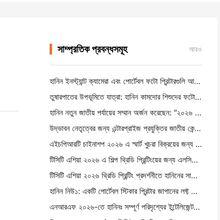
সাম্প্রতিক প্রবন্ধসমূহ
আরও
হানিন ইনস্ট্যান্ট ক্যামেরা এবং পোর্টেবল ফটো প্রিন্টারগুলি আইইএই শেনঝেন ২০২৬ তে দৃঢ় আগ্রহ আকর্
তুষারপাতের উপভূমিতে যাত্রা: হানিন কামদোর শিশুদের ফটোগ্রাফি শিক্ষা প্রোগ্রাম আনেছেন
হানিন নতুন জাতীয় পর্যায়ের সম্মান অর্জন করেছেন: "২০২৬ মেড ইন চাইনা · ভোক্তাদের দ্বারা বিশ্বস্ত ব্র্যান্ড"
উদ্ভাবন নেতৃত্বের জন্য এন্টারপ্রাইজ প্রযুক্তির জাতীয় কেন্দ্র হিসাবে স্বীকৃত
এইচপিআরটি চাইনাশপ ২০২৬ এ স্মার্ট খুচরা বিক্রয়ের জন্য এআই-চালিত এনইএক্স সিরিজ প্রদর্শন করে
টিসিটি এশিয়া ২০২৬ এ শিল্প থ্রিডি প্রিন্টিংয়ের জন্য এলসিডি-এল ২৯৮ এবং এসজেএফ উদ্ভাবন উন্মোচন
টিসিটি এশিয়া ২০২৬ থ্রিডি প্রিন্টিং প্রদর্শনীতে হানিনের সাথে যোগদান করুন
হানিন নিউ১: একটি পোর্টেবল স্টিকার প্রিন্টার জাপানের লফ্ট স্টোরে তার পথ তৈরি করেছে
এনআরএফ ২০২৬-তে হানিনঃ সম্পূর্ণ পরিদৃশ্যের ইন্টেলিজেন্ট প্রিন্টিং সমাধানের সাথে খুচরা বিক্