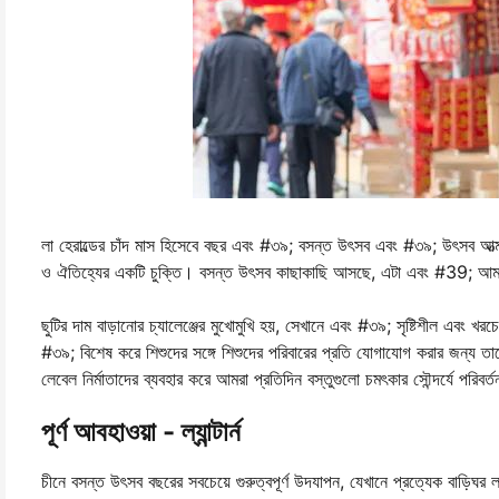
লা হেরাল্ডের চাঁদ মাস হিসেবে বছর এবং #৩৯; বসন্ত উৎসব এবং #৩৯; উৎসব আত্মা
ও ঐতিহ্যের একটি চুক্তি। বসন্ত উৎসব কাছাকাছি আসছে, এটা এবং #39; আমাদ
ছুটির দাম বাড়ানোর চ্যালেঞ্জের মুখোমুখি হয়, সেখানে এবং #৩৯; সৃষ্টিশীল এবং 
#৩৯; বিশেষ করে শিশুদের সঙ্গে শিশুদের পরিবারের প্রতি যোগাযোগ করার জন্য তা
লেবেল নির্মাতাদের ব্যবহার করে আমরা প্রতিদিন বস্তুগুলো চমৎকার সৌন্দর্যে পরিবর
পূর্ণ আবহাওয়া - ল্যান্টার্ন
চীনে বসন্ত উৎসব বছরের সবচেয়ে গুরুত্বপূর্ণ উদযাপন, যেখানে প্রত্যেক বাড়িঘর ল