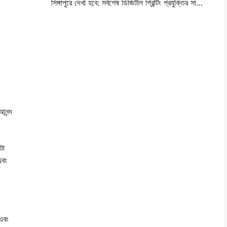
সিঙ্গাপুরে দেখা হবে: সর্বশেষ ডিজিটাল প্রিন্টিং প্রযুক্তির সাক্ষী হওয়ার জন্য আইটিএমএ এশিয়া ২০২৫ এ হা
আনন্দ
টা
এবং
 এবং