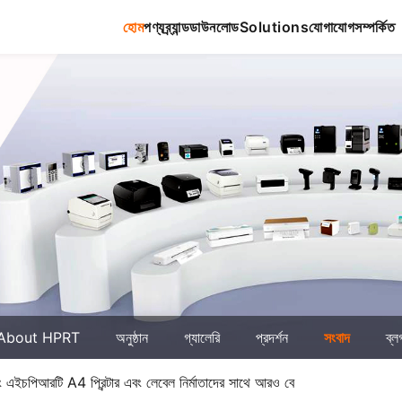
হোম
পণ্য
ব্র্যান্ড
ডাউনলোড
Solutions
যোগাযোগ
সম্পর্কিত
About HPRT
অনুষ্ঠান
গ্যালেরি
প্রদর্শন
সংবাদ
ব্ল
বং এইচপিআরটি A4 প্রিন্টার এবং লেবেল নির্মাতাদের সাথে আরও বে