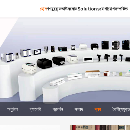
হোম
পণ্য
ব্র্যান্ড
ডাউনলোড
Solutions
যোগাযোগ
সম্পর্কিত
অনুষ্ঠান
গ্যালেরি
প্রদর্শন
সংবাদ
ব্লগ
বৈশিষ্ট্যযুক্