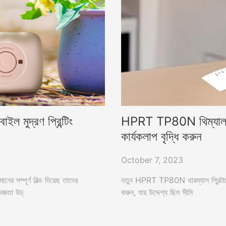
 মুদ্রণ প্রিন্টিং
HPRT TP80N থিম্যাল গ্র
কার্যকলাপ বৃদ্ধি করুন
October 7, 2023
ের সম্পূর্ণ বিল্ড দিয়েছ তাদের
নতুন HPRT TP80N থারম্যাল প্রিন্টারের 
িজ্ঞতা উচ্
করুন, যার উদ্দেশ্য ছিল সীমি