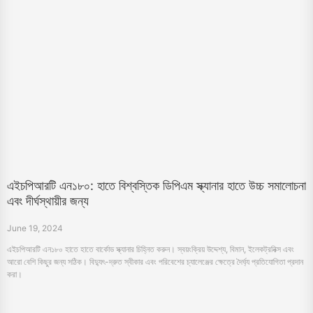
এইচপিআরটি এন১৮০: হাতে বিশ্বস্তিক ডিপিএম স্ক্যানার হাতে উচ্চ সমালোচনা
এবং দীর্ঘস্থায়ীর জন্য
June 19, 2024
এইচপিআরটি এন১৮০ হাতে হাতে বার্কোড স্ক্যানার চিহ্নিত করুন। স্বয়ংক্রিয় উদ্দেশ্য, বিমান, ইলেকট্রনিক্স এবং
আরো বেশি কিছুর জন্য সঠিক। বিদ্যুৎ-দ্রুত স্বীকার এবং পরিবেশের চ্যালেঞ্জের ক্ষেত্রে দৈর্ঘ্য প্রতিযোগিতা প্রদান
করা।