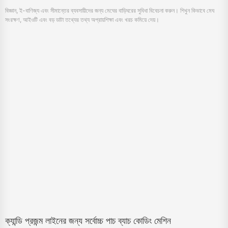
ক্যান্ডি প্রজন্ম লাইনের জন্য সর্বোচ্চ পাচ ব্যাচ কোডিং মেশিন
June 14, 2024
এইচপিআরটির খরচ-কার্যকর প্যাচ ব্যাচ কোডিং মেশিন নিশ্চিত করুন। ম্যান্ডি প্রযুক্তি লাইনের জন্য চিন্তা, আমাদের
টিটিটিও প্রিন্টাররা উচ্চ সিসেশন, জিপ্পার পাচ এবং ব্যাগের উপর বাস্তব