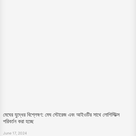
মেঘের যুদ্ধের বিশ্লেষণ: মেঘ স্টোরেজ এবং আইওটির সাথে লোগিস্টিক্স
পরিবর্তন করা হচ্ছে
June 17, 2024
বিজ্ঞান, ই-বাণিজ্য এবং সীমান্তের ব্যবসায়ীদের জন্য মেঘের বাড়িঘরের সুবিধা বিবেচনা করুন। শিখুন কিভাবে মেঘ
সংরক্ষণ, আইওটি এবং বড় ডাটা তথ্যের তথ্য অপ্রায়শিক্ষা এবং খরচ কমিয়ে দেয়।