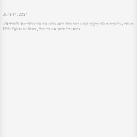
থেরমাল লেবেল প্রিন্টারে কিভাবে কাটার আর পিলের ইনস্টল করা যাবে?
June 13, 2024
আপনার HPRT থার্মাল লেবেল প্রিন্টারে কাটার এবং পীলার মডিউল ইনস্টল করতে শিখুন । বিভিন্ন বিভাগের বিভাগে
আমাদের ব্যবহারকারী বন্ধুত্ব প্রিন্টারের সাথে দক্ষতা বৃদ্ধি করুন।
«
23
24
25
26
27
28
29
30