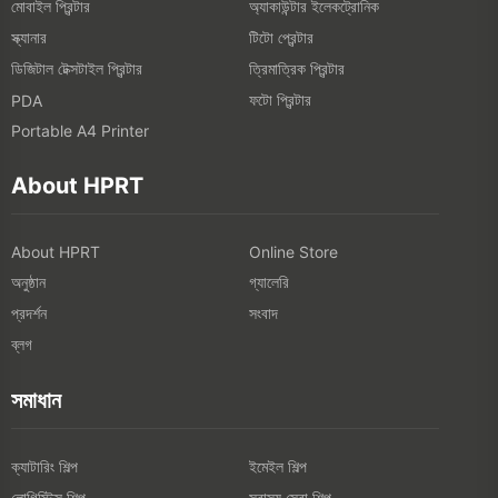
অনুষ্ঠান
গ্যালেরি
প্রদর্শন
সংবাদ
ব্লগ
সমাধান
ক্যাটারিং শিল্প
ইমেইল শিল্প
লোগিস্টিক্স শিল্প
স্বাস্থ্য সেবা শিল্প
আমাদের সাথে সংযুক্ত করুন
Add: ১-৫এফ, না. ৮, গাওকি দক্ষিণ ১২ রাস্তা, জিয়ামেন, চীন
Tel:
400-766-7666 (After-sales Service)
+86-(0)592-5885993 (English)
+86-(0)592-5885991 (Chinese)