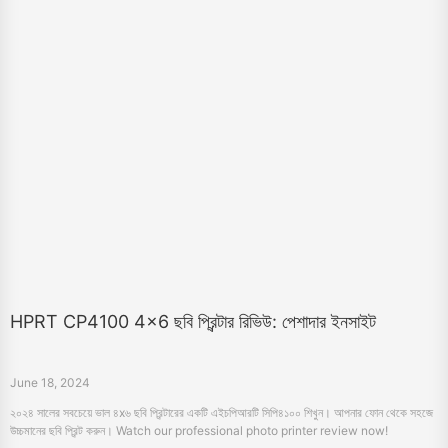
HPRT CP4100 4x6 ছবি প্রিন্টার রিভিউ: পেশাদার ইনসাইট
June 18, 2024
২০২৪ সালের সবচেয়ে ভাল ৪x৬ ছবি প্রিন্টারের একটি এইচপিআরটি সিপি৪১০০ শিখুন। আপনার ফোন থেকে সহজে
উচ্চমানের ছবি প্রিন্ট করুন। Watch our professional photo printer review now!