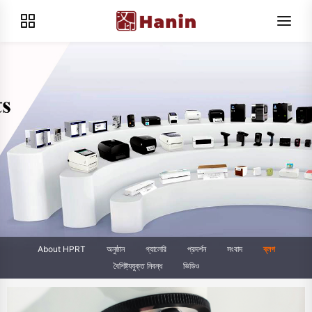
About HPRT
অনুষ্ঠান
গ্যালেরি
প্রদর্শন
সংবাদ
ব্লগ
বৈশিষ্ট্যযুক্ত নিবন্ধ
ভিডিও