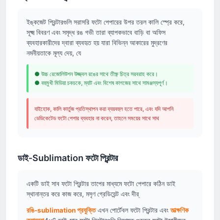
ইঙ্কজেট প্রিন্টারগুলি সরাসরি ফটো পেপারের উপর তরল কালি স্প্রে করে,
সূক্ষ্ম বিবরণ এবং সমৃদ্ধ রঙ গভী তারা ব্যাপকভাবে বাড়ি বা অফিস
ব্যবহারকারীদের দ্বারা ব্যবহৃত হয় যারা বিভিন্ন আকারের মুদ্রণের
নমনীয়তাকে মূল্য দেয়, যে
● উচ্চ রেজোলিউশন উজ্জ্বল রঙের সাথে তীক্ষ্ণ চিত্র সরবরাহ করে।
● বহুমুখী মিডিয়া চকচকে, ম্যাট এবং বিশেষ কাগজের সাথে সামঞ্জস্যপূর্ণ।
যাইহোক, কালি কার্তুজ প্রতিস্থাপন করা ব্যয়বহুল হতে পারে, এবং যদি আপনি
ডেডিকেটেড ফটো পেপার ব্যবহার না করেন, তাহলে সময়ের সাথে সাথ
ডাই-Sublimation ফটো প্রিন্টার
একটি ডাই সাব ফটো প্রিন্টার তাপের মাধ্যমে ফটো পেপারে কঠিন ডাই
স্থানান্তর করে কাজ করে, মসৃণ গ্রেডিয়েন্ট এবং দীর্
রঙি-sublimation প্রযুক্তি
এখন পোর্টেবল ফটো প্রিন্টার এবং
তাত্ক্ষণিক