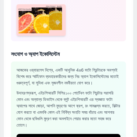
সংযোগ ও অ্যাপ ইকোসিস্টেম
আজকের ওয়্যারলেস বিশ্বে, একটি আধুনিক 4x6 ফটো প্রিন্টারকে অবশ্যই
বিশেষ করে স্মার্টফোন ব্যবহারকারীদের জন্য নির অ্যাপ ইকোসিস্টেমের মতোই
গুরুত্বপূর্ণ, যা সুবিধা এবং সৃজনশীল নমনীয়তা যোগ করে।
উদাহরণস্বরূপ, এইচপিআরটি সিপি৪১০০ পোর্টেবল ফটো প্রিন্টার সরাসরি
ফোন এবং অন্যান্য ডিভাইস থেকে ব্লুট এইচপিআরটি এর স্বজ্ঞাত ফটো
অ্যাপের সাথে জোড়া, আপনি মুদ্রণের আগে ক্রপ, রং সামঞ্জস্য করতে, ফিল্টার
যোগ করতে বা এমনকি কোল এই নির্বিঘ্ন সংহতি সময় বাঁচায় এবং আপনার
ফোন থেকে ছবিগুলি মুদ্রণ করা অনলাইনে শেয়ার করার মতো সহজ করে
তোলে।