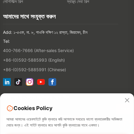
লোগিস্টিক্স শিল্প
স্বাস্থ্য সেবা শিল্প
আমাদের সাথে সংযুক্ত করুন
Add: ১-৫এফ, না. ৮, গাওকি দক্ষিণ ১২ রাস্তা, জিয়ামেন, চীন
Tel:
400-766-7666 (After-sales Service)
+86-(0)592-5885993 (English)
+86-(0)592-5885991 (Chinese)
আমাদের ই-মেইল তালিকায় যোগ দিন
Cookies Policy
যোগাযোগ
আমরা আমাদের ওয়েবসাইটে কুকি ব্যবহার করি আপনাকে সবচেয়ে ভালো ব্যবহারকারীর অভিজ্ঞতা
দেয়ার জন্য। এই সাইট ব্যবহার করে আপনি কুকি ব্যবহারের সাথে একমত।