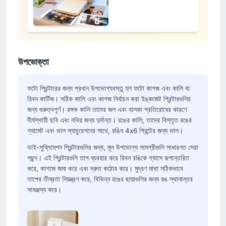
উপভোক্তা
ফটো প্রিন্টারের জন্য প্রধান উপভোগ্যবস্তু হল ফটো কাগজ এবং কালি বা
রিবন কার্টিজ। সঠিক কালি এবং কাগজ নির্বাচন করা ইঙ্কজেট প্রিন্টারগুলির
জন্য গুরুত্বপূর্ণ। রঙ্গক কালি তাদের জল এবং হালকা প্রতিরোধের কারণে
দীর্ঘস্থায়ী ছবি এবং নথির জন্য দুর্দান্ত। রঙের কালি, তাদের বিস্তৃত রঙের
গ্যামেট এবং ভাল স্যাচুরেশনের সাথে, রঙিন 4x6 প্রিন্টের জন্য ভাল।
ডাই-সুব্লিমেশন প্রিন্টারগুলির জন্য, মূল উপভোগ্য সামগ্রীগুলি সাধারণত সেরা
পছন্দ। এই প্রিন্টারগুলি তাপ ব্যবহার করে রিবন রঙিকে গ্যাসে রূপান্তরিত
করে, কাগজে জমা করে এবং দ্রুত কঠোর করে। মুদ্রণ মাথা সঠিকভাবে
তাপের তীব্রতা নিয়ন্ত্রণ করে, বিভিন্ন রঙের ছায়াগুলির জন্য রঙ স্থানান্তর
সামঞ্জস্য করে।