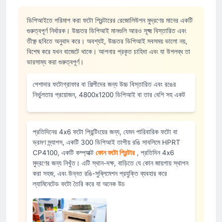
ডিপিআইতে পরিমাপ করা ফটো প্রিন্টারের রেজোলিউশন মুদ্রণের মানের একটি
গুরুত্বপূর্ণ নির্ধারক। উচ্চতর ডিপিআই মানগুলি আরও সূক্ষ্ম বিস্তারিত এবং
তীক্ষ্ণ ছবিতে অনুবাদ করে। অবশ্যই, উচ্চতর ডিপিআই সবসময় ভালো নয়,
বিশেষ করে যখন বাজেটে থাকে। আপনার প্রকৃত চাহিদা এবং যা উপলব্ধ তা
ভারসাম্য করা গুরুত্বপূর্ণ।
পেশাদার ফটোগ্রাফার বা শিল্পীদের জন্য উচ্চ বিস্তারিত এবং রঙের
নির্ভুলতার প্রয়োজন, 4800x1200 ডিপিআই বা তার বেশি সহ একট
প্রতিদিনের 4x6 ফটো প্রিন্টিংয়ের জন্য, যেমন পারিবারিক ফটো বা
ভ্রমণ স্ন্যাপস, একটি 300 ডিপিআই তাপীয় রঙি সাবলিমে HPRT
CP4100, একটি কম্প্যাক্ট
ফোন ফটো প্রিন্টার
, প্রতিদিন 4x6
মুদ্রণের জন্য নিখুঁত। এটি স্থান-দক্ষ, বাড়িতে যে কোন জায়গায় স্থাপন
করা সহজ, এবং উন্নত রঙি-সুব্লিমেশন প্রযুক্তি ব্যবহার করে
ল্যামিনেটেড ফটো তৈরি করে যা অনেক উচ