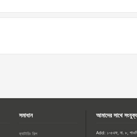
সমাধান
আমাদের সাথে সংযুক্
Add: ১-৫এফ, না. ৮, গাওকি দ
ক্যাটারিং শিল্প