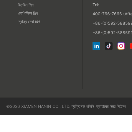
Tel:
ইমেইল শিল্প
লোগিস্টিক্স শিল্প
400-766-7666 (After
স্বাস্থ্য সেবা শিল্প
+86-(0)592-5885993
+86-(0)592-588599
©2026 XIAMEN HANIN CO., LTD.
ব্যক্তিগত পলিসি
ব্যবহারের সময়
সিটেম্প