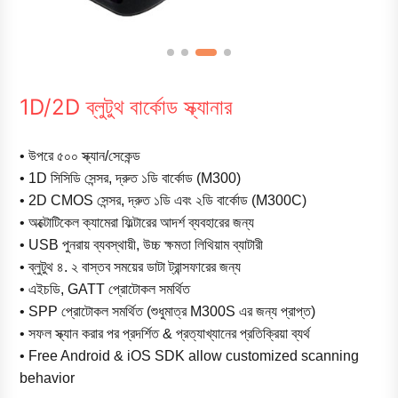
1D/2D ব্লুটুথ বার্কোড স্ক্যানার
• উপরে ৫০০ স্ক্যান/সেকেন্ড
• 1D সিসিডি সেন্সর, দ্রুত ১ডি বার্কোড (M300)
• 2D CMOS সেন্সর, দ্রুত ১ডি এবং ২ডি বার্কোড (M300C)
• অক্টোটিকেল ক্যামেরা ফিল্টারের আদর্শ ব্যবহারের জন্য
• USB পুনরায় ব্যবস্থায়ী, উচ্চ ক্ষমতা লিথিয়াম ব্যাটারী
• ব্লুটুথ ৪. ২ বাস্তব সময়ের ডাটা ট্রান্সফারের জন্য
• এইচডি, GATT প্রোটোকল সমর্থিত
• SPP প্রোটোকল সমর্থিত (শুধুমাত্র M300S এর জন্য প্রাপ্ত)
• সফল স্ক্যান করার পর প্রদর্শিত & প্রত্যাখ্যানের প্রতিক্রিয়া ব্যর্থ
• Free Android & iOS SDK allow customized scanning
behavior