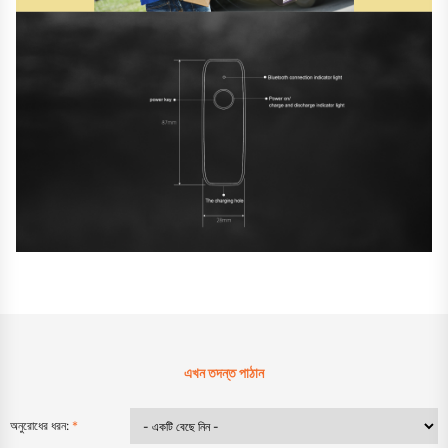
এখন তদন্ত পাঠান
অনুরোধের ধরন:
*