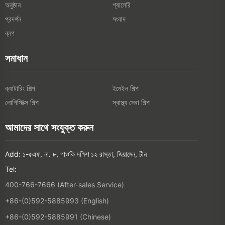
অনুষ্ঠান
গ্যালেরি
প্রদর্শন
সংবাদ
ব্লগ
সমাধান
ক্যাটারিং শিল্প
ইমেইল শিল্প
লোগিস্টিক্স শিল্প
স্বাস্থ্য সেবা শিল্প
আমাদের সাথে সংযুক্ত করুন
Add: ১-৫এফ, না. ৮, গাওকি দক্ষিণ ১২ রাস্তা, জিয়ামেন, চীন
Tel:
400-766-7666 (After-sales Service)
+86-(0)592-5885993 (English)
+86-(0)592-5885991 (Chinese)