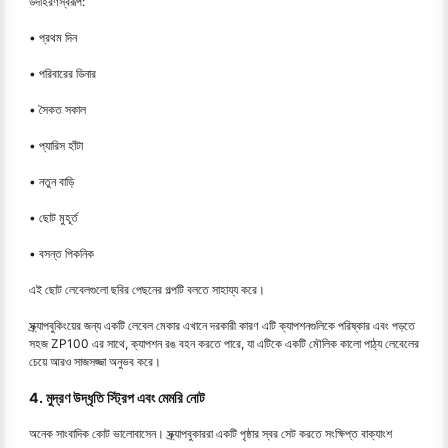
উদাহরণস্বরূপ:
• প্রথম দিন
• পরিবারের ডিনার
• সৈকত সকাল
• প্যারিস হাঁটা
• নতুন বাড়ি
• ছোট মুহূর্ত
• বসন্ত পিকনিক
এই ছোট লেবেলগুলো ছবির পেছনের গল্পটি বলতে সাহায্য করে।
স্ক্র্যাপবুকিংয়ের জন্য একটি লেবেল মেকার এখানে দরকারী কারণ এটি ক্যাপশনগুলিকে পরিষ্কার এবং পড়তে
সহজ ZP100 এর সাথে, ক্যাপশন রঙ বহন করতে পারে, যা এটিকে একটি মৌলিক কালো পাঠ্য লেবেলের
চেয়ে আরও সাজসজ্জা অনুভব করে।
4. মুদ্রণ উদ্ধৃতি স্ট্রিপ এবং মেমরি নোট
অনেক সাংবাদিক কোট ভালোবাসেন। স্ক্র্যাপবুকাররা একটি পৃষ্ঠার স্বর সেট করতে সংক্ষিপ্ত বাক্যাংশ