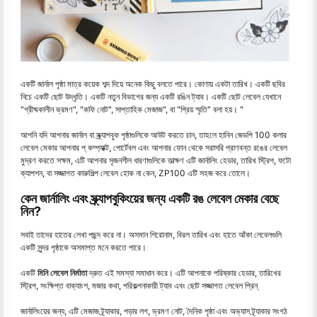
একটি জার্নাল পৃষ্ঠা মাত্র কয়েক শব্দ দিয়ে অনেক কিছু বলতে পারে। কোণায় একটা তারিখ। একটি ছবির
নিচে একটি ছোট উদ্ধৃতি। একটি নতুন বিভাগের জন্য একটি রঙিন ট্যাব। একটি ছোট লেবেল যেখানে
"গ্রীষ্মকালীন ভ্রমণ", "কফি নোট", সাপ্তাহিক মেজাজ", বা "প্রিয় স্মৃতি" বলা হয়। "
আপনি যদি আপনার জার্নাল বা স্ক্র্যাপবুক পৃষ্ঠাগুলিকে আউট করতে চান, তাহলে হানিন জেডপি 100 কলার
লেবেল মেকার আপনার প্ কম্প্যাক্ট, পোর্টেবল এবং আপনার ফোন থেকে সরাসরি প্রাণবন্ত রঙের লেবেল
মুদ্রণ করতে সক্ষম, এটি আপনার সৃজনশীল ধারণাগুলিকে তাত্ক্ষণ এটি জার্নালিং হেডার, তারিখ স্ট্রিপ, ফটো
ক্যাপশন, বা সজ্জাগত কারুশিল্প লেবেল হোক না কেন, ZP100 এটি সহজ করে তোলে।
কেন জার্নালিং এবং স্ক্র্যাপবুকিংয়ের জন্য একটি রঙ লেবেল মেকার বেছে
নিন?
সবাই তাদের হাতের লেখা পছন্দ করে না। অসমান শিরোনাম, বিরল তারিখ এবং হাতে আঁকা লেবেলগুলি
একটি সুন্দর পৃষ্ঠাকে অসমাপ্ত মনে করতে পারে।
একটি
মিনি লেবেল নির্মাতা
দ্রুত এই সমস্যা সমাধান করে। এটি আপনাকে পরিষ্কার হেডার, তারিখের
স্ট্রিপ, সংক্ষিপ্ত বাক্যাংশ, মজার কথা, পরিকল্পনাকারী ট্যাব এবং ছোট সজ্জাগত লেবেল প্রিন্
জার্নালিংয়ের জন্য, এটি মেজাজ ট্র্যাকার, পড়ার লগ, ভ্রমণ নোট, দৈনিক পৃষ্ঠা এবং অভ্যাস ট্র্যাকার সংগঠ