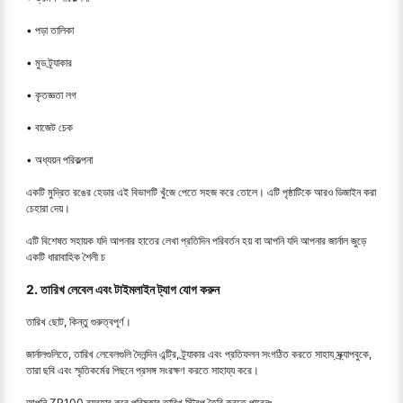
• পড়া তালিকা
• মুড ট্র্যাকার
• কৃতজ্ঞতা লগ
• বাজেট চেক
• অধ্যয়ন পরিকল্পনা
একটি মুদ্রিত রঙের হেডার এই বিভাগটি খুঁজে পেতে সহজ করে তোলে। এটি পৃষ্ঠাটিকে আরও ডিজাইন করা
চেহারা দেয়।
এটি বিশেষত সহায়ক যদি আপনার হাতের লেখা প্রতিদিন পরিবর্তন হয় বা আপনি যদি আপনার জার্নাল জুড়ে
একটি ধারাবাহিক শৈলী চ
2. তারিখ লেবেল এবং টাইমলাইন ট্যাগ যোগ করুন
তারিখ ছোট, কিন্তু গুরুত্বপূর্ণ।
জার্নালগুলিতে, তারিখ লেবেলগুলি দৈনন্দিন এন্ট্রি, ট্র্যাকার এবং প্রতিফলন সংগঠিত করতে সাহায্ স্ক্র্যাপবুকে,
তারা ছবি এবং স্মৃতিকর্মের পিছনে প্রসঙ্গ সংরক্ষণ করতে সাহায্য করে।
আপনি ZP100 ব্যবহার করে পরিষ্কার তারিখ স্ট্রিপ তৈরি করতে পারেনঃ