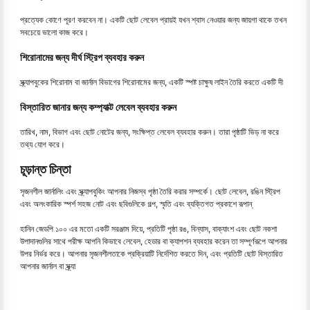
প্রত্যেক কোণে পূরণ করবেন না। একটি ছোট লেবেল প্রায়ই যখন শ্বাস নেওয়ার জন্য জায়গা থাকে তখন
সবচেয়ে ভালো কাজ করে।
শিরোনামের জন্য দীর্ঘ স্ট্রিপ ব্যবহার করুন
স্ক্র্যাপবুকের শিরোনাম বা জার্নাল বিভাগের শিরোনামের জন্য, একটি স্পষ্ট চাক্ষুষ লাইন তৈরি করতে একটি দী
বিস্তারিত জানার জন্য কম্প্যাক্ট লেবেল ব্যবহার করুন
তারিখ, নাম, বিভাগ এবং ছোট নোটের জন্য, সংক্ষিপ্ত লেবেল ব্যবহার করুন। তারা পৃষ্ঠাটি ভিড় না করে
তথ্য যোগ করে।
চূড়ান্ত চিন্তা
সৃজনশীল জার্নালিং এবং স্ক্র্যাপবুকিং আপনার নিজস্ব পৃষ্ঠা তৈরি করার সম্পর্কে। ছোট লেবেল, রঙিন স্ট্রিপ
এবং অলংকারিক স্পর্শ সহজ নোট এবং ছবিগুলিকে গল্প, স্মৃতি এবং ব্যক্তিগত প্রকাশে রূপান্
হানিন জেডপি ১০০ এর মতো একটি সরঞ্জাম দিয়ে, প্রতিটি পৃষ্ঠা রঙ, বিন্যাস, বাক্যাংশ এবং ছোট নকশা
উপাদানগুলির সাথে পরীক্ষ আপনি কিভাবে লেবেল, হেডার বা ক্যাপশন ব্যবহার করেন তা সম্পূর্ণরূপে আপনার
উপর নির্ভর করে। আপনার সৃজনশীলতাকে প্রক্রিয়াটি নির্দেশিত করতে দিন, এবং প্রতিটি ছোট বিস্তারিত
আপনার জার্নাল বা স্ক্র্যা