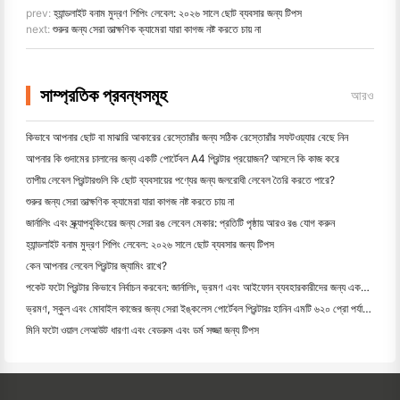
prev:
হ্যান্ডলাইট বনাম মুদ্রণ শিপিং লেবেল: ২০২৬ সালে ছোট ব্যবসার জন্য টিপস
next:
শুরুর জন্য সেরা তাত্ক্ষণিক ক্যামেরা যারা কাগজ নষ্ট করতে চায় না
সাম্প্রতিক প্রবন্ধসমূহ
আরও
কিভাবে আপনার ছোট বা মাঝারি আকারের রেস্তোরাঁর জন্য সঠিক রেস্তোরাঁর সফটওয়্যার বেছে নিন
আপনার কি গুদামের চালানের জন্য একটি পোর্টেবল A4 প্রিন্টার প্রয়োজন? আসলে কি কাজ করে
তাপীয় লেবেল প্রিন্টারগুলি কি ছোট ব্যবসায়ের পণ্যের জন্য জলরোধী লেবেল তৈরি করতে পারে?
শুরুর জন্য সেরা তাত্ক্ষণিক ক্যামেরা যারা কাগজ নষ্ট করতে চায় না
জার্নালিং এবং স্ক্র্যাপবুকিংয়ের জন্য সেরা রঙ লেবেল মেকার: প্রতিটি পৃষ্ঠায় আরও রঙ যোগ করুন
হ্যান্ডলাইট বনাম মুদ্রণ শিপিং লেবেল: ২০২৬ সালে ছোট ব্যবসার জন্য টিপস
কেন আপনার লেবেল প্রিন্টার জ্যামিং রাখে?
পকেট ফটো প্রিন্টার কিভাবে নির্বাচন করবেন: জার্নালিং, ভ্রমণ এবং আইফোন ব্যবহারকারীদের জন্য একটি সম্পূর্ণ গাই
ভ্রমণ, স্কুল এবং মোবাইল কাজের জন্য সেরা ইঙ্কলেস পোর্টেবল প্রিন্টারঃ হানিন এমটি ৬২০ প্রো পর্যালোচনা
মিনি ফটো ওয়াল লেআউট ধারণা এবং বেডরুম এবং ডর্ম সজ্জা জন্য টিপস