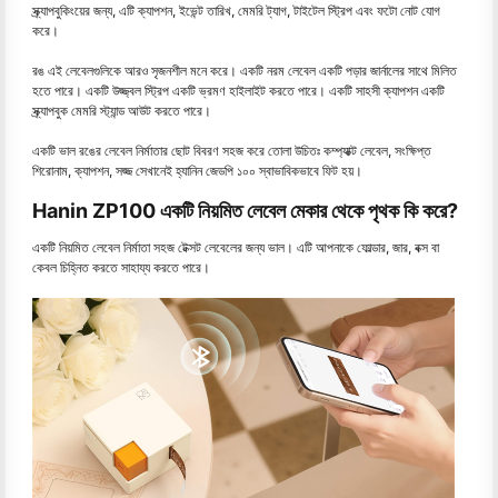
স্ক্র্যাপবুকিংয়ের জন্য, এটি ক্যাপশন, ইভেন্ট তারিখ, মেমরি ট্যাগ, টাইটেল স্ট্রিপ এবং ফটো নোট যোগ
করে।
রঙ এই লেবেলগুলিকে আরও সৃজনশীল মনে করে। একটি নরম লেবেল একটি পড়ার জার্নালের সাথে মিলিত
হতে পারে। একটি উজ্জ্বল স্ট্রিপ একটি ভ্রমণ হাইলাইট করতে পারে। একটি সাহসী ক্যাপশন একটি
স্ক্র্যাপবুক মেমরি স্ট্যান্ড আউট করতে পারে।
একটি ভাল রঙের লেবেল নির্মাতার ছোট বিবরণ সহজ করে তোলা উচিতঃ কম্প্যাক্ট লেবেল, সংক্ষিপ্ত
শিরোনাম, ক্যাপশন, সজ্জ সেখানেই হ্যানিন জেডপি ১০০ স্বাভাবিকভাবে ফিট হয়।
Hanin ZP100 একটি নিয়মিত লেবেল মেকার থেকে পৃথক কি করে?
একটি নিয়মিত লেবেল নির্মাতা সহজ টেক্সট লেবেলের জন্য ভাল। এটি আপনাকে ফোল্ডার, জার, বক্স বা
কেবল চিহ্নিত করতে সাহায্য করতে পারে।