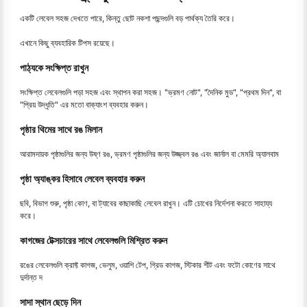
একটি লেবেল সহজ দেখতে পারে, কিন্তু ছোট নকশা পছন্দগুলি বড় পার্থক্য তৈরি করে।
এখানে কিছু ব্যবহারিক টিপস রয়েছে।
পাঠ্যকে সংক্ষিপ্ত রাখুন
সংক্ষিপ্ত লেবেলগুলি পড়া সহজ এবং স্থাপন করা সহজ। "ভ্রমণ নোট", "দৈনিক মুড", "প্রথম দিন", বা
"প্রিয় উদ্ধৃতি" এর মতো বাক্যাংশ ব্যবহার করুন।
পৃষ্ঠার থিমের সাথে রঙ মিলান
আরামদায়ক পৃষ্ঠাগুলির জন্য উষ্ণ রঙ, ভ্রমণ পৃষ্ঠাগুলির জন্য উজ্জ্বল রঙ এবং জার্নাল বা মেমরি অ্যালবাম
পৃষ্ঠা অ্যাঙ্কর হিসাবে লেবেল ব্যবহার করুন
ছবি, বিভাগ শুরু, পৃষ্ঠা কোণ, বা ট্যাবের কাছাকাছি লেবেল রাখুন। এটি চোখের নির্দেশনা করতে সাহায্য
করে।
কাগজের টেক্সচারের সাথে লেবেলগুলি মিশ্রিত করুন
রঙের লেবেলগুলি ক্রাফ্ট কাগজ, ভেলুম, ওয়াশি টেপ, গ্রিড কাগজ, স্টিকার শীট এবং ফটো কোণের সাথে
দুর্দান্ত দ
সাদা স্থান ছেড়ে দিন