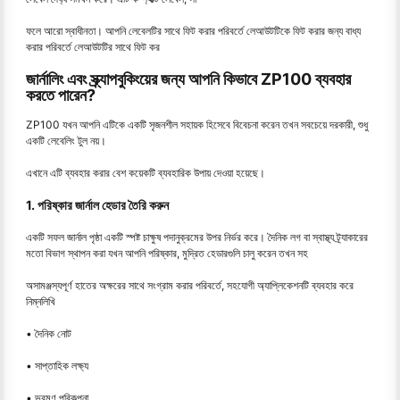
ফলে আরো স্বাধীনতা। আপনি লেবেলটির সাথে ফিট করার পরিবর্তে লেআউটটিকে ফিট করার জন্য বাধ্য
করার পরিবর্তে লেআউটটির সাথে ফিট কর
জার্নালিং এবং স্ক্র্যাপবুকিংয়ের জন্য আপনি কিভাবে ZP100 ব্যবহার
করতে পারেন?
ZP100 যখন আপনি এটিকে একটি সৃজনশীল সহায়ক হিসেবে বিবেচনা করেন তখন সবচেয়ে দরকারী, শুধু
একটি লেবেলিং টুল নয়।
এখানে এটি ব্যবহার করার বেশ কয়েকটি ব্যবহারিক উপায় দেওয়া হয়েছে।
1. পরিষ্কার জার্নাল হেডার তৈরি করুন
একটি সফল জার্নাল পৃষ্ঠা একটি স্পষ্ট চাক্ষুষ পদানুক্রমের উপর নির্ভর করে। দৈনিক লগ বা স্বাস্থ্য ট্র্যাকারের
মতো বিভাগ স্থাপন করা যখন আপনি পরিষ্কার, মুদ্রিত হেডারগুলি চালু করেন তখন সহ
অসামঞ্জস্যপূর্ণ হাতের অক্ষরের সাথে সংগ্রাম করার পরিবর্তে, সহযোগী অ্যাপ্লিকেশনটি ব্যবহার করে
নিম্নলিখি
• দৈনিক নোট
• সাপ্তাহিক লক্ষ্য
• ভ্রমণ পরিকল্পনা