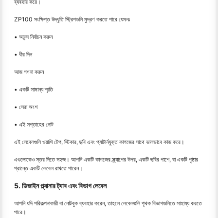
ব্যবহার করে।
ZP100 সংক্ষিপ্ত উদ্ধৃতি স্ট্রিপগুলি মুদ্রণ করতে পারে যেমনঃ
• আনন্দ নির্বাচন করুন
• ধীর দিন
আজ গণনা করুন
• একটি সামান্য স্মৃতি
• সেরা অংশ
• এই সপ্তাহের নোট
এই লেবেলগুলি ওয়াশি টেপ, স্টিকার, ছবি এবং প্যাটার্নযুক্ত কাগজের সাথে ভালভাবে কাজ করে।
এগুলোকেও স্তর দিতে সহজ। আপনি একটি কাগজের স্ক্র্যাপের উপর, একটি ছবির পাশে, বা একটি পৃষ্ঠার
প্রান্তে একটি লেবেল রাখতে পারেন।
5. ডিজাইন প্ল্যানার ট্যাব এবং বিভাগ লেবেল
আপনি যদি পরিকল্পনাকারী বা নোটবুক ব্যবহার করেন, তাহলে লেবেলগুলি পৃথক বিভাগগুলিতে সাহায্য করতে
পারে।