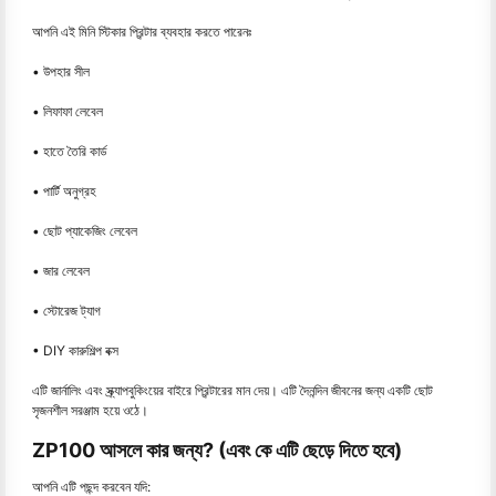
আপনি এই মিনি স্টিকার প্রিন্টার ব্যবহার করতে পারেনঃ
• উপহার সীল
• লিফাফা লেবেল
• হাতে তৈরি কার্ড
• পার্টি অনুগ্রহ
• ছোট প্যাকেজিং লেবেল
• জার লেবেল
• স্টোরেজ ট্যাগ
• DIY কারুশিল্প বক্স
এটি জার্নালিং এবং স্ক্র্যাপবুকিংয়ের বাইরে প্রিন্টারের মান দেয়। এটি দৈনন্দিন জীবনের জন্য একটি ছোট
সৃজনশীল সরঞ্জাম হয়ে ওঠে।
ZP100 আসলে কার জন্য? (এবং কে এটি ছেড়ে দিতে হবে)
আপনি এটি পছন্দ করবেন যদি: