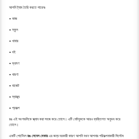
আপনি ট্যাব তৈরি করতে পারেনঃ
• কাজ
• স্কুল
• খাবার
• বই
• ভ্রমণ
• ধারণা
• বাজেট
• স্বাস্থ্য
• প্রকল্প
রঙ এই অংশগুলিকে স্ক্যান করা সহজ করে তোলে। এটি নোটবুককে আরও ব্যক্তিগত অনুভব করে
তোলে।
একটি পোর্টেবল
রঙ লেবেল মেকার
এর জন্য দরকারী কারণ আপনি যখন আপনার পরিকল্পনাকারী সিস্টেম