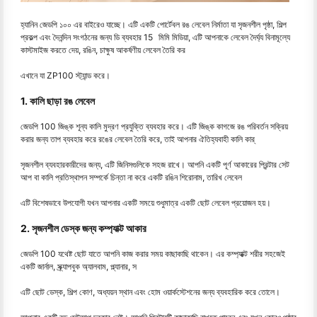
হ্যানিন জেডপি ১০০ এর বাইরেও যাচ্ছে। এটি একটি পোর্টেবল রঙ লেবেল নির্মাতা যা সৃজনশীল পৃষ্ঠা, শিল্প
প্রকল্প এবং দৈনন্দিন সংগঠনের জন্য ডি ব্যবহার 15 মিমি মিডিয়া, এটি আপনাকে লেবেল দৈর্ঘ্য বিনামূল্যে
কাস্টমাইজ করতে দেয়, রঙিন, চাক্ষুষ আকর্ষণীয় লেবেল তৈরি কর
এখানে যা ZP100 স্ট্যান্ড করে।
1. কালি ছাড়া রঙ লেবেল
জেডপি 100 জিঙ্ক শূন্য কালি মুদ্রণ প্রযুক্তি ব্যবহার করে। এটি জিঙ্ক কাগজে রঙ পরিবর্তন সক্রিয়
করার জন্য তাপ ব্যবহার করে রঙের লেবেল তৈরি করে, তাই আপনার ঐতিহ্যবাহী কালি কার্
সৃজনশীল ব্যবহারকারীদের জন্য, এটি জিনিসগুলিকে সহজ রাখে। আপনি একটি পূর্ণ আকারের প্রিন্টার সেট
আপ বা কালি প্রতিস্থাপন সম্পর্কে চিন্তা না করে একটি রঙিন শিরোনাম, তারিখ লেবেল
এটি বিশেষভাবে উপযোগী যখন আপনার একটি সময়ে শুধুমাত্র একটি ছোট লেবেল প্রয়োজন হয়।
2. সৃজনশীল ডেস্ক জন্য কম্প্যাক্ট আকার
জেডপি 100 যথেষ্ট ছোট যাতে আপনি কাজ করার সময় কাছাকাছি থাকেন। এর কম্প্যাক্ট শরীর সহজেই
একটি জার্নাল, স্ক্র্যাপবুক অ্যালবাম, প্ল্যানার, স
এটি ছোট ডেস্ক, শিল্প কোণ, অধ্যয়ন স্থান এবং হোম ওয়ার্কস্টেশনের জন্য ব্যবহারিক করে তোলে।