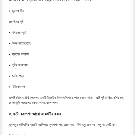
• ভ্রমণ দিন
জন্মদিনের পৃষ্ঠা
• বিবাহের স্মৃতি
• শিশুর মাইলস্টোন
• স্কুলের অনুষ্ঠান
• ছুটির অ্যালবাম
• জার্নাল পড়া
• ফিটনেস লগ
একটি রঙিন তারিখ লেবেলও একটি ডিজাইন উপাদান হিসাবে কাজ করতে পারে। এটি পৃষ্ঠার থিম, ছবির রঙ,
বা মৌসুমী মেজাজের সাথে মেলে যেতে পারে।
৩. ফটো ক্যাপশন আরো আকর্ষণীয় করুন
স্ক্র্যাপবুক ছবিগুলির প্রায়ই সংক্ষিপ্ত ক্যাপশন প্রয়োজন হয়। দীর্ঘ অনুচ্ছেদ নয়। শুধু কয়েকটি শব্দ।