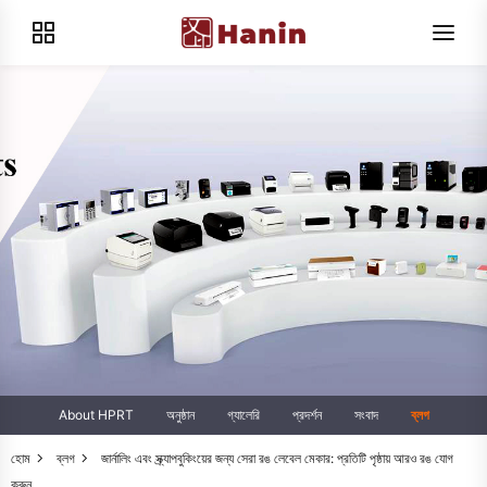
About HPRT
অনুষ্ঠান
গ্যালেরি
প্রদর্শন
সংবাদ
ব্লগ
হোম
ব্লগ
জার্নালিং এবং স্ক্র্যাপবুকিংয়ের জন্য সেরা রঙ লেবেল মেকার: প্রতিটি পৃষ্ঠায় আরও রঙ যোগ
করুন