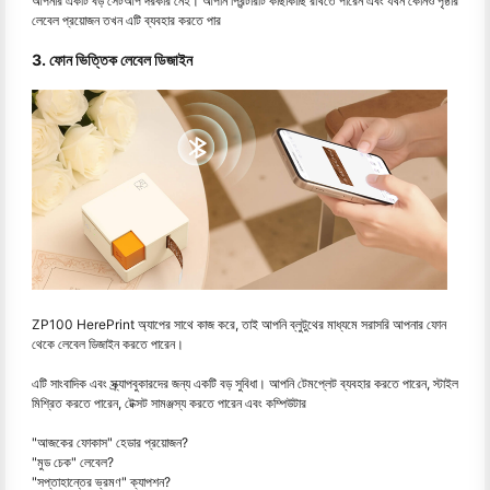
আপনার একটি বড় সেটআপ দরকার নেই। আপনি প্রিন্টারটি কাছাকাছি রাখতে পারেন এবং যখন কোনও পৃষ্ঠার
লেবেল প্রয়োজন তখন এটি ব্যবহার করতে পার
3. ফোন ভিত্তিক লেবেল ডিজাইন
ZP100 HerePrint অ্যাপের সাথে কাজ করে, তাই আপনি ব্লুটুথের মাধ্যমে সরাসরি আপনার ফোন
থেকে লেবেল ডিজাইন করতে পারেন।
এটি সাংবাদিক এবং স্ক্র্যাপবুকারদের জন্য একটি বড় সুবিধা। আপনি টেমপ্লেট ব্যবহার করতে পারেন, স্টাইল
মিশ্রিত করতে পারেন, টেক্সট সামঞ্জস্য করতে পারেন এবং কম্পিউটার
"আজকের ফোকাস" হেডার প্রয়োজন?
"মুড চেক" লেবেল?
"সপ্তাহান্তের ভ্রমণ" ক্যাপশন?